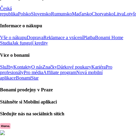
Česká
republika
Polsko
Slovensko
Rumunsko
Maďarsko
Chorvatsko
Litva
Lotyš
Informace o nákupu
Vše o nákupu
Doprava
Reklamace a vrácení
Platba
Bonami Home
Studia
Jak fungují kredity
Více o bonami
Služby
Kontakty
O nás
Značky
Dárkové poukazy
Kariéra
Pro
profesionály
Pro média
Affiliate program
Nová mobilní
aplikace
BonamiStar
Bonami prodejny v Praze
Stáhněte si Mobilní aplikaci
Sledujte nás na sociálních sítích