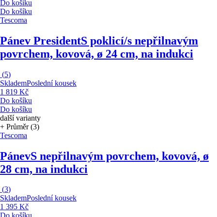
Do košíku
Do košíku
Tescoma
Pánev President
S poklicí/s nepřilnavým
povrchem, kovová, ø 24 cm, na indukci
(
5
)
Skladem
Poslední kousek
1 819 Kč
Do košíku
Do košíku
další varianty
+ Průměr (3)
Tescoma
Pánev
S nepřilnavým povrchem, kovová, ø
28 cm, na indukci
(
3
)
Skladem
Poslední kousek
1 395 Kč
Do košíku