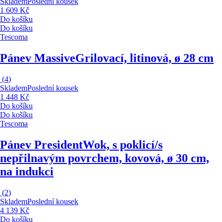
Skladem
Poslední kousek
1 609 Kč
Do košíku
Do košíku
Tescoma
Pánev Massive
Grilovací, litinová, ø 28 cm
(
4
)
Skladem
Poslední kousek
1 448 Kč
Do košíku
Do košíku
Tescoma
Pánev President
Wok, s poklicí/s
nepřilnavým povrchem, kovová, ø 30 cm,
na indukci
(
2
)
Skladem
Poslední kousek
4 139 Kč
Do košíku