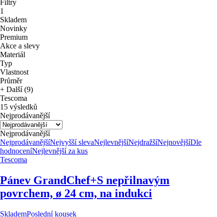
Filtry
1
Skladem
Novinky
Premium
Akce a slevy
Materiál
Typ
Vlastnost
Průměr
+ Další (9)
Tescoma
15 výsledků
Nejprodávanější
Nejprodávanější
Nejprodávanější
Nejvyšší sleva
Nejlevnější
Nejdražší
Nejnovější
Dle
hodnocení
Nejlevnější za kus
Tescoma
Pánev GrandChef+
S nepřilnavým
povrchem, ø 24 cm, na indukci
Skladem
Poslední kousek