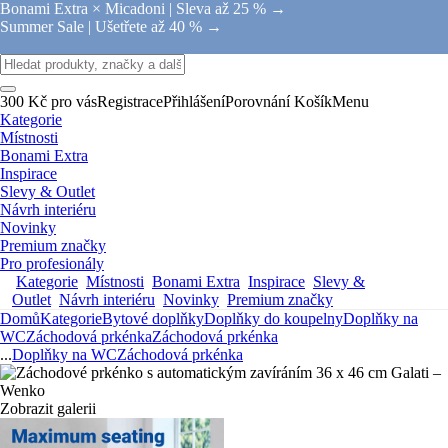
Bonami Extra × Micadoni |
Sleva až 25 % →
Summer Sale |
Ušetřete až 40 % →
300 Kč pro vás
Registrace
Přihlášení
Porovnání
Košík
Menu
Kategorie
Místnosti
Bonami Extra
Inspirace
Slevy & Outlet
Návrh interiéru
Novinky
Premium značky
Pro profesionály
Kategorie
Místnosti
Bonami Extra
Inspirace
Slevy &
Outlet
Návrh interiéru
Novinky
Premium značky
Domů
Kategorie
Bytové doplňky
Doplňky do koupelny
Doplňky na
WC
Záchodová prkénka
Záchodová prkénka
...
Doplňky na WC
Záchodová prkénka
Zobrazit galerii