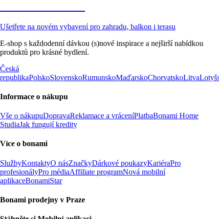
Zahrada ve slevě
Ušetřete na novém vybavení pro zahradu, balkon i terasu
E-shop s každodenní dávkou (s)nové inspirace a nejširší nabídkou
produktů pro krásné bydlení.
Česká
republika
Polsko
Slovensko
Rumunsko
Maďarsko
Chorvatsko
Litva
Lotyš
Informace o nákupu
Vše o nákupu
Doprava
Reklamace a vrácení
Platba
Bonami Home
Studia
Jak fungují kredity
Více o bonami
Služby
Kontakty
O nás
Značky
Dárkové poukazy
Kariéra
Pro
profesionály
Pro média
Affiliate program
Nová mobilní
aplikace
BonamiStar
Bonami prodejny v Praze
Stáhněte si Mobilní aplikaci