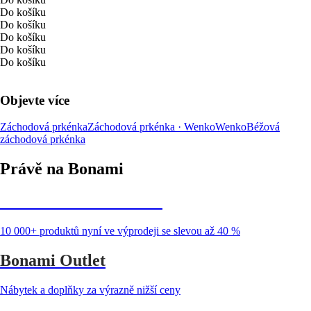
Do košíku
Do košíku
Do košíku
Do košíku
Do košíku
Objevte více
Záchodová prkénka
Záchodová prkénka · Wenko
Wenko
Béžová
záchodová prkénka
Právě na Bonami
Summer Sale až -40 %
10 000+ produktů nyní ve výprodeji se slevou až 40 %
Bonami Outlet
Nábytek a doplňky za výrazně nižší ceny