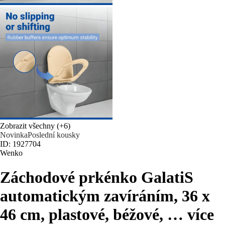
Zobrazit všechny
(+6)
Novinka
Poslední kousky
ID: 1927704
Wenko
Záchodové prkénko Galati
S
automatickým zavíráním, 36 x
46 cm, plastové, béžové
, …
více