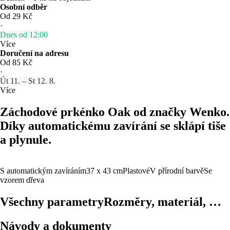
Osobní odběr
Od 29 Kč
·
Dnes od 12:00
Více
Doručení na adresu
Od 85 Kč
·
Út 11. – St 12. 8.
Více
Záchodové prkénko Oak od značky Wenko.
Díky automatickému zavírání se sklápí tiše
a plynule.
S automatickým zavíráním
37 x 43 cm
Plastové
V přírodní barvě
Se
vzorem dřeva
Všechny parametry
Rozměry, materiál, …
Návody a dokumenty