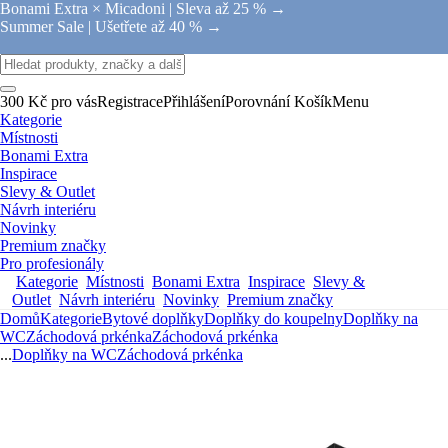
Bonami Extra × Micadoni |
Sleva až 25 % →
Summer Sale |
Ušetřete až 40 % →
300 Kč pro vás
Registrace
Přihlášení
Porovnání
Košík
Menu
Kategorie
Místnosti
Bonami Extra
Inspirace
Slevy & Outlet
Návrh interiéru
Novinky
Premium značky
Pro profesionály
Kategorie
Místnosti
Bonami Extra
Inspirace
Slevy &
Outlet
Návrh interiéru
Novinky
Premium značky
Domů
Kategorie
Bytové doplňky
Doplňky do koupelny
Doplňky na
WC
Záchodová prkénka
Záchodová prkénka
...
Doplňky na WC
Záchodová prkénka