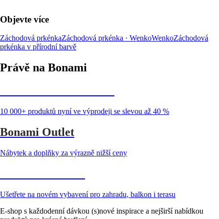
Objevte více
Záchodová prkénka
Záchodová prkénka · Wenko
Wenko
Záchodová
prkénka v přírodní barvě
Právě na Bonami
Summer Sale až -40 %
10 000+ produktů nyní ve výprodeji se slevou až 40 %
Bonami Outlet
Nábytek a doplňky za výrazně nižší ceny
Zahrada ve slevě
Ušetřete na novém vybavení pro zahradu, balkon i terasu
E-shop s každodenní dávkou (s)nové inspirace a nejširší nabídkou