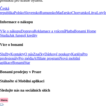
produktů pro krásné bydlení.
Česká
republika
Polsko
Slovensko
Rumunsko
Maďarsko
Chorvatsko
Litva
Lotyš
Informace o nákupu
Vše o nákupu
Doprava
Reklamace a vrácení
Platba
Bonami Home
Studia
Jak fungují kredity
Více o bonami
Služby
Kontakty
O nás
Značky
Dárkové poukazy
Kariéra
Pro
profesionály
Pro média
Affiliate program
Nová mobilní
aplikace
BonamiStar
Bonami prodejny v Praze
Stáhněte si Mobilní aplikaci
Sledujte nás na sociálních sítích