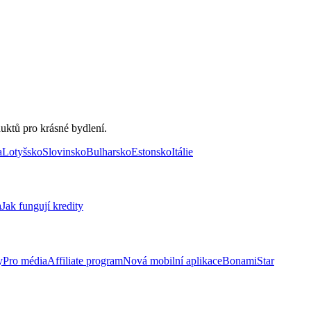
uktů pro krásné bydlení.
a
Lotyšsko
Slovinsko
Bulharsko
Estonsko
Itálie
a
Jak fungují kredity
y
Pro média
Affiliate program
Nová mobilní aplikace
BonamiStar