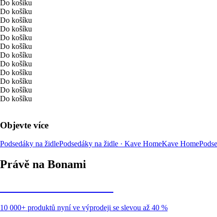
Do košíku
Do košíku
Do košíku
Do košíku
Do košíku
Do košíku
Do košíku
Do košíku
Do košíku
Do košíku
Do košíku
Do košíku
Objevte více
Podsedáky na židle
Podsedáky na židle · Kave Home
Kave Home
Podse
Právě na Bonami
Summer Sale až -40 %
10 000+ produktů nyní ve výprodeji se slevou až 40 %