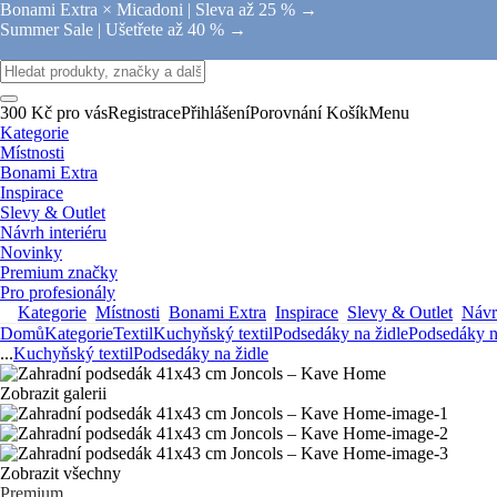
Bonami Extra × Micadoni |
Sleva až 25 % →
Summer Sale |
Ušetřete až 40 % →
300 Kč pro vás
Registrace
Přihlášení
Porovnání
Košík
Menu
Kategorie
Místnosti
Bonami Extra
Inspirace
Slevy & Outlet
Návrh interiéru
Novinky
Premium značky
Pro profesionály
Kategorie
Místnosti
Bonami Extra
Inspirace
Slevy & Outlet
Návrh
Domů
Kategorie
Textil
Kuchyňský textil
Podsedáky na židle
Podsedáky n
...
Kuchyňský textil
Podsedáky na židle
Zobrazit galerii
Zobrazit všechny
Premium