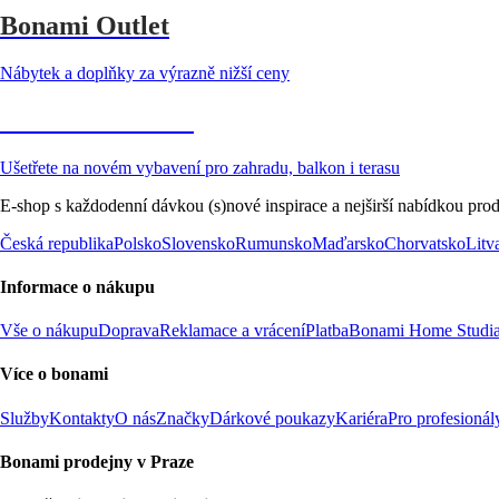
Bonami Outlet
Nábytek a doplňky za výrazně nižší ceny
Zahrada ve slevě
Ušetřete na novém vybavení pro zahradu, balkon i terasu
E-shop s každodenní dávkou (s)nové inspirace a nejširší nabídkou prod
Česká republika
Polsko
Slovensko
Rumunsko
Maďarsko
Chorvatsko
Litv
Informace o nákupu
Vše o nákupu
Doprava
Reklamace a vrácení
Platba
Bonami Home Studi
Více o bonami
Služby
Kontakty
O nás
Značky
Dárkové poukazy
Kariéra
Pro profesionál
Bonami prodejny v Praze