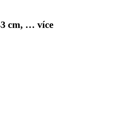
43 cm
, …
více