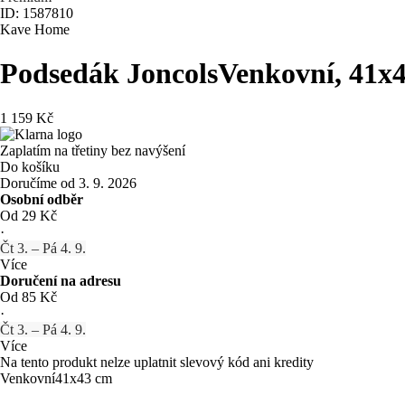
ID: 1587810
Kave Home
Podsedák Joncols
Venkovní, 41x
1 159 Kč
Zaplatím na třetiny bez navýšení
Do košíku
Doručíme od 3. 9. 2026
Osobní odběr
Od 29 Kč
·
Čt 3. – Pá 4. 9.
Více
Doručení na adresu
Od 85 Kč
·
Čt 3. – Pá 4. 9.
Více
Na tento produkt nelze uplatnit slevový kód ani kredity
Venkovní
41x43 cm