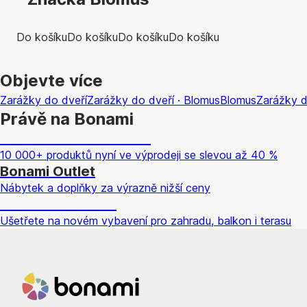
Do košíku
Do košíku
Do košíku
Do košíku
Objevte více
Zarážky do dveří
Zarážky do dveří · Blomus
Blomus
Zarážky d
Právě na Bonami
Summer Sale až -40 %
10 000+ produktů nyní ve výprodeji se slevou až 40 %
Bonami Outlet
Nábytek a doplňky za výrazně nižší ceny
Zahrada ve slevě
Ušetřete na novém vybavení pro zahradu, balkon i terasu