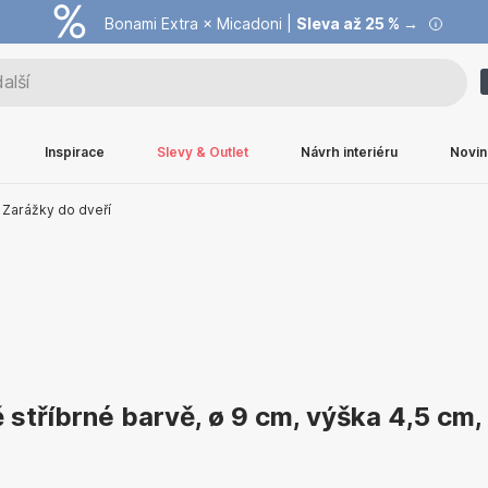
Bonami Extra × Micadoni |
Summer Sale |
Ušetřete až 40 % →
Sleva až 25 % →
Inspirace
Slevy & Outlet
Návrh interiéru
Novin
Zarážky do dveří
 stříbrné barvě, ø 9 cm, výška 4,5 cm