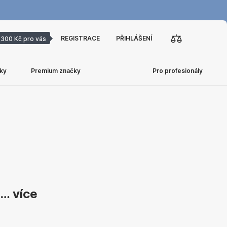
REGISTRACE
PŘIHLÁŠENÍ
300 Kč pro vás
ky
Premium značky
Pro profesionály
, …
více