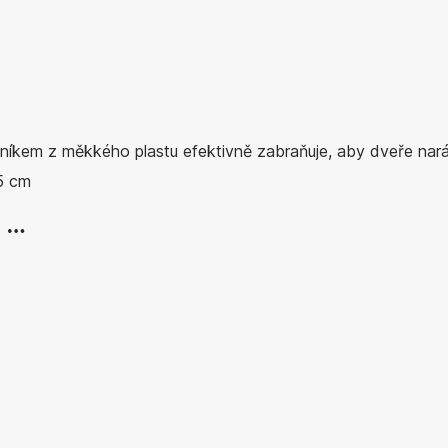
níkem z měkkého plastu efektivně zabraňuje, aby dveře naráže
5 cm
, …