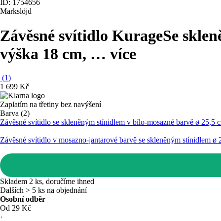
ID: 1754656
Markslöjd
Závěsné svítidlo Kurage
Se sklen
výška 18 cm
, …
více
(
1
)
1 699 Kč
Zaplatím na třetiny bez navýšení
Barva (2)
Závěsné svítidlo se skleněným stínidlem v bílo-mosazné barvě ø 25,5
Závěsné svítidlo v mosazno-jantarové barvě se skleněným stínidlem ø
Skladem 2 ks, doručíme ihned
Dalších > 5 ks na objednání
Osobní odběr
Od 29 Kč
·