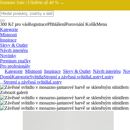
Summer Sale |
Ušetřete až 40 % →
300 Kč pro vás
Registrace
Přihlášení
Porovnání
Košík
Menu
Kategorie
Místnosti
Inspirace
Slevy & Outlet
Návrh interiéru
Novinky
Premium značky
Pro profesionály
Kategorie
Místnosti
Inspirace
Slevy & Outlet
Návrh interiéru
Nov
Domů
Kategorie
Svítidla
Stropní a závěsná svítidla
Lustry
Lustry
...
Stropní a závěsná svítidla
Lustry
Zobrazit galerii