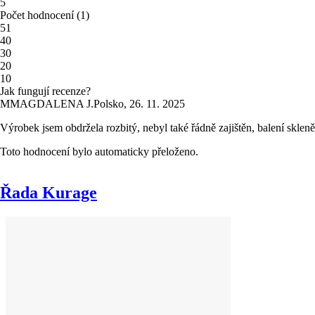
5
Počet hodnocení
(
1
)
5
1
4
0
3
0
2
0
1
0
Jak fungují recenze?
M
MAGDALENA J.
Polsko
,
26. 11. 2025
Výrobek jsem obdržela rozbitý, nebyl také řádně zajištěn, balení skleně
Toto hodnocení bylo automaticky přeloženo.
Řada Kurage