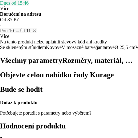
Dnes od 15:46
Více
Doručení na adresu
Od 85 Kč
·
Pon 10. – Út 11. 8.
Více
Na tento produkt nelze uplatnit slevový kód ani kredity
Se skleněným stínidlem
Kovové
V mosazné barvě/jantarové
Ø 25,5 cm
V
Všechny parametry
Rozměry, materiál, …
Objevte celou nabídku řady Kurage
Bude se hodit
Dotaz k produktu
Potřebujete poradit s parametry nebo výběrem?
Hodnocení produktu