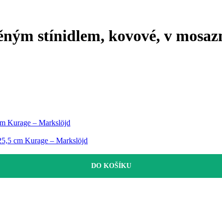
ěným stínidlem, kovové, v mosazn
 cm Kurage – Markslöjd
 25,5 cm Kurage – Markslöjd
DO KOŠÍKU