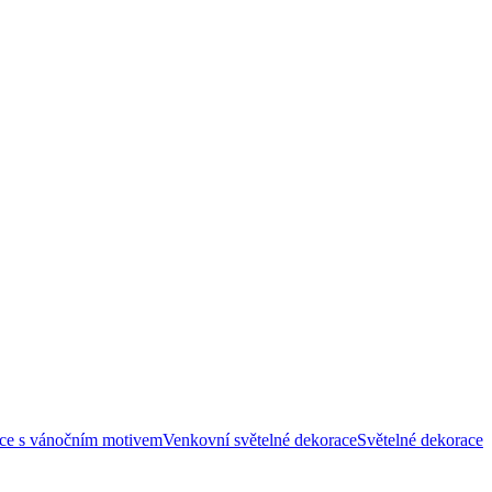
ace s vánočním motivem
Venkovní světelné dekorace
Světelné dekorace