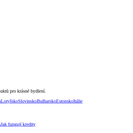
uktů pro krásné bydlení.
a
Lotyšsko
Slovinsko
Bulharsko
Estonsko
Itálie
a
Jak fungují kredity