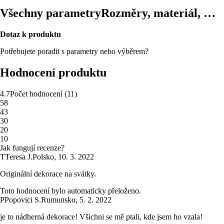
Všechny parametry
Rozměry, materiál, …
Dotaz k produktu
Potřebujete poradit s parametry nebo výběrem?
Hodnocení produktu
4.7
Počet hodnocení
(
11
)
5
8
4
3
3
0
2
0
1
0
Jak fungují recenze?
T
Teresa J.
Polsko
,
10. 3. 2022
Originální dekorace na svátky.
Toto hodnocení bylo automaticky přeloženo.
P
Popovici S.
Rumunsko
,
5. 2. 2022
je to nádherná dekorace! Všichni se mě ptali, kde jsem ho vzala!