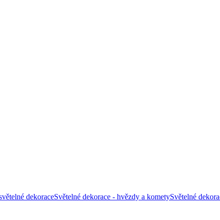
světelné dekorace
Světelné dekorace - hvězdy a komety
Světelné dekor