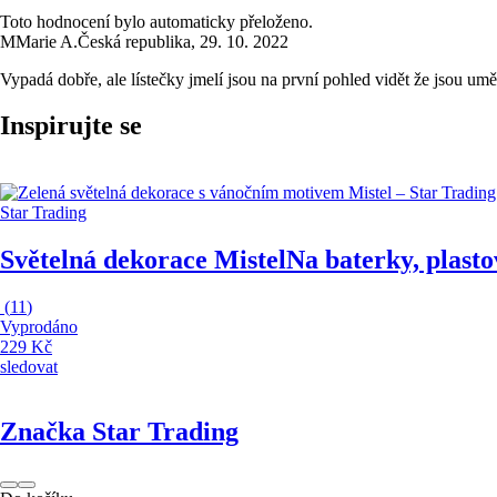
Toto hodnocení bylo automaticky přeloženo.
M
Marie A.
Česká republika
,
29. 10. 2022
Vypadá dobře, ale lístečky jmelí jsou na první pohled vidět že jsou u
Inspirujte se
Star Trading
Světelná dekorace Mistel
Na baterky, plasto
(
11
)
Vyprodáno
229 Kč
sledovat
Značka Star Trading