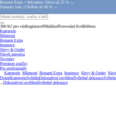
Bonami Extra × Micadoni |
Sleva až 25 % →
Summer Sale |
Ušetřete až 40 % →
300 Kč pro vás
Registrace
Přihlášení
Porovnání
Košík
Menu
Kategorie
Místnosti
Bonami Extra
Inspirace
Slevy & Outlet
Návrh interiéru
Novinky
Premium značky
Pro profesionály
Kategorie
Místnosti
Bonami Extra
Inspirace
Slevy & Outlet
Návrh
Domů
Kategorie
Svítidla
Dekorativní osvětlení
Světelné dekorace
Světeln
...
Dekorativní osvětlení
Světelné dekorace