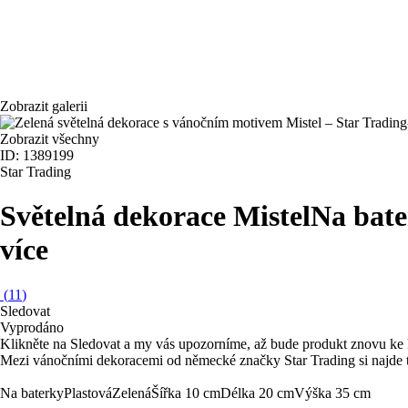
Zobrazit galerii
Zobrazit všechny
ID: 1389199
Star Trading
Světelná dekorace Mistel
Na bate
více
(
11
)
Sledovat
Vyprodáno
Klikněte na Sledovat a my vás upozorníme, až bude produkt znovu ke 
Mezi vánočními dekoracemi od německé značky Star Trading si najde t
Na baterky
Plastová
Zelená
Šířka 10 cm
Délka 20 cm
Výška 35 cm