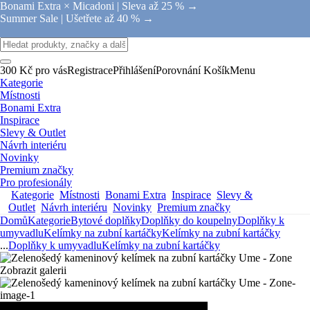
Bonami Extra × Micadoni |
Sleva až 25 % →
Summer Sale |
Ušetřete až 40 % →
300 Kč pro vás
Registrace
Přihlášení
Porovnání
Košík
Menu
Kategorie
Místnosti
Bonami Extra
Inspirace
Slevy & Outlet
Návrh interiéru
Novinky
Premium značky
Pro profesionály
Kategorie
Místnosti
Bonami Extra
Inspirace
Slevy &
Outlet
Návrh interiéru
Novinky
Premium značky
Domů
Kategorie
Bytové doplňky
Doplňky do koupelny
Doplňky k
umyvadlu
Kelímky na zubní kartáčky
Kelímky na zubní kartáčky
...
Doplňky k umyvadlu
Kelímky na zubní kartáčky
Zobrazit galerii