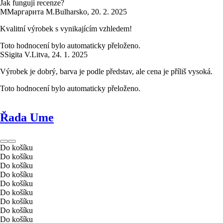
Jak fungují recenze?
М
Маргарита М.
Bulharsko
,
20. 2. 2025
Kvalitní výrobek s vynikajícím vzhledem!
Toto hodnocení bylo automaticky přeloženo.
S
Sigita V.
Litva
,
24. 1. 2025
Výrobek je dobrý, barva je podle představ, ale cena je příliš vysoká.
Toto hodnocení bylo automaticky přeloženo.
Řada Ume
Do košíku
Do košíku
Do košíku
Do košíku
Do košíku
Do košíku
Do košíku
Do košíku
Do košíku