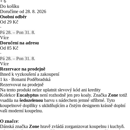
+
6
Do košíku
Doručíme od 28. 8. 2026
Osobní odběr
Od 29 Kč
·
Pá 28. – Pon 31. 8.
Více
Doručení na adresu
Od 85 Kč
·
Pá 28. – Pon 31. 8.
Více
Rezervace na prodejně
Ihned k vyzkoušení a zakoupení
1 ks
·
Bonami Poděbradská
Rezervovat na prodejně
Na tento produkt nelze uplatnit slevový kód ani kredity
Kolekce
Eucalyptus
není rozhodně jen pro koaly. Značka
Zone
totiž
vsadila na
šedozelenou
barvu s nádechem jemné stříbrné. Tyto
koupelnové doplňky s uklidňujícím a čistým designem krásně doplní
vaši moderní koupelnu.
O značce
:
Dánská značka
Zone
hravě zvládá zorganizovat koupelnu i kuchyň.