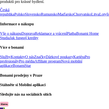
produktů pro krásné bydlení.
Česká
republika
Polsko
Slovensko
Rumunsko
Maďarsko
Chorvatsko
Litva
Lotyš
Informace o nákupu
Vše o nákupu
Doprava
Reklamace a vrácení
Platba
Bonami Home
Studia
Jak fungují kredity
Více o bonami
Služby
Kontakty
O nás
Značky
Dárkové poukazy
Kariéra
Pro
profesionály
Pro média
Affiliate program
Nová mobilní
aplikace
BonamiStar
Bonami prodejny v Praze
Stáhněte si Mobilní aplikaci
Sledujte nás na sociálních sítích