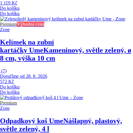
1 119 Kč
Do košíku
Do košíku
Premium
Výhodná cena
Zone
Kelímek na zubní
kartáčky Ume
Kameninový, světle zelený, ø
8 cm, výška 10 cm
(
7
)
Doručíme od 28. 8. 2026
572 Kč
Do košíku
Do košíku
Premium
Zone
Odpadkový koš Ume
Nášlapný, plastový,
světle zelený, 4 l