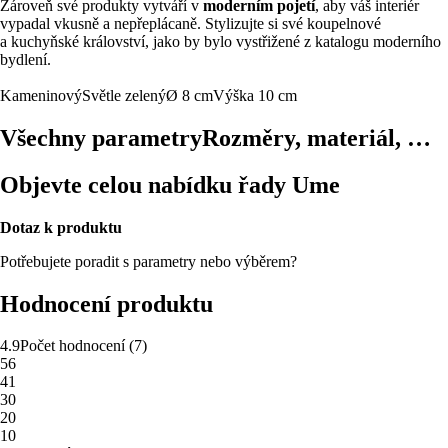
Zároveň své produkty vytváří v
moderním pojetí
, aby váš interiér
vypadal vkusně a nepřeplácaně. Stylizujte si své koupelnové
a kuchyňské království, jako by bylo vystřižené z katalogu moderního
bydlení.
Kameninový
Světle zelený
Ø 8 cm
Výška 10 cm
Všechny parametry
Rozměry, materiál, …
Objevte celou nabídku řady Ume
Dotaz k produktu
Potřebujete poradit s parametry nebo výběrem?
Hodnocení produktu
4.9
Počet hodnocení
(
7
)
5
6
4
1
3
0
2
0
1
0