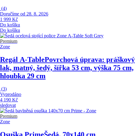
(
4
)
Doručíme od 28. 8. 2026
1 999 Kč
Do košíku
Do košíku
Premium
Zone
Regál A-Table
Povrchová úprava: práškový
lak, matný, šedý, šířka 53 cm, výška 75 cm,
hloubka 29 cm
(
3
)
Vyprodáno
4 190 Kč
sledovat
Premium
Zone
Osuška Prime
Šedá, 70x140 cm