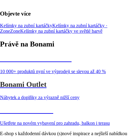
Objevte více
Kelímky na zubní kartáčky
Kelímky na zubní kartáčky ·
Zone
Zone
Kelímky na zubní kartáčky ve světlé barvě
Právě na Bonami
Summer Sale až -40 %
10 000+ produktů nyní ve výprodeji se slevou až 40 %
Bonami Outlet
Nábytek a doplňky za výrazně nižší ceny
Zahrada ve slevě
Ušetřete na novém vybavení pro zahradu, balkon i terasu
E-shop s každodenní dávkou (s)nové inspirace a nejširší nabídkou