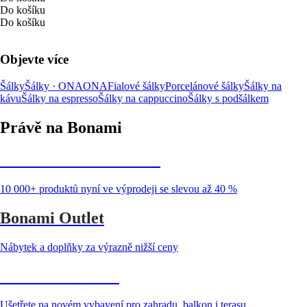
Do košíku
Do košíku
Objevte více
Šálky
Šálky · ONA
ONA
Fialové šálky
Porcelánové šálky
Šálky na
kávu
Šálky na espresso
Šálky na cappuccino
Šálky s podšálkem
Právě na Bonami
Summer Sale až -40 %
10 000+ produktů nyní ve výprodeji se slevou až 40 %
Bonami Outlet
Nábytek a doplňky za výrazně nižší ceny
Zahrada ve slevě
Ušetřete na novém vybavení pro zahradu, balkon i terasu