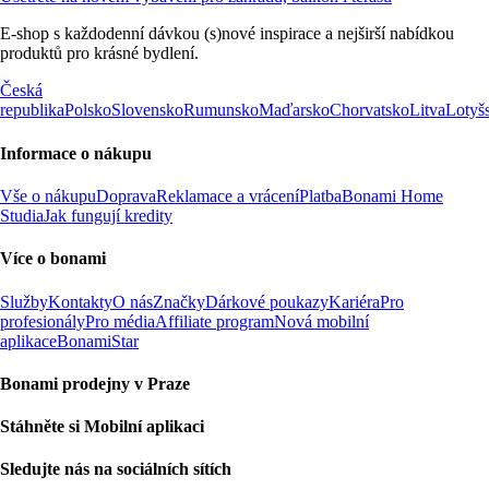
E-shop s každodenní dávkou (s)nové inspirace a nejširší nabídkou
produktů pro krásné bydlení.
Česká
republika
Polsko
Slovensko
Rumunsko
Maďarsko
Chorvatsko
Litva
Lotyš
Informace o nákupu
Vše o nákupu
Doprava
Reklamace a vrácení
Platba
Bonami Home
Studia
Jak fungují kredity
Více o bonami
Služby
Kontakty
O nás
Značky
Dárkové poukazy
Kariéra
Pro
profesionály
Pro média
Affiliate program
Nová mobilní
aplikace
BonamiStar
Bonami prodejny v Praze
Stáhněte si Mobilní aplikaci
Sledujte nás na sociálních sítích