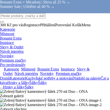
Bonami Extra × Micadoni |
Sleva až 25 % →
Summer Sale |
Ušetřete až 40 % →
300 Kč pro vás
Registrace
Přihlášení
Porovnání
Košík
Menu
Kategorie
Místnosti
Bonami Extra
Inspirace
Slevy & Outlet
Návrh interiéru
Novinky
Premium značky
Pro profesionály
Kategorie
Místnosti
Bonami Extra
Inspirace
Slevy &
Outlet
Návrh interiéru
Novinky
Premium značky
Domů
Kategorie
Kuchyňské potřeby a stolování
Nádobí na nápoje
Čaj a
káva
Hrnky a šálky
Šálky
Šálky
...
Hrnky a šálky
Šálky
Zobrazit galerii
Zobrazit všechny