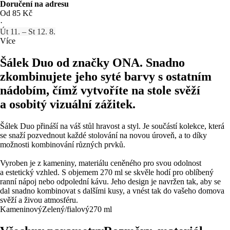
Doručení na adresu
Od 85 Kč
·
Út 11. – St 12. 8.
Více
Šálek Duo od značky ONA. Snadno
zkombinujete jeho syté barvy s ostatním
nádobím, čímž vytvoříte na stole svěží
a osobitý vizuální zážitek.
Šálek Duo přináší na váš stůl hravost a styl. Je součástí kolekce, která
se snaží pozvednout každé stolování na novou úroveň, a to díky
možnosti kombinování různých prvků.
Vyroben je z kameniny, materiálu ceněného pro svou odolnost
a estetický vzhled. S objemem 270 ml se skvěle hodí pro oblíbený
ranní nápoj nebo odpolední kávu. Jeho design je navržen tak, aby se
dal snadno kombinovat s dalšími kusy, a vnést tak do vašeho domova
svěží a živou atmosféru.
Kameninový
Zelený/fialový
270 ml