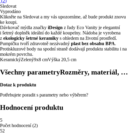
(
2
)
Sledovat
Vyprodáno
Klikněte na Sledovat a my vás upozorníme, až bude produkt znovu
ke koupi.
Dávkovač mýdla značky
iDesign
z řady Eco Vanity je elegantní
i šetrný doplněk ideální do každé koupelny. Nádoba je vyrobena
z
ekologicky šetrné keramiky
s ohledem na životní prostředí.
Pumpičku tvoří zdravotně nezávadný
plast bez obsahu BPA
.
Protiskluzové body na spodní straně dodávají produktu stabilitu i na
mokrém povrchu.
Keramický
Zelený
9x8 cm
Výška 20,5 cm
Všechny parametry
Rozměry, materiál, …
Dotaz k produktu
Potřebujete poradit s parametry nebo výběrem?
Hodnocení produktu
5
Počet hodnocení
(
2
)
5
2