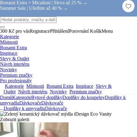
Bonami Extra × Micadoni |
Sleva až 25 % →
Summer Sale |
Ušetřete až 40 % →
300 Kč pro vás
Registrace
Přihlášení
Porovnání
Košík
Menu
Kategorie
Místnosti
Bonami Extra
Inspirace
Slevy & Outlet
Návrh interiéru
Novinky
Premium značky
Pro profesionály
Kategorie
Místnosti
Bonami Extra
Inspirace
Slevy &
Outlet
Návrh interiéru
Novinky
Premium značky
Domů
Kategorie
Bytové doplňky
Doplňky do koupelny
Doplňky k
umyvadlu
Dávkovače
Dávkovače
...
Doplňky k umyvadlu
Dávkovače
Zobrazit galerii