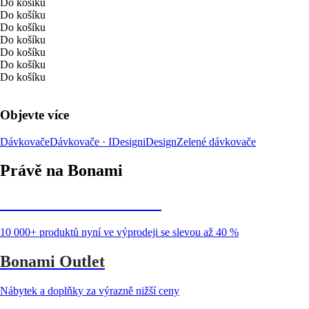
Do košíku
Do košíku
Do košíku
Do košíku
Do košíku
Do košíku
Do košíku
Objevte více
Dávkovače
Dávkovače · IDesign
iDesign
Zelené dávkovače
Právě na Bonami
Summer Sale až -40 %
10 000+ produktů nyní ve výprodeji se slevou až 40 %
Bonami Outlet
Nábytek a doplňky za výrazně nižší ceny