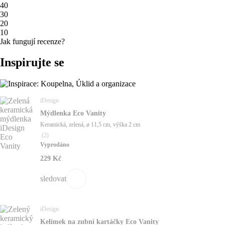
4
0
3
0
2
0
1
0
Jak fungují recenze?
Inspirujte se
iDesign
Mýdlenka Eco Vanity
Keramická, zelená, ø 11,5 cm, výška 2 cm
(
2
)
Vyprodáno
229 Kč
sledovat
iDesign
Kelímek na zubní kartáčky Eco Vanity