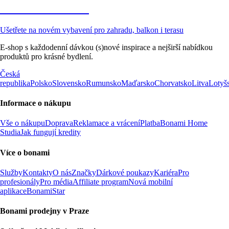
Zahrada ve slevě
Ušetřete na novém vybavení pro zahradu, balkon i terasu
E-shop s každodenní dávkou (s)nové inspirace a nejširší nabídkou
produktů pro krásné bydlení.
Česká
republika
Polsko
Slovensko
Rumunsko
Maďarsko
Chorvatsko
Litva
Lotyš
Informace o nákupu
Vše o nákupu
Doprava
Reklamace a vrácení
Platba
Bonami Home
Studia
Jak fungují kredity
Více o bonami
Služby
Kontakty
O nás
Značky
Dárkové poukazy
Kariéra
Pro
profesionály
Pro média
Affiliate program
Nová mobilní
aplikace
BonamiStar
Bonami prodejny v Praze