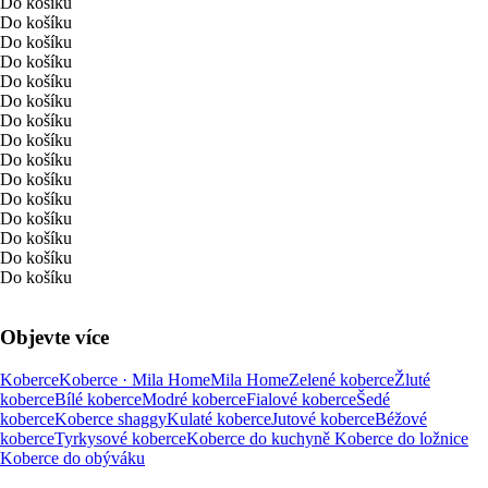
Do košíku
Do košíku
Do košíku
Do košíku
Do košíku
Do košíku
Do košíku
Do košíku
Do košíku
Do košíku
Do košíku
Do košíku
Do košíku
Do košíku
Do košíku
Objevte více
Koberce
Koberce · Mila Home
Mila Home
Zelené koberce
Žluté
koberce
Bílé koberce
Modré koberce
Fialové koberce
Šedé
koberce
Koberce shaggy
Kulaté koberce
Jutové koberce
Béžové
koberce
Tyrkysové koberce
Koberce do kuchyně
Koberce do ložnice
Koberce do obýváku