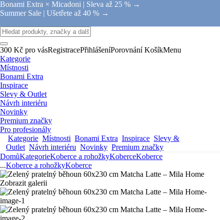
Bonami Extra × Micadoni |
Sleva až 25 % →
Summer Sale |
Ušetřete až 40 % →
300 Kč pro vás
Registrace
Přihlášení
Porovnání
Košík
Menu
Kategorie
Místnosti
Bonami Extra
Inspirace
Slevy & Outlet
Návrh interiéru
Novinky
Premium značky
Pro profesionály
Kategorie
Místnosti
Bonami Extra
Inspirace
Slevy &
Outlet
Návrh interiéru
Novinky
Premium značky
Domů
Kategorie
Koberce a rohožky
Koberce
Koberce
...
Koberce a rohožky
Koberce
Zobrazit galerii