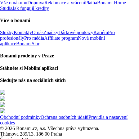
Vše o nákupu
Doprava
Reklamace a vrácení
Platba
Bonami Home
Studia
Jak fungují kredity
Více o bonami
Služby
Kontakty
O nás
Značky
Dárkové poukazy
Kariéra
Pro
profesionály
Pro média
Affiliate program
Nová mobilní
aplikace
BonamiStar
Bonami prodejny v Praze
Stáhněte si Mobilní aplikaci
Sledujte nás na sociálních sítích
Obchodní podmínky
Ochrana osobních údajů
Pravidla a nastavení
cookies
© 2026 Bonami.cz, a.s. Všechna práva vyhrazena.
Thámova 289/13, 186 00 Praha