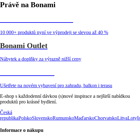
Právě na Bonami
Summer Sale až -40 %
10 000+ produktů nyní ve výprodeji se slevou až 40 %
Bonami Outlet
Nábytek a doplňky za výrazně nižší ceny
Zahrada ve slevě
Ušetřete na novém vybavení pro zahradu, balkon i terasu
E-shop s každodenní dávkou (s)nové inspirace a nejširší nabídkou
produktů pro krásné bydlení.
Česká
republika
Polsko
Slovensko
Rumunsko
Maďarsko
Chorvatsko
Litva
Lotyš
Informace o nákupu