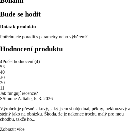
Bonami
Bude se hodit
Dotaz k produktu
Potřebujete poradit s parametry nebo výběrem?
Hodnocení produktu
4
Počet hodnocení
(
4
)
5
3
4
0
3
0
2
0
1
1
Jak fungují recenze?
S
Simone A.
Itálie
,
6. 3. 2026
Výrobek je přesně takový, jaký jsem si objednal, pěkný, neklouzavý a
stejný jako na obrázku. Škoda, že je nakonec trochu malý pro mou
chodbu, takže ho...
Zobrazit více