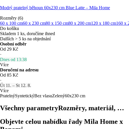
Modrý pratelný běhoun 60x230 cm Blue Latte – Mila Home
Rozměry (6)
60 x 100 cm
60 x 230 cm
80 x 150 cm
80 x 200 cm
120 x 180 cm
160 x 
Do košíku
Skladem 1 ks, doručíme ihned
Dalších > 5 ks na objednání
Osobní odběr
Od 29 Kč
·
Dnes od 13:38
Více
Doručení na adresu
Od 85 Kč
·
Út 11. – St 12. 8.
Více
Pratelný
Syntetický
Bez vlasu
Zelený
60x230 cm
Všechny parametry
Rozměry, materiál, …
Objevte celou nabídku řady Mila Home x