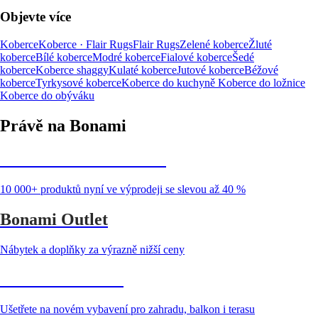
Objevte více
Koberce
Koberce · Flair Rugs
Flair Rugs
Zelené koberce
Žluté
koberce
Bílé koberce
Modré koberce
Fialové koberce
Šedé
koberce
Koberce shaggy
Kulaté koberce
Jutové koberce
Béžové
koberce
Tyrkysové koberce
Koberce do kuchyně
Koberce do ložnice
Koberce do obýváku
Právě na Bonami
Summer Sale až -40 %
10 000+ produktů nyní ve výprodeji se slevou až 40 %
Bonami Outlet
Nábytek a doplňky za výrazně nižší ceny
Zahrada ve slevě
Ušetřete na novém vybavení pro zahradu, balkon i terasu