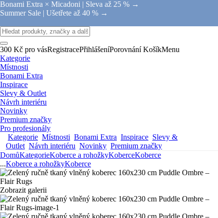
Bonami Extra × Micadoni |
Sleva až 25 % →
Summer Sale |
Ušetřete až 40 % →
300 Kč pro vás
Registrace
Přihlášení
Porovnání
Košík
Menu
Kategorie
Místnosti
Bonami Extra
Inspirace
Slevy & Outlet
Návrh interiéru
Novinky
Premium značky
Pro profesionály
Kategorie
Místnosti
Bonami Extra
Inspirace
Slevy &
Outlet
Návrh interiéru
Novinky
Premium značky
Domů
Kategorie
Koberce a rohožky
Koberce
Koberce
...
Koberce a rohožky
Koberce
Zobrazit galerii