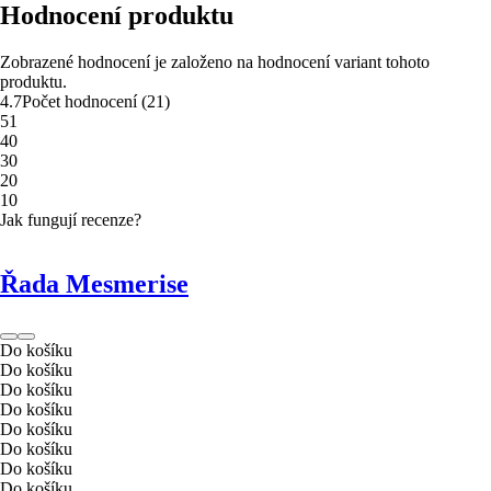
Hodnocení produktu
Zobrazené hodnocení je založeno na hodnocení variant tohoto
produktu.
4.7
Počet hodnocení
(
21
)
5
1
4
0
3
0
2
0
1
0
Jak fungují recenze?
Řada Mesmerise
Do košíku
Do košíku
Do košíku
Do košíku
Do košíku
Do košíku
Do košíku
Do košíku