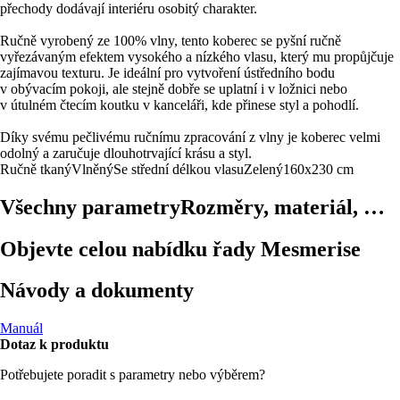
přechody dodávají interiéru osobitý charakter.
Ručně vyrobený ze 100% vlny, tento koberec se pyšní ručně
vyřezávaným efektem vysokého a nízkého vlasu, který mu propůjčuje
zajímavou texturu. Je ideální pro vytvoření ústředního bodu
v obývacím pokoji, ale stejně dobře se uplatní i v ložnici nebo
v útulném čtecím koutku v kanceláři, kde přinese styl a pohodlí.
Díky svému pečlivému ručnímu zpracování z vlny je koberec velmi
odolný a zaručuje dlouhotrvající krásu a styl.
Ručně tkaný
Vlněný
Se střední délkou vlasu
Zelený
160x230 cm
Všechny parametry
Rozměry, materiál, …
Objevte celou nabídku řady Mesmerise
Návody a dokumenty
Manuál
Dotaz k produktu
Potřebujete poradit s parametry nebo výběrem?