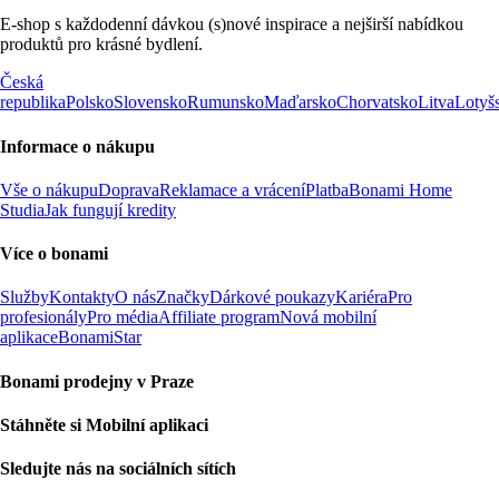
E-shop s každodenní dávkou (s)nové inspirace a nejširší nabídkou
produktů pro krásné bydlení.
Česká
republika
Polsko
Slovensko
Rumunsko
Maďarsko
Chorvatsko
Litva
Lotyš
Informace o nákupu
Vše o nákupu
Doprava
Reklamace a vrácení
Platba
Bonami Home
Studia
Jak fungují kredity
Více o bonami
Služby
Kontakty
O nás
Značky
Dárkové poukazy
Kariéra
Pro
profesionály
Pro média
Affiliate program
Nová mobilní
aplikace
BonamiStar
Bonami prodejny v Praze
Stáhněte si Mobilní aplikaci
Sledujte nás na sociálních sítích