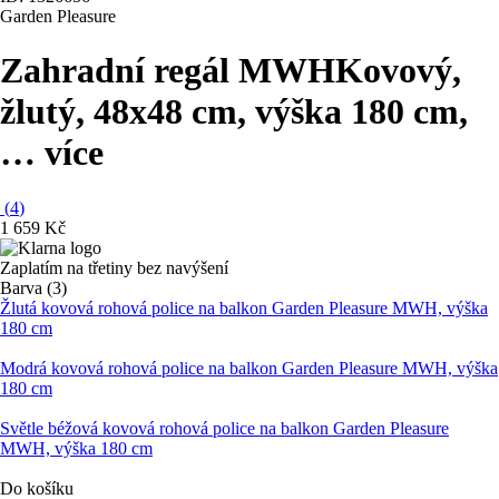
Garden Pleasure
Zahradní regál MWH
Kovový,
žlutý, 48x48 cm, výška 180 cm
,
…
více
(
4
)
1 659 Kč
Zaplatím na třetiny bez navýšení
Barva (3)
Žlutá kovová rohová police na balkon Garden Pleasure MWH, výška
180 cm
Modrá kovová rohová police na balkon Garden Pleasure MWH, výška
180 cm
Světle béžová kovová rohová police na balkon Garden Pleasure
MWH, výška 180 cm
Do košíku