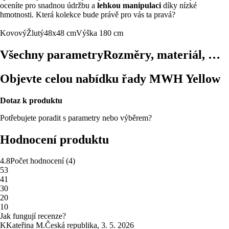
oceníte pro snadnou údržbu a
lehkou manipulaci
díky nízké
hmotnosti. Která kolekce bude právě pro vás ta pravá?
Kovový
Žlutý
48x48 cm
Výška 180 cm
Všechny parametry
Rozměry, materiál, …
Objevte celou nabídku řady MWH Yellow
Dotaz k produktu
Potřebujete poradit s parametry nebo výběrem?
Hodnocení produktu
4.8
Počet hodnocení
(
4
)
5
3
4
1
3
0
2
0
1
0
Jak fungují recenze?
K
Kateřina M.
Česká republika
,
3. 5. 2026