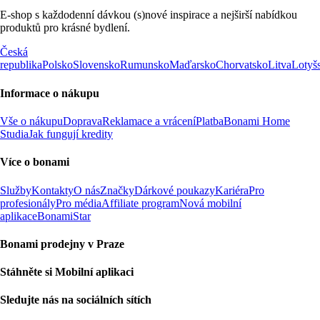
E-shop s každodenní dávkou (s)nové inspirace a nejširší nabídkou
produktů pro krásné bydlení.
Česká
republika
Polsko
Slovensko
Rumunsko
Maďarsko
Chorvatsko
Litva
Lotyš
Informace o nákupu
Vše o nákupu
Doprava
Reklamace a vrácení
Platba
Bonami Home
Studia
Jak fungují kredity
Více o bonami
Služby
Kontakty
O nás
Značky
Dárkové poukazy
Kariéra
Pro
profesionály
Pro média
Affiliate program
Nová mobilní
aplikace
BonamiStar
Bonami prodejny v Praze
Stáhněte si Mobilní aplikaci
Sledujte nás na sociálních sítích