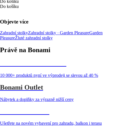
Do košíku
Do košíku
Objevte více
Zahradní stolky
Zahradní stolky · Garden Pleasure
Garden
Pleasure
Žluté zahradní stolky
Právě na Bonami
Summer Sale až -40 %
10 000+ produktů nyní ve výprodeji se slevou až 40 %
Bonami Outlet
Nábytek a doplňky za výrazně nižší ceny
Zahrada ve slevě
Ušetřete na novém vybavení pro zahradu, balkon i terasu