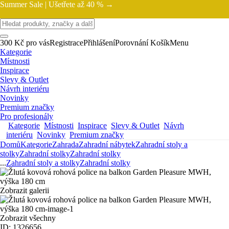
Summer Sale |
Ušetřete až 40 % →
300 Kč pro vás
Registrace
Přihlášení
Porovnání
Košík
Menu
Kategorie
Místnosti
Inspirace
Slevy & Outlet
Návrh interiéru
Novinky
Premium značky
Pro profesionály
Kategorie
Místnosti
Inspirace
Slevy & Outlet
Návrh
interiéru
Novinky
Premium značky
Domů
Kategorie
Zahrada
Zahradní nábytek
Zahradní stoly a
stolky
Zahradní stolky
Zahradní stolky
...
Zahradní stoly a stolky
Zahradní stolky
Zobrazit galerii
Zobrazit všechny
ID: 1326656