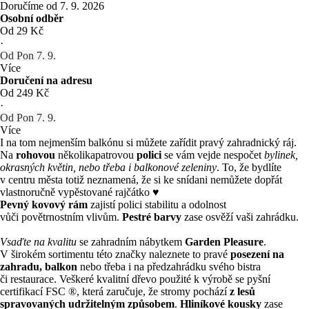
Doručíme od 7. 9. 2026
Osobní odběr
Od 29 Kč
·
Od Pon 7. 9.
Více
Doručení na adresu
Od 249 Kč
·
Od Pon 7. 9.
Více
I na tom nejmenším balkónu si můžete zařídit pravý zahradnický ráj.
Na
rohovou
několikapatrovou
polici
se vám vejde nespočet
bylinek,
okrasných květin, nebo třeba i balkonové zeleniny
. To, že bydlíte
v centru města totiž neznamená, že si ke snídani nemůžete dopřát
vlastnoručně vypěstované rajčátko ♥
Pevný kovový rám
zajistí polici stabilitu a odolnost
vůči povětrnostním vlivům.
Pestré barvy
zase osvěží vaši zahrádku.
Vsaďte na kvalitu
se zahradním nábytkem
Garden Pleasure
.
V širokém sortimentu této značky naleznete to pravé
posezení na
zahradu, balkon
nebo třeba i na předzahrádku svého bistra
či restaurace. Veškeré kvalitní dřevo použité k výrobě se pyšní
certifikací FSC ®, která zaručuje, že stromy pochází
z lesů
spravovaných udržitelným způsobem
.
Hliníkové kousky
zase