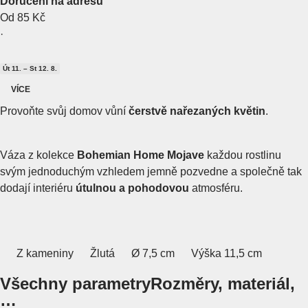
Doručení na adresu
Od 85 Kč
·
Út 11. – St 12. 8.
VÍCE
Provoňte svůj domov vůní
čerstvě nařezaných květin
.
Váza z kolekce
Bohemian Home Mojave
každou rostlinu
svým jednoduchým vzhledem jemně pozvedne a společně tak
dodají interiéru
útulnou a pohodovou
atmosféru.
Z kameniny
Žlutá
Ø 7,5 cm
Výška 11,5 cm
Všechny parametry
Rozměry, materiál,
…