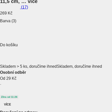
11,5 cm
, …
více
(
17
)
269 Kč
Barva (3)
Do košíku
Skladem > 5 ks, doručíme ihned
Skladem, doručíme ihned
Osobní odběr
Od 29 Kč
·
Zítra od 11:26
VÍCE