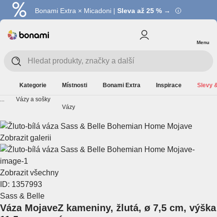
Bonami Extra × Micadoni |
Summer Sale |
Ušetřete až 40 % →
Sleva až 25 % →
Menu
Kategorie
Místnosti
Bonami Extra
Inspirace
Slevy &
...
Vázy a sošky
Vázy
Zobrazit galerii
Zobrazit všechny
ID: 1357993
Sass & Belle
Váza Mojave
Z kameniny, žlutá, ø 7,5 cm, výška