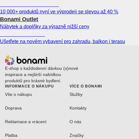
Summer Sale až -40 %
10 000+ produktů nyní ve výprodeji se slevou až 40 %
Bonami Outlet
Nábytek a doplňky za výrazně nižší ceny
Zahrada ve slevě
Ušetřete na novém vybavení pro zahradu, balkon i terasu
E-shop s každodenní dávkou (s)nové
inspirace a nejširší nabídkou
produktů pro krásné bydlení.
INFORMACE O NÁKUPU
VÍCE O BONAMI
Vše o nákupu
Služby
Doprava
Kontakty
Reklamace a vrácení
O nás
Platba
Značky