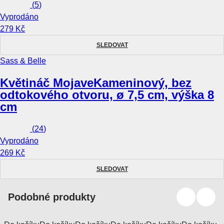
(
5
)
Vyprodáno
279 Kč
SLEDOVAT
Sass & Belle
Květináč Mojave
Kameninový, bez
odtokového otvoru, ø 7,5 cm, výška 8
cm
(
24
)
Vyprodáno
269 Kč
SLEDOVAT
Podobné produkty