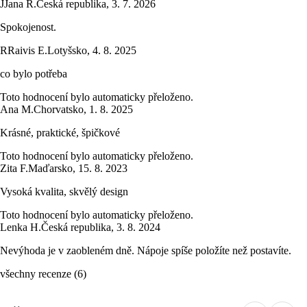
J
Jana R.
Česká republika
,
3. 7. 2026
Spokojenost.
R
Raivis E.
Lotyšsko
,
4. 8. 2025
co bylo potřeba
Toto hodnocení bylo automaticky přeloženo.
Ana M.
Chorvatsko
,
1. 8. 2025
Krásné, praktické, špičkové
Toto hodnocení bylo automaticky přeloženo.
Zita F.
Maďarsko
,
15. 8. 2023
Vysoká kvalita, skvělý design
Toto hodnocení bylo automaticky přeloženo.
Lenka H.
Česká republika
,
3. 8. 2024
Nevýhoda je v zaobleném dně. Nápoje spíše položíte než postavíte.
všechny recenze
(
6
)