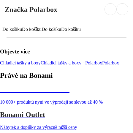
Značka Polarbox
Do košíku
Do košíku
Do košíku
Do košíku
Objevte více
Chladicí tašky a boxy
Chladicí tašky a boxy · Polarbox
Polarbox
Právě na Bonami
Summer Sale až -40 %
10 000+ produktů nyní ve výprodeji se slevou až 40 %
Bonami Outlet
Nábytek a doplňky za výrazně nižší ceny