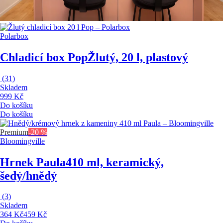
Polarbox
Chladicí box Pop
Žlutý, 20 l, plastový
(
31
)
Skladem
999 Kč
Do košíku
Do košíku
Premium
-20 %
Bloomingville
Hrnek Paula
410 ml, keramický,
šedý/hnědý
(
3
)
Skladem
364 Kč
459 Kč