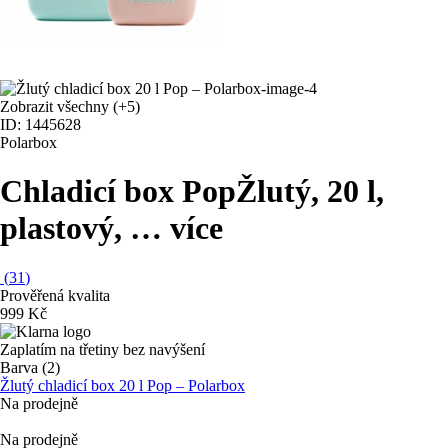
Zobrazit všechny
(+5)
ID: 1445628
Polarbox
Chladicí box Pop
Žlutý, 20 l,
plastový
, …
více
(
31
)
Prověřená kvalita
999 Kč
Zaplatím na třetiny bez navýšení
Barva (2)
Žlutý chladicí box 20 l Pop – Polarbox
Na prodejně
Na prodejně