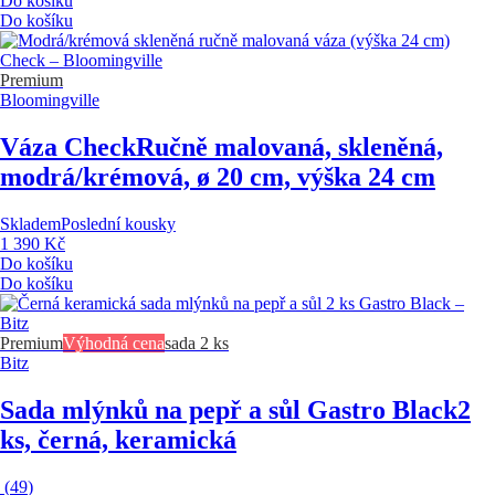
Do košíku
Do košíku
Premium
Bloomingville
Váza Check
Ručně malovaná, skleněná,
modrá/krémová, ø 20 cm, výška 24 cm
Skladem
Poslední kousky
1 390 Kč
Do košíku
Do košíku
Premium
Výhodná cena
sada 2 ks
Bitz
Sada mlýnků na pepř a sůl Gastro Black
2
ks, černá, keramická
(
49
)