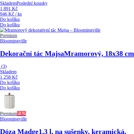
Skladem
Poslední kousky
1 891 Kč
946 Kč / ks
Do košíku
Do košíku
Premium
Bloomingville
Dekorační tác Majsa
Mramorový, 18x38 cm
(
3
)
Skladem
1 258 Kč
Do košíku
Do košíku
Premium
-8 %
Bloomingville
Dóza Madge
1,3 l, na sušenky, keramická,