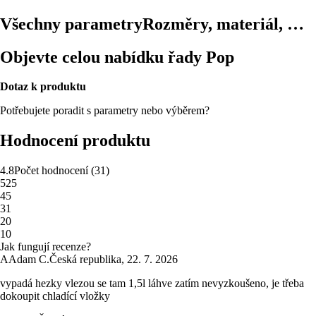
Všechny parametry
Rozměry, materiál, …
Objevte celou nabídku řady Pop
Dotaz k produktu
Potřebujete poradit s parametry nebo výběrem?
Hodnocení produktu
4.8
Počet hodnocení
(
31
)
5
25
4
5
3
1
2
0
1
0
Jak fungují recenze?
A
Adam C.
Česká republika
,
22. 7. 2026
vypadá hezky vlezou se tam 1,5l láhve zatím nevyzkoušeno, je třeba
dokoupit chladící vložky