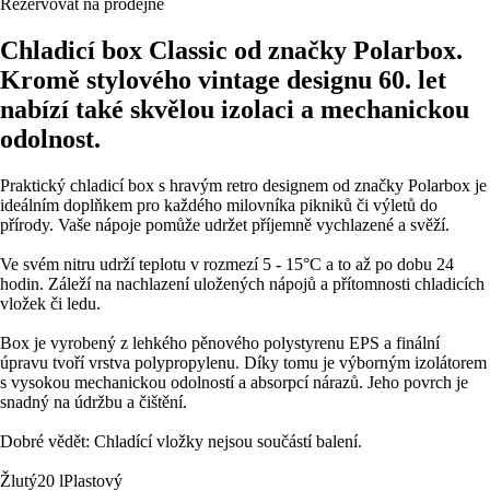
Rezervovat na prodejně
Chladicí box Classic od značky Polarbox.
Kromě stylového vintage designu 60. let
nabízí také skvělou izolaci a mechanickou
odolnost.
Praktický chladicí box s hravým retro designem od značky Polarbox je
ideálním doplňkem pro každého milovníka pikniků či výletů do
přírody. Vaše nápoje pomůže udržet příjemně vychlazené a svěží.
Ve svém nitru udrží teplotu v rozmezí 5 - 15°C a to až po dobu 24
hodin. Záleží na nachlazení uložených nápojů a přítomnosti chladicích
vložek či ledu.
Box je vyrobený z lehkého pěnového polystyrenu EPS a finální
úpravu tvoří vrstva polypropylenu. Díky tomu je výborným izolátorem
s vysokou mechanickou odolností a absorpcí nárazů. Jeho povrch je
snadný na údržbu a čištění.
Dobré vědět: Chladící vložky nejsou součástí balení.
Žlutý
20 l
Plastový