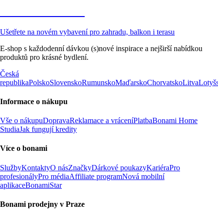
Zahrada ve slevě
Ušetřete na novém vybavení pro zahradu, balkon i terasu
E-shop s každodenní dávkou (s)nové inspirace a nejširší nabídkou
produktů pro krásné bydlení.
Česká
republika
Polsko
Slovensko
Rumunsko
Maďarsko
Chorvatsko
Litva
Lotyš
Informace o nákupu
Vše o nákupu
Doprava
Reklamace a vrácení
Platba
Bonami Home
Studia
Jak fungují kredity
Více o bonami
Služby
Kontakty
O nás
Značky
Dárkové poukazy
Kariéra
Pro
profesionály
Pro média
Affiliate program
Nová mobilní
aplikace
BonamiStar
Bonami prodejny v Praze