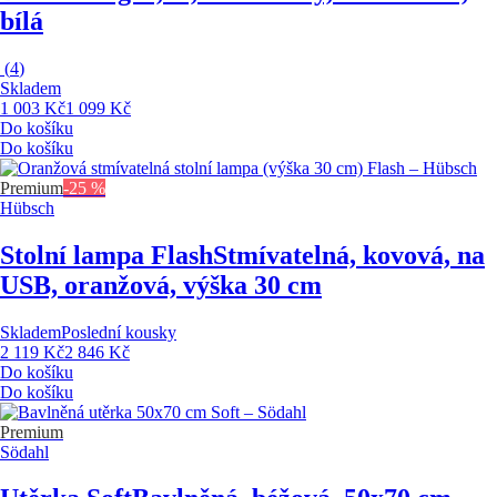
bílá
(
4
)
Skladem
1 003 Kč
1 099 Kč
Do košíku
Do košíku
Premium
-25 %
Hübsch
Stolní lampa Flash
Stmívatelná, kovová, na
USB, oranžová, výška 30 cm
Skladem
Poslední kousky
2 119 Kč
2 846 Kč
Do košíku
Do košíku
Premium
Södahl