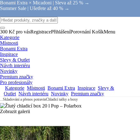
Bonami Extra × Micadoni |
Sleva až 25 % →
Summer Sale |
Ušetřete až 40 % →
300 Kč pro vás
Registrace
Přihlášení
Porovnání
Košík
Menu
Kategorie
Místnosti
Bonami Extra
Inspirace
Slevy & Outlet
Návrh interiéru
Novinky
Premium značky
Pro profesionály
Kategorie
Místnosti
Bonami Extra
Inspirace
Slevy &
Outlet
Návrh interiéru
Novinky
Premium značky
...
Skladování a přenos potravin
Chladicí tašky a boxy
Zobrazit galerii