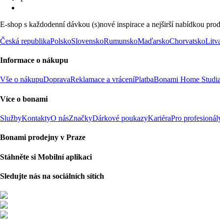
E-shop s každodenní dávkou (s)nové inspirace a nejširší nabídkou prod
Česká republika
Polsko
Slovensko
Rumunsko
Maďarsko
Chorvatsko
Litv
Informace o nákupu
Vše o nákupu
Doprava
Reklamace a vrácení
Platba
Bonami Home Studi
Více o bonami
Služby
Kontakty
O nás
Značky
Dárkové poukazy
Kariéra
Pro profesionál
Bonami prodejny v Praze
Stáhněte si Mobilní aplikaci
Sledujte nás na sociálních sítích