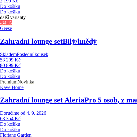
2 199 Kč
Do košíku
Do košíku
další varianty
-34 %
Geese
Zahradní lounge set
Bílý/hnědý
Skladem
Poslední kousek
53 299 Kč
80 899 Kč
Do košíku
Do košíku
Premium
Novinka
Kave Home
Zahradní lounge set Aleria
Pro 5 osob, z ma
Doručíme od 4. 9. 2026
63 354 Kč
Do košíku
Do košíku
Floriane Garden