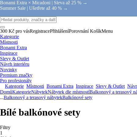
Bonami Extra × Micadoni |
Sleva až 25 % →
Summer Sale |
Ušetřete až 40 % →
300 Kč pro vás
Registrace
Přihlášení
Porovnání
Košík
Menu
Kategorie
Místnosti
Bonami Extra
Inspirace
Slevy & Outlet
Návrh interiéru
Novinky
Premium značky
Pro profesionály
Kategorie
Místnosti
Bonami Extra
Inspirace
Slevy & Outlet
Návrh
Domů
Kategorie
Nábytek
Nábytek dle místností
Balkonový a terasový n
...
Balkonový a terasový nábytek
Balkónové sety
Bílé balkónové sety
Filtry
1