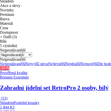
Skladem
Akce a slevy
Novinky
Premium
Barva
Materiál
Cena
Dostupnost
+ Další (3)
Bílá
5 výsledků
Nejprodávanější
Nejprodávanější
Nejprodávanější
Nejvyšší sleva
Nejlevnější
Nejdražší
Nejnovější
Dle hod
-16 %
Prověřená kvalita
Bonami Essentials
Zahradní jídelní set Retro
Pro 2 osoby, bílý
(
53
)
Skladem
Poslední kousky
1 844 Kč