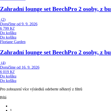
Zahradní lounge set Beech
Pro 2 osoby, z b
(
2
)
Doručíme od 9. 9. 2026
6 799 Kč
Do košíku
Do košíku
Floriane Garden
Zahradní lounge set Beech
Pro 2 osoby, z b
(
4
)
Doručíme od 16. 9. 2026
6 019 Kč
Do košíku
Do košíku
Pro zobrazení více výsledků odeberte některý z filtrů
Bílá
1