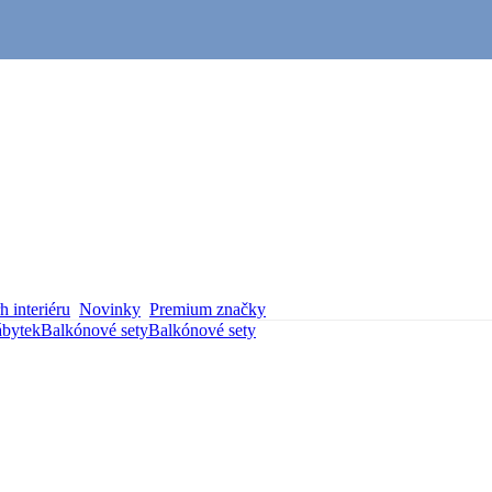
 interiéru
Novinky
Premium značky
ábytek
Balkónové sety
Balkónové sety