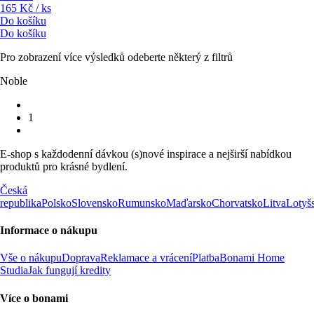
165 Kč / ks
Do košíku
Do košíku
Pro zobrazení více výsledků odeberte některý z filtrů
Noble
1
E-shop s každodenní dávkou (s)nové inspirace a nejširší nabídkou
produktů pro krásné bydlení.
Česká
republika
Polsko
Slovensko
Rumunsko
Maďarsko
Chorvatsko
Litva
Lotyš
Informace o nákupu
Vše o nákupu
Doprava
Reklamace a vrácení
Platba
Bonami Home
Studia
Jak fungují kredity
Více o bonami