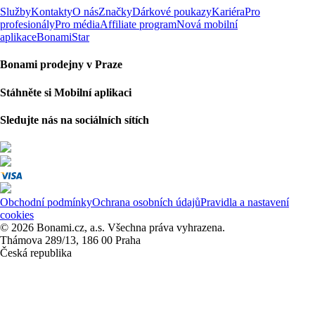
Služby
Kontakty
O nás
Značky
Dárkové poukazy
Kariéra
Pro
profesionály
Pro média
Affiliate program
Nová mobilní
aplikace
BonamiStar
Bonami prodejny v Praze
Stáhněte si Mobilní aplikaci
Sledujte nás na sociálních sítích
Obchodní podmínky
Ochrana osobních údajů
Pravidla a nastavení
cookies
© 2026 Bonami.cz, a.s. Všechna práva vyhrazena.
Thámova 289/13, 186 00 Praha
Česká republika