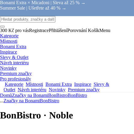
Bonami Extra × Micadoni |
Sleva až 25 % →
Summer Sale |
Ušetřete až 40 % →
300 Kč pro vás
Registrace
Přihlášení
Porovnání
Košík
Menu
Kategorie
Místnosti
Bonami Extra
Inspirace
Slevy & Outlet
Návrh interiéru
Novinky
Premium značky
Pro profesionály
Kategorie
Místnosti
Bonami Extra
Inspirace
Slevy &
Outlet
Návrh interiéru
Novinky
Premium značky
Domů
Značky na Bonami
BonBistro
BonBistro
...
Značky na Bonami
BonBistro
BonBistro · Noble