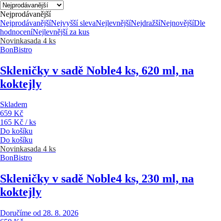
Nejprodávanější
Nejprodávanější
Nejvyšší sleva
Nejlevnější
Nejdražší
Nejnovější
Dle
hodnocení
Nejlevnější za kus
Novinka
sada 4 ks
BonBistro
Skleničky v sadě Noble
4 ks, 620 ml, na
koktejly
Skladem
659 Kč
165 Kč / ks
Do košíku
Do košíku
Novinka
sada 4 ks
BonBistro
Skleničky v sadě Noble
4 ks, 230 ml, na
koktejly
Doručíme od 28. 8. 2026