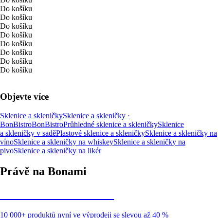
Do košíku
Do košíku
Do košíku
Do košíku
Do košíku
Do košíku
Do košíku
Do košíku
Objevte více
Sklenice a skleničky
Sklenice a skleničky ·
BonBistro
BonBistro
Průhledné sklenice a skleničky
Sklenice
a skleničky v sadě
Plastové sklenice a skleničky
Sklenice a skleničky na
víno
Sklenice a skleničky na whiskey
Sklenice a skleničky na
pivo
Sklenice a skleničky na likér
Právě na Bonami
Summer Sale až -40 %
10 000+ produktů nyní ve výprodeji se slevou až 40 %