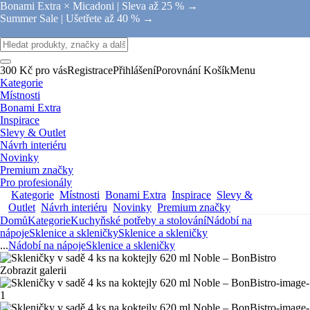
Bonami Extra × Micadoni |
Sleva až 25 % →
Summer Sale |
Ušetřete až 40 % →
300 Kč pro vás
Registrace
Přihlášení
Porovnání
Košík
Menu
Kategorie
Místnosti
Bonami Extra
Inspirace
Slevy & Outlet
Návrh interiéru
Novinky
Premium značky
Pro profesionály
Kategorie
Místnosti
Bonami Extra
Inspirace
Slevy &
Outlet
Návrh interiéru
Novinky
Premium značky
Domů
Kategorie
Kuchyňské potřeby a stolování
Nádobí na
nápoje
Sklenice a skleničky
Sklenice a skleničky
...
Nádobí na nápoje
Sklenice a skleničky
Zobrazit galerii