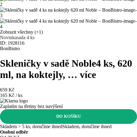
Zobrazit všechny
(+1)
Novinka
sada 4 ks
ID: 1928116
BonBistro
Skleničky v sadě Noble
4 ks, 620
ml, na koktejly
, …
více
659 Kč
165 Kč / ks
Zaplatím na třetiny bez navýšení
DO KOŠÍKU
Skladem > 5 ks, doručíme ihned
Skladem, doručíme ihned
Osobní odběr