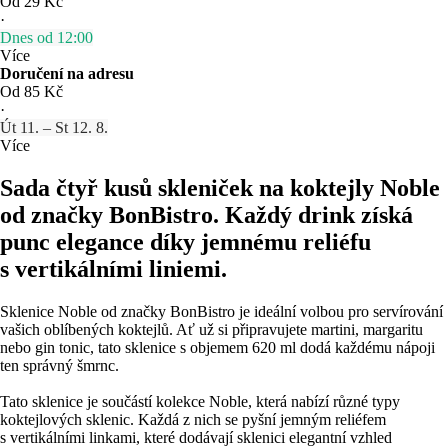
Od 29 Kč
·
Dnes od 12:00
Více
Doručení na adresu
Od 85 Kč
·
Út 11. – St 12. 8.
Více
Sada čtyř kusů skleniček na koktejly Noble
od značky BonBistro. Každý drink získá
punc elegance díky jemnému reliéfu
s vertikálními liniemi.
Sklenice Noble od značky BonBistro je ideální volbou pro servírování
vašich oblíbených koktejlů. Ať už si připravujete martini, margaritu
nebo gin tonic, tato sklenice s objemem 620 ml dodá každému nápoji
ten správný šmrnc.
Tato sklenice je součástí kolekce Noble, která nabízí různé typy
koktejlových sklenic. Každá z nich se pyšní jemným reliéfem
s vertikálními linkami, které dodávají sklenici elegantní vzhled