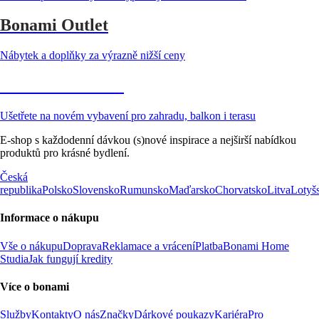
Bonami Outlet
Nábytek a doplňky za výrazně nižší ceny
Zahrada ve slevě
Ušetřete na novém vybavení pro zahradu, balkon i terasu
E-shop s každodenní dávkou (s)nové inspirace a nejširší nabídkou
produktů pro krásné bydlení.
Česká
republika
Polsko
Slovensko
Rumunsko
Maďarsko
Chorvatsko
Litva
Lotyš
Informace o nákupu
Vše o nákupu
Doprava
Reklamace a vrácení
Platba
Bonami Home
Studia
Jak fungují kredity
Více o bonami
Služby
Kontakty
O nás
Značky
Dárkové poukazy
Kariéra
Pro