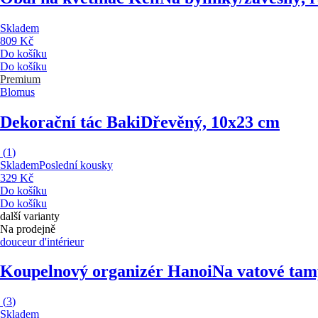
Skladem
809 Kč
Do košíku
Do košíku
Premium
Blomus
Dekorační tác Baki
Dřevěný, 10x23 cm
(
1
)
Skladem
Poslední kousky
329 Kč
Do košíku
Do košíku
další varianty
Na prodejně
douceur d'intérieur
Koupelnový organizér Hanoi
Na vatové tam
(
3
)
Skladem