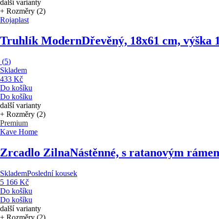
další varianty
+ Rozměry (2)
Rojaplast
Truhlík Modern
Dřevěný, 18x61 cm, výška 
(
5
)
Skladem
433 Kč
Do košíku
Do košíku
další varianty
+ Rozměry (2)
Premium
Kave Home
Zrcadlo Zilna
Nástěnné, s ratanovým ráme
Skladem
Poslední kousek
5 166 Kč
Do košíku
Do košíku
další varianty
+ Rozměry (2)