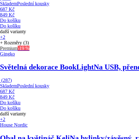
Skladem
Poslední kousky
687 Kč
849 Kč
Do košíku
Do košíku
další varianty
+2
+ Rozměry (3)
Premium
-19 %
Gingko
Světelná dekorace BookLight
Na USB, přeno
(
287
)
Skladem
Poslední kousky
687 Kč
849 Kč
Do košíku
Do košíku
další varianty
+2
House Nordic
Obal na květináč Keli
Na bylinky/závěsný, 