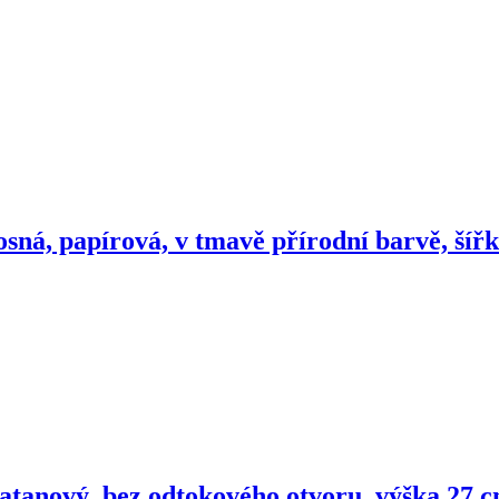
sná, papírová, v tmavě přírodní barvě, šířk
ratanový, bez odtokového otvoru, výška 27 