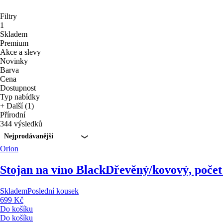
Filtry
1
Skladem
Premium
Akce a slevy
Novinky
Barva
Cena
Dostupnost
Typ nabídky
+ Další (1)
Přírodní
344 výsledků
Nejprodávanější
Orion
Stojan na víno Black
Dřevěný/kovový, počet 
Skladem
Poslední kousek
699 Kč
Do košíku
Do košíku