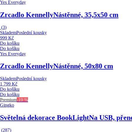
Yes Everyday
Zrcadlo Kennelly
Nástěnné, 35,5x50 cm
(
3
)
Skladem
Poslední kousky
999 Kč
Do košíku
Do košíku
Yes Everyday
Zrcadlo Kennelly
Nástěnné, 50x80 cm
Skladem
Poslední kousky
1 799 Kč
Do košíku
Do košíku
Premium
-19 %
Gingko
Světelná dekorace BookLight
Na USB, přeno
(
287
)