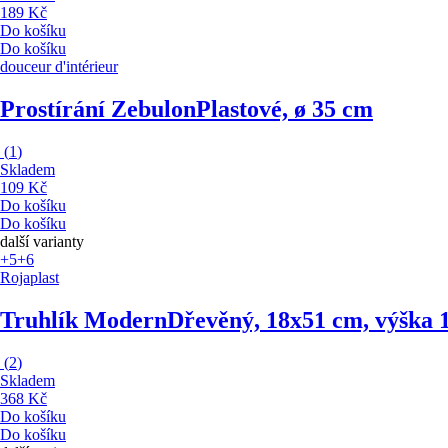
189 Kč
Do košíku
Do košíku
douceur d'intérieur
Prostírání Zebulon
Plastové, ø 35 cm
(
1
)
Skladem
109 Kč
Do košíku
Do košíku
další varianty
+5
+6
Rojaplast
Truhlík Modern
Dřevěný, 18x51 cm, výška 
(
2
)
Skladem
368 Kč
Do košíku
Do košíku