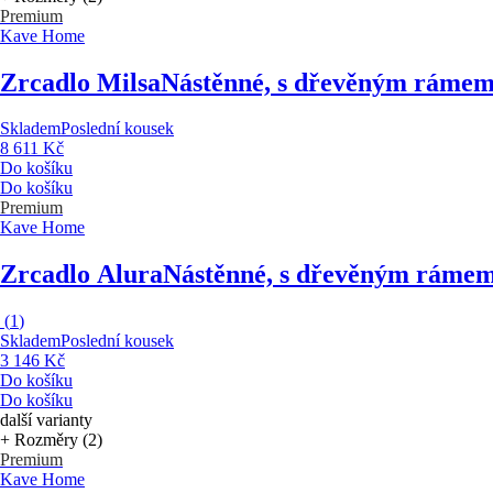
Premium
Kave Home
Zrcadlo Milsa
Nástěnné, s dřevěným rámem
Skladem
Poslední kousek
8 611 Kč
Do košíku
Do košíku
Premium
Kave Home
Zrcadlo Alura
Nástěnné, s dřevěným rámem
(
1
)
Skladem
Poslední kousek
3 146 Kč
Do košíku
Do košíku
další varianty
+ Rozměry (2)
Premium
Kave Home