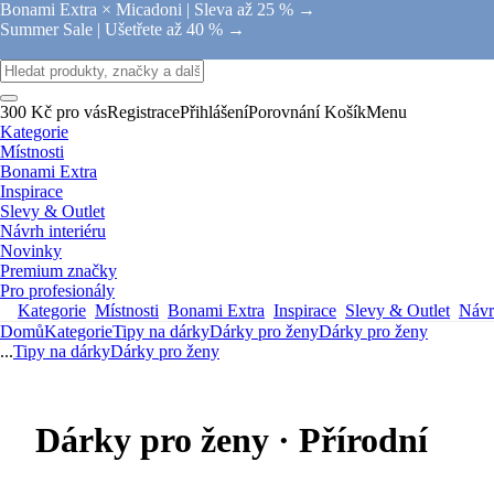
Bonami Extra × Micadoni |
Sleva až 25 % →
Summer Sale |
Ušetřete až 40 % →
300 Kč pro vás
Registrace
Přihlášení
Porovnání
Košík
Menu
Kategorie
Místnosti
Bonami Extra
Inspirace
Slevy & Outlet
Návrh interiéru
Novinky
Premium značky
Pro profesionály
Kategorie
Místnosti
Bonami Extra
Inspirace
Slevy & Outlet
Návrh
Domů
Kategorie
Tipy na dárky
Dárky pro ženy
Dárky pro ženy
...
Tipy na dárky
Dárky pro ženy
Dárky pro ženy · Přírodní