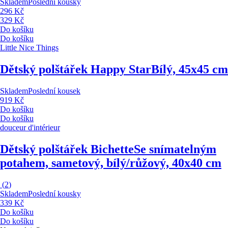
Skladem
Poslední kousky
296 Kč
329 Kč
Do košíku
Do košíku
Little Nice Things
Dětský polštářek Happy Star
Bílý, 45x45 cm
Skladem
Poslední kousek
919 Kč
Do košíku
Do košíku
douceur d'intérieur
Dětský polštářek Bichette
Se snímatelným
potahem, sametový, bílý/růžový, 40x40 cm
(
2
)
Skladem
Poslední kousky
339 Kč
Do košíku
Do košíku