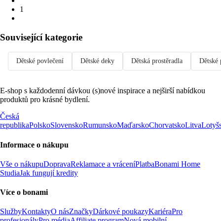
1
Související kategorie
Dětské povlečení
Dětské deky
Dětská prostěradla
Dětské 
E-shop s každodenní dávkou (s)nové inspirace a nejširší nabídkou
produktů pro krásné bydlení.
Česká
republika
Polsko
Slovensko
Rumunsko
Maďarsko
Chorvatsko
Litva
Lotyš
Informace o nákupu
Vše o nákupu
Doprava
Reklamace a vrácení
Platba
Bonami Home
Studia
Jak fungují kredity
Více o bonami
Služby
Kontakty
O nás
Značky
Dárkové poukazy
Kariéra
Pro
profesionály
Pro média
Affiliate program
Nová mobilní