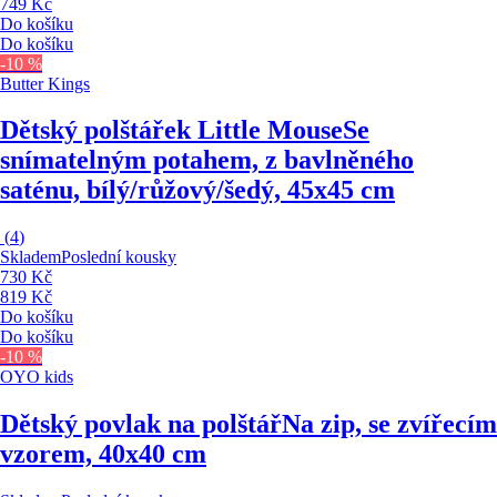
749 Kč
Do košíku
Do košíku
-10 %
Butter Kings
Dětský polštářek Little Mouse
Se
snímatelným potahem, z bavlněného
saténu, bílý/růžový/šedý, 45x45 cm
(
4
)
Skladem
Poslední kousky
730 Kč
819 Kč
Do košíku
Do košíku
-10 %
OYO kids
Dětský povlak na polštář
Na zip, se zvířecím
vzorem, 40x40 cm