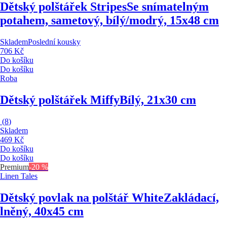
Dětský polštářek Stripes
Se snímatelným
potahem, sametový, bílý/modrý, 15x48 cm
Skladem
Poslední kousky
706 Kč
Do košíku
Do košíku
Roba
Dětský polštářek Miffy
Bílý, 21x30 cm
(
8
)
Skladem
469 Kč
Do košíku
Do košíku
Premium
-20 %
Linen Tales
Dětský povlak na polštář White
Zakládací,
lněný, 40x45 cm