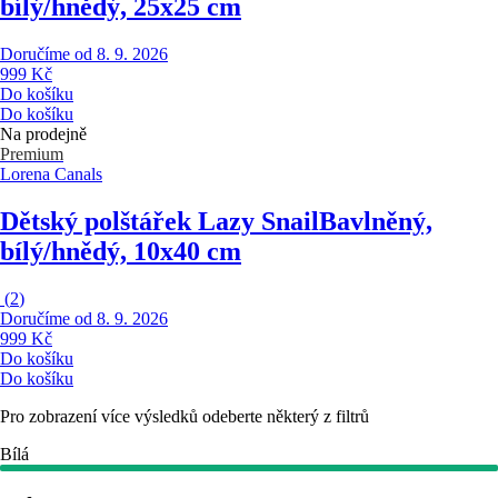
bílý/hnědý, 25x25 cm
Doručíme od 8. 9. 2026
999 Kč
Do košíku
Do košíku
Na prodejně
Premium
Lorena Canals
Dětský polštářek Lazy Snail
Bavlněný,
bílý/hnědý, 10x40 cm
(
2
)
Doručíme od 8. 9. 2026
999 Kč
Do košíku
Do košíku
Pro zobrazení více výsledků odeberte některý z filtrů
Bílá