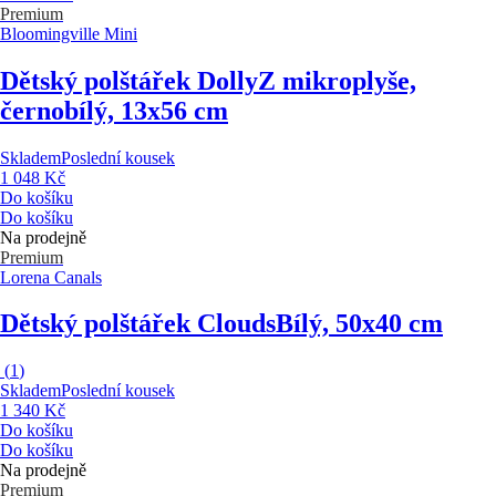
Premium
Bloomingville Mini
Dětský polštářek Dolly
Z mikroplyše,
černobílý, 13x56 cm
Skladem
Poslední kousek
1 048 Kč
Do košíku
Do košíku
Na prodejně
Premium
Lorena Canals
Dětský polštářek Clouds
Bílý, 50x40 cm
(
1
)
Skladem
Poslední kousek
1 340 Kč
Do košíku
Do košíku
Na prodejně
Premium