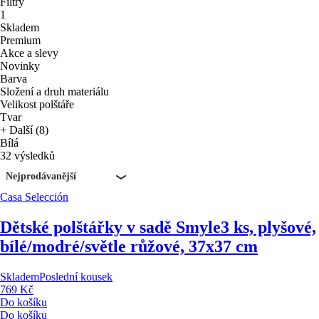
Filtry
1
Skladem
Premium
Akce a slevy
Novinky
Barva
Složení a druh materiálu
Velikost polštáře
Tvar
+ Další (8)
Bílá
32 výsledků
Nejprodávanější
Casa Selección
Dětské polštářky v sadě Smyle
3 ks, plyšové,
bílé/modré/světle růžové, 37x37 cm
Skladem
Poslední kousek
769 Kč
Do košíku
Do košíku