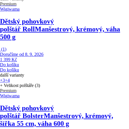
Premium
Wigiwama
Dětský pohovkový
polštář Roll
Manšestrový, krémový, váha
500 g
(
1
)
Doručíme od 8. 9. 2026
1 399 Kč
Do košíku
Do košíku
další varianty
+3
+4
+ Velikost polštáře (3)
Premium
Wigiwama
Dětský pohovkový
polštář Bolster
Manšestrový, krémový,
šířka 55 cm, váha 600 g