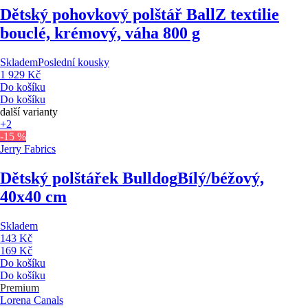
Dětský pohovkový polštář Ball
Z textilie
bouclé, krémový, váha 800 g
Skladem
Poslední kousky
1 929 Kč
Do košíku
Do košíku
další varianty
+2
-15 %
Jerry Fabrics
Dětský polštářek Bulldog
Bílý/béžový,
40x40 cm
Skladem
143 Kč
169 Kč
Do košíku
Do košíku
Premium
Lorena Canals