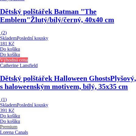
Dětský polštářek Batman "The
Emblem"
Žlutý/bílý/černý, 40x40 cm
(
2
)
Skladem
Poslední kousky
181 Kč
Do košíku
Do košíku
Výhodná cena
Catherine Lansfield
Dětský polštářek Halloween Ghosts
Plyšový,
s haloweenským motivem, bílý, 35x35 cm
(
1
)
Skladem
Poslední kousky
391 Kč
Do košíku
Do košíku
Premium
Lorena Canals