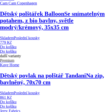
Cam Cam Copenhagen
Dětský polštářek Balloon
Se snímatelným
potahem, z bio bavlny, světle
modrý/krémový, 35x35 cm
Skladem
Poslední kousky
779 Kč
Do košíku
Do košíku
další varianty
Premium
Kave Home
Dětský povlak na polštář Tandani
Na zip,
bavlněný, 70x70 cm
Skladem
Poslední kousky
861 Kč
Do košíku
Do košíku
Jerry Fabrics