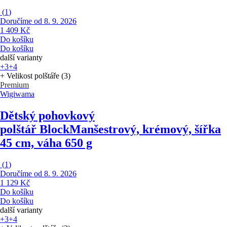
(
1
)
Doručíme od 8. 9. 2026
1 409 Kč
Do košíku
Do košíku
další varianty
+3
+4
+ Velikost polštáře (3)
Premium
Wigiwama
Dětský pohovkový
polštář Block
Manšestrový, krémový, šířka
45 cm, váha 650 g
(
1
)
Doručíme od 8. 9. 2026
1 129 Kč
Do košíku
Do košíku
další varianty
+3
+4