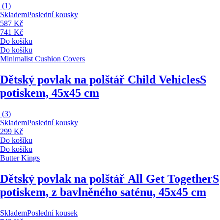
(
1
)
Skladem
Poslední kousky
587 Kč
741 Kč
Do košíku
Do košíku
Minimalist Cushion Covers
Dětský povlak na polštář Child Vehicles
S
potiskem, 45x45 cm
(
3
)
Skladem
Poslední kousky
299 Kč
Do košíku
Do košíku
Butter Kings
Dětský povlak na polštář All Get Together
S
potiskem, z bavlněného saténu, 45x45 cm
Skladem
Poslední kousek