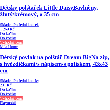
Dětský polštářek Little Daisy
Bavlněný,
žlutý/krémový, ø 35 cm
Skladem
Poslední kousek
1 269 Kč
Do košíku
Do košíku
Výhodná cena
Mila Home
Dětský povlak na polštář Dream Big
Na zip,
s hvězdičkami/s nápisem/s potiskem, 43x43
cm
Skladem
Poslední kousky
231 Kč
Do košíku
Do košíku
Výhodná cena
Playmobil