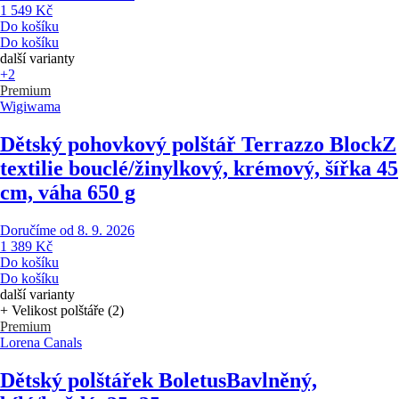
1 549 Kč
Do košíku
Do košíku
další varianty
+2
Premium
Wigiwama
Dětský pohovkový polštář Terrazzo Block
Z
textilie bouclé/žinylkový, krémový, šířka 45
cm, váha 650 g
Doručíme od 8. 9. 2026
1 389 Kč
Do košíku
Do košíku
další varianty
+ Velikost polštáře (2)
Premium
Lorena Canals
Dětský polštářek Boletus
Bavlněný,