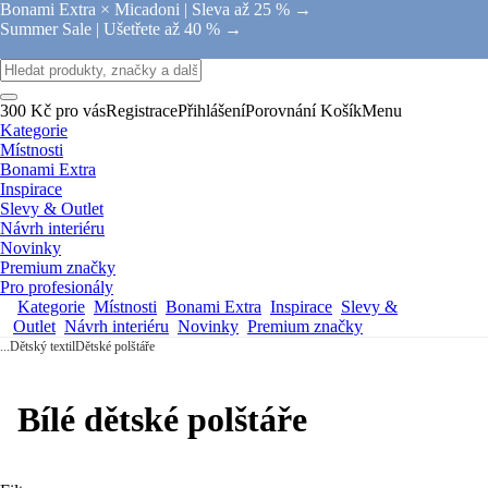
Bonami Extra × Micadoni |
Sleva až 25 % →
Summer Sale |
Ušetřete až 40 % →
300 Kč pro vás
Registrace
Přihlášení
Porovnání
Košík
Menu
Kategorie
Místnosti
Bonami Extra
Inspirace
Slevy & Outlet
Návrh interiéru
Novinky
Premium značky
Pro profesionály
Kategorie
Místnosti
Bonami Extra
Inspirace
Slevy &
Outlet
Návrh interiéru
Novinky
Premium značky
...
Dětský textil
Dětské polštáře
Bílé dětské polštáře