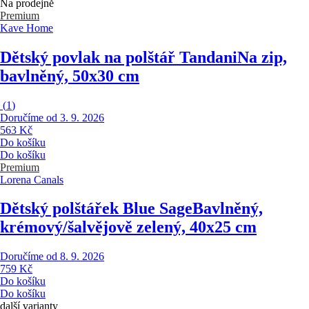
Na prodejně
Premium
Kave Home
Dětský povlak na polštář Tandani
Na zip,
bavlněný, 50x30 cm
(
1
)
Doručíme od 3. 9. 2026
563 Kč
Do košíku
Do košíku
Premium
Lorena Canals
Dětský polštářek Blue Sage
Bavlněný,
krémový/šalvějově zelený, 40x25 cm
Doručíme od 8. 9. 2026
759 Kč
Do košíku
Do košíku
další varianty