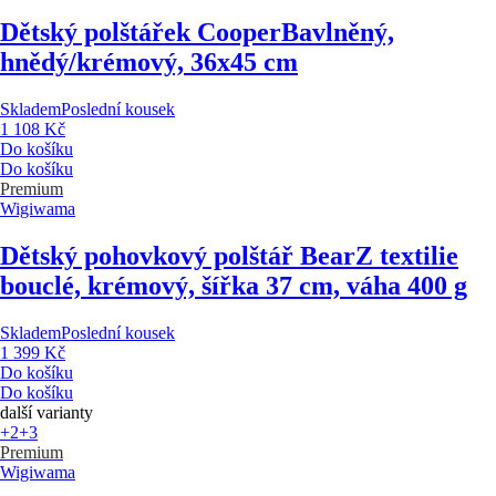
Dětský polštářek Cooper
Bavlněný,
hnědý/krémový, 36x45 cm
Skladem
Poslední kousek
1 108 Kč
Do košíku
Do košíku
Premium
Wigiwama
Dětský pohovkový polštář Bear
Z textilie
bouclé, krémový, šířka 37 cm, váha 400 g
Skladem
Poslední kousek
1 399 Kč
Do košíku
Do košíku
další varianty
+2
+3
Premium
Wigiwama