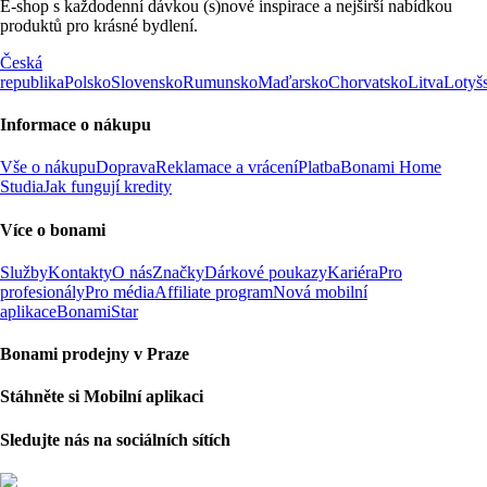
E-shop s každodenní dávkou (s)nové inspirace a nejširší nabídkou
produktů pro krásné bydlení.
Česká
republika
Polsko
Slovensko
Rumunsko
Maďarsko
Chorvatsko
Litva
Lotyš
Informace o nákupu
Vše o nákupu
Doprava
Reklamace a vrácení
Platba
Bonami Home
Studia
Jak fungují kredity
Více o bonami
Služby
Kontakty
O nás
Značky
Dárkové poukazy
Kariéra
Pro
profesionály
Pro média
Affiliate program
Nová mobilní
aplikace
BonamiStar
Bonami prodejny v Praze
Stáhněte si Mobilní aplikaci
Sledujte nás na sociálních sítích