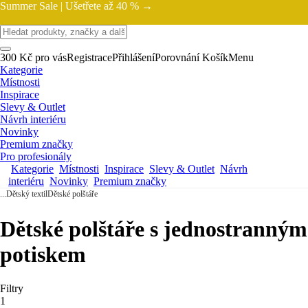
Summer Sale |
Ušetřete až 40 % →
300 Kč pro vás
Registrace
Přihlášení
Porovnání
Košík
Menu
Kategorie
Místnosti
Inspirace
Slevy & Outlet
Návrh interiéru
Novinky
Premium značky
Pro profesionály
Kategorie
Místnosti
Inspirace
Slevy & Outlet
Návrh
interiéru
Novinky
Premium značky
...
Dětský textil
Dětské polštáře
Dětské polštáře s jednostranným
potiskem
Filtry
1