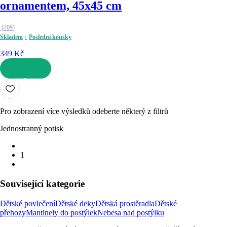
ornamentem, 45x45 cm
(
209
)
Skladem
Poslední kousky
349 Kč
DO KOŠÍKU
Pro zobrazení více výsledků odeberte některý z filtrů
Jednostranný potisk
1
Související kategorie
Dětské povlečení
Dětské deky
Dětská prostěradla
Dětské
přehozy
Mantinely do postýlek
Nebesa nad postýlku