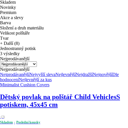
Skladem
Novinky
Premium
Akce a slevy
Barva
Složení a druh materiálu
Velikost polštáře
Tvar
+ Další (8)
Jednostranný potisk
3 výsledky
Nejprodávanější
Nejprodávanější
Nejprodávanější
Nejvyšší sleva
Nejlevnější
Nejdražší
Nejnovější
Dle
hodnocení
Nejlevnější za kus
Minimalist Cushion Covers
Dětský povlak na polštář Child Vehicles
S
potiskem, 45x45 cm
(
3
)
Skladem
Poslední kousky