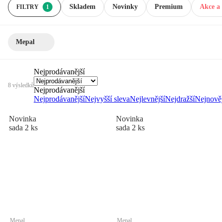
Skladem
Novinky
Premium
Akce a 
FILTRY
1
Mepal
Nejprodávanější
8 výsledků
Nejprodávanější
Nejprodávanější
Nejvyšší sleva
Nejlevnější
Nejdražší
Nejnověj
Novinka
Novinka
sada 2 ks
sada 2 ks
Mepal
Mepal