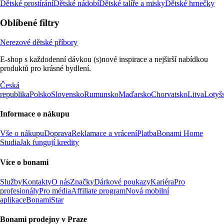
Dětské prostírání
Dětské nádobí
Dětské talíře a misky
Dětské hrnečky
Oblíbené filtry
Nerezové dětské příbory
E-shop s každodenní dávkou (s)nové inspirace a nejširší nabídkou
produktů pro krásné bydlení.
Česká
republika
Polsko
Slovensko
Rumunsko
Maďarsko
Chorvatsko
Litva
Lotyš
Informace o nákupu
Vše o nákupu
Doprava
Reklamace a vrácení
Platba
Bonami Home
Studia
Jak fungují kredity
Více o bonami
Služby
Kontakty
O nás
Značky
Dárkové poukazy
Kariéra
Pro
profesionály
Pro média
Affiliate program
Nová mobilní
aplikace
BonamiStar
Bonami prodejny v Praze