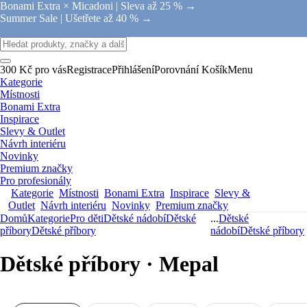
Bonami Extra × Micadoni |
Sleva až 25 % →
Summer Sale |
Ušetřete až 40 % →
300 Kč pro vás
Registrace
Přihlášení
Porovnání
Košík
Menu
Kategorie
Místnosti
Bonami Extra
Inspirace
Slevy & Outlet
Návrh interiéru
Novinky
Premium značky
Pro profesionály
Kategorie
Místnosti
Bonami Extra
Inspirace
Slevy &
Outlet
Návrh interiéru
Novinky
Premium značky
Domů
Kategorie
Pro děti
Dětské nádobí
Dětské
...
Dětské
příbory
Dětské příbory
nádobí
Dětské příbory
Dětské příbory · Mepal