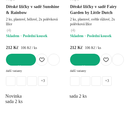
Dětské lžičky v sadě Sunshine
Dětské lžičky v sadě Fairy
& Rainbow
Garden by Little Dutch
2 ks, plastové, béžové, 2x polévková
2 ks, plastové, světle růžové, 2x
lžíce
polévková lžíce
(
4
)
(
4
)
Skladem
Poslední kousek
Skladem
Poslední kousek
212 Kč
212 Kč
106 Kč / ks
106 Kč / ks
DO KOŠÍKU
DO KOŠÍKU
další varianty
další varianty
+3
+3
Novinka
sada 2 ks
sada 2 ks