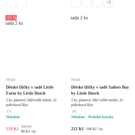
+3
-15 %
sada 2 ks
sada 2 ks
Mepal
Mepal
Dětské lžičky v sadě Little
Dětské lžičky v sadě Sailors Bay
Farm by Little Dutch
by Little Dutch
2 ks, plastové, bílé/světle zelené, 2x
2 ks, plastové, bílé/ světle modré, 2x
polévková lžíce
polévková lžíce
(
3
)
(
4
)
Skladem
Skladem
Poslední kousky
189 Kč
159 Kč
212 Kč
106 Kč / ks
80 Kč / ks