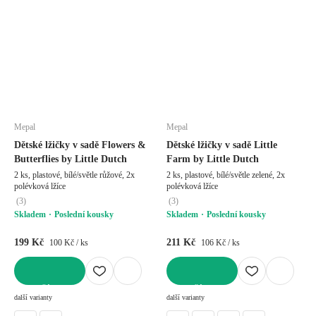
Mepal
Mepal
Dětské lžičky v sadě Flowers &
Dětské lžičky v sadě Little
Butterflies by Little Dutch
Farm by Little Dutch
2 ks, plastové, bílé/světle růžové, 2x
2 ks, plastové, bílé/světle zelené, 2x
polévková lžíce
polévková lžíce
(
3
)
(
3
)
Skladem
Poslední kousky
Skladem
Poslední kousky
199 Kč
211 Kč
100 Kč / ks
106 Kč / ks
DO KOŠÍKU
DO KOŠÍKU
další varianty
další varianty