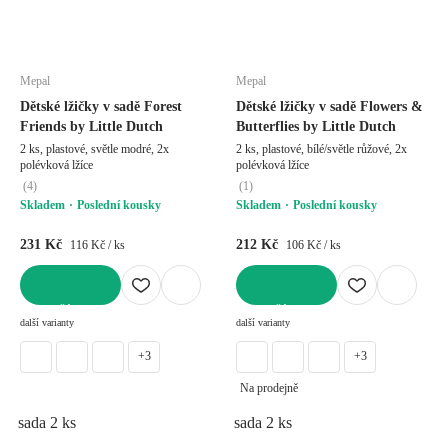
Mepal
Mepal
Dětské lžičky v sadě Forest
Dětské lžičky v sadě Flowers &
Friends by Little Dutch
Butterflies by Little Dutch
2 ks, plastové, světle modré, 2x
2 ks, plastové, bílé/světle růžové, 2x
polévková lžíce
polévková lžíce
(
4
)
(
1
)
Skladem
Poslední kousky
Skladem
Poslední kousky
231 Kč
212 Kč
116 Kč / ks
106 Kč / ks
DO KOŠÍKU
DO KOŠÍKU
další varianty
další varianty
+3
+3
Na prodejně
sada 2 ks
sada 2 ks