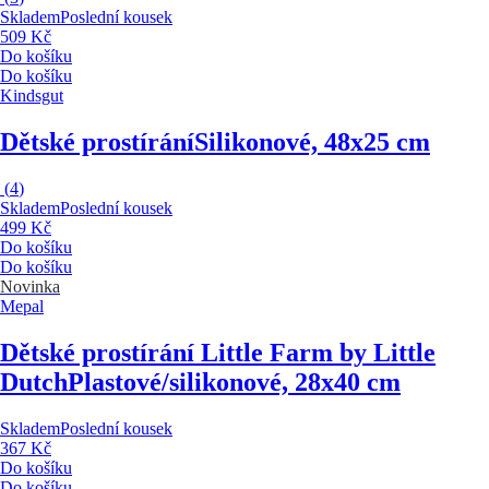
Skladem
Poslední kousek
509 Kč
Do košíku
Do košíku
Kindsgut
Dětské prostírání
Silikonové, 48x25 cm
(
4
)
Skladem
Poslední kousek
499 Kč
Do košíku
Do košíku
Novinka
Mepal
Dětské prostírání Little Farm by Little
Dutch
Plastové/silikonové, 28x40 cm
Skladem
Poslední kousek
367 Kč
Do košíku
Do košíku