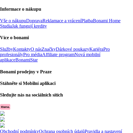
Informace o nákupu
Vše o nákupu
Doprava
Reklamace a vrácení
Platba
Bonami Home
Studia
Jak fungují kredity
Více o bonami
Služby
Kontakty
O nás
Značky
Dárkové poukazy
Kariéra
Pro
profesionály
Pro média
Affiliate program
Nová mobilní
aplikace
BonamiStar
Bonami prodejny v Praze
Stáhněte si Mobilní aplikaci
Sledujte nás na sociálních sítích
Obchodní podmínky
Ochrana osobních údajů
Pravidla a nastavení