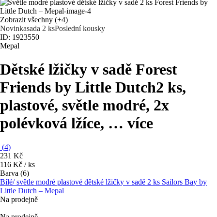
Zobrazit všechny
(+4)
Novinka
sada 2 ks
Poslední kousky
ID: 1923550
Mepal
Dětské lžičky v sadě Forest
Friends by Little Dutch
2 ks,
plastové, světle modré, 2x
polévková lžíce
, …
více
(
4
)
231 Kč
116 Kč / ks
Barva (6)
Bílé/ světle modré plastové dětské lžičky v sadě 2 ks Sailors Bay by
Little Dutch – Mepal
Na prodejně
Na prodejně