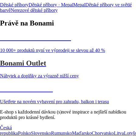
Dětské příbory
Dětské příbory · Mepal
Mepal
Dětské příbory ve světlé
barvě
Nerezové dětské příbory
Právě na Bonami
Summer Sale až -40 %
10 000+ produktů nyní ve výprodeji se slevou až 40 %
Bonami Outlet
Nábytek a doplňky za výrazně nižší ceny
Zahrada ve slevě
Ušetřete na novém vybavení pro zahradu, balkon i terasu
E-shop s každodenní dávkou (s)nové inspirace a nejširší nabídkou
produktů pro krásné bydlení.
Česká
republika
Polsko
Slovensko
Rumunsko
Maďarsko
Chorvatsko
Litva
Lotyš