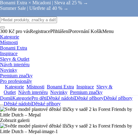
Bonami Extra × Micadoni |
Sleva až 25 % →
Summer Sale |
Ušetřete až 40 % →
300 Kč pro vás
Registrace
Přihlášení
Porovnání
Košík
Menu
Kategorie
Místnosti
Bonami Extra
Inspirace
Slevy & Outlet
Návrh interiéru
Novinky
Premium značky
Pro profesionály
Kategorie
Místnosti
Bonami Extra
Inspirace
Slevy &
Outlet
Návrh interiéru
Novinky
Premium značky
Domů
Kategorie
Pro děti
Dětské nádobí
Dětské příbory
Dětské příbory
...
Dětské nádobí
Dětské příbory
Zobrazit galerii