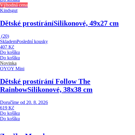
Výhodná cena
Kindsgut
Dětské prostírání
Silikonové, 49x27 cm
(
20
)
Skladem
Poslední kousky
407 Kč
Do košíku
Do košíku
Novinka
OYOY Mini
Dětské prostírání Follow The
Rainbow
Silikonové, 38x38 cm
Doručíme od 20. 8. 2026
619 Kč
Do košíku
Do košíku