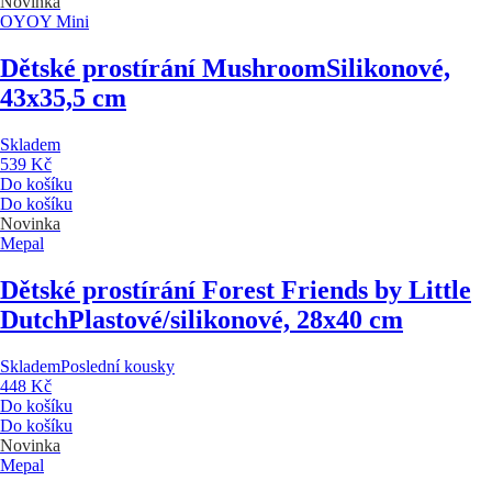
Novinka
OYOY Mini
Dětské prostírání Mushroom
Silikonové,
43x35,5 cm
Skladem
539 Kč
Do košíku
Do košíku
Novinka
Mepal
Dětské prostírání Forest Friends by Little
Dutch
Plastové/silikonové, 28x40 cm
Skladem
Poslední kousky
448 Kč
Do košíku
Do košíku
Novinka
Mepal