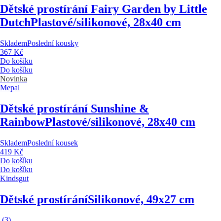
Dětské prostírání Fairy Garden by Little
Dutch
Plastové/silikonové, 28x40 cm
Skladem
Poslední kousky
367 Kč
Do košíku
Do košíku
Novinka
Mepal
Dětské prostírání Sunshine &
Rainbow
Plastové/silikonové, 28x40 cm
Skladem
Poslední kousek
419 Kč
Do košíku
Do košíku
Kindsgut
Dětské prostírání
Silikonové, 49x27 cm
(
3
)