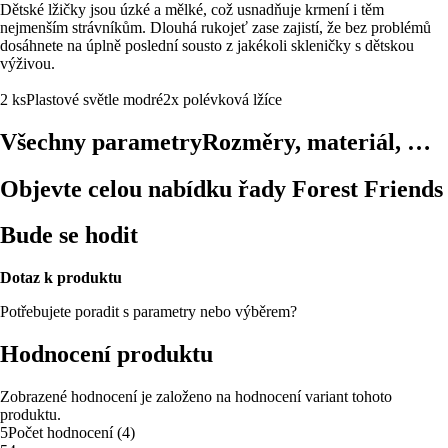
Dětské lžičky jsou úzké a mělké, což usnadňuje krmení i těm
nejmenším strávníkům. Dlouhá rukojeť zase zajistí, že bez problémů
dosáhnete na úplně poslední sousto z jakékoli skleničky s dětskou
výživou.
2 ks
Plastové
světle modré
2x polévková lžíce
Všechny parametry
Rozměry, materiál, …
Objevte celou nabídku řady Forest Friends
Bude se hodit
Dotaz k produktu
Potřebujete poradit s parametry nebo výběrem?
Hodnocení produktu
Zobrazené hodnocení je založeno na hodnocení variant tohoto
produktu.
5
Počet hodnocení
(
4
)