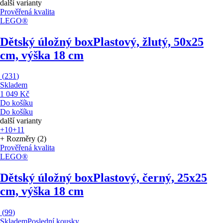
další varianty
Prověřená kvalita
LEGO®
Dětský úložný box
Plastový, žlutý, 50x25
cm, výška 18 cm
(
231
)
Skladem
1 049 Kč
Do košíku
Do košíku
další varianty
+10
+11
+ Rozměry (2)
Prověřená kvalita
LEGO®
Dětský úložný box
Plastový, černý, 25x25
cm, výška 18 cm
(
99
)
Skladem
Poslední kousky