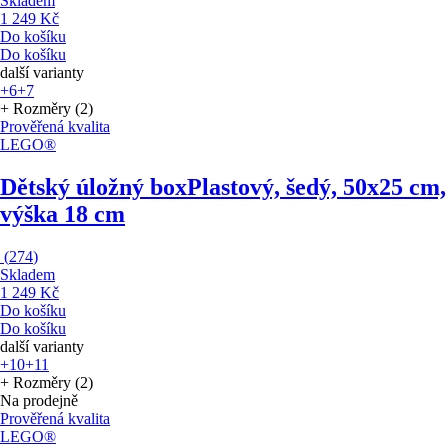
Skladem
1 249 Kč
Do košíku
Do košíku
další varianty
+6
+7
+ Rozměry (2)
Prověřená kvalita
LEGO®
Dětský úložný box
Plastový, šedý, 50x25 cm,
výška 18 cm
(
274
)
Skladem
1 249 Kč
Do košíku
Do košíku
další varianty
+10
+11
+ Rozměry (2)
Na prodejně
Prověřená kvalita
LEGO®