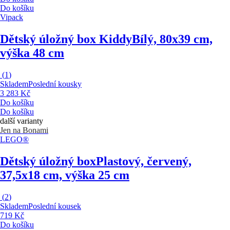
Do košíku
Vipack
Dětský úložný box Kiddy
Bílý, 80x39 cm,
výška 48 cm
(
1
)
Skladem
Poslední kousky
3 283 Kč
Do košíku
Do košíku
další varianty
Jen na Bonami
LEGO®
Dětský úložný box
Plastový, červený,
37,5x18 cm, výška 25 cm
(
2
)
Skladem
Poslední kousek
719 Kč
Do košíku