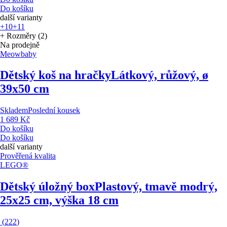
Do košíku
další varianty
+10
+11
+ Rozměry (2)
Na prodejně
Meowbaby
Dětský koš na hračky
Látkový, růžový, ø
39x50 cm
Skladem
Poslední kousek
1 689 Kč
Do košíku
Do košíku
další varianty
Prověřená kvalita
LEGO®
Dětský úložný box
Plastový, tmavě modrý,
25x25 cm, výška 18 cm
(
222
)