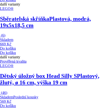
další varianty
LEGO®
Sběratelská skříňka
Plastová, modrá,
19x5x18,5 cm
(
6
)
Skladem
669 Kč
Do košíku
Do košíku
další varianty
Prověřená kvalita
LEGO®
Dětský úložný box Head Silly S
Plastový,
žlutý, ø 16 cm, výška 19 cm
(
46
)
Skladem
Poslední kousky
569 Kč
Do košíku