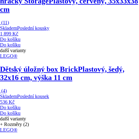
hračky Storage
Plastový, červený, 35x33x38
cm
(
11
)
Skladem
Poslední kousky
1 899 Kč
Do košíku
Do košíku
další varianty
LEGO®
Dětský úložný box Brick
Plastový, šedý,
32x16 cm, výška 11 cm
(
4
)
Skladem
Poslední kousek
536 Kč
Do košíku
Do košíku
další varianty
+ Rozměry (2)
LEGO®