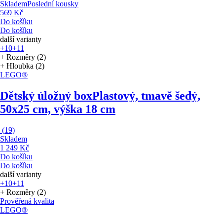
Skladem
Poslední kousky
569 Kč
Do košíku
Do košíku
další varianty
+10
+11
+ Rozměry (2)
+ Hloubka (2)
LEGO®
Dětský úložný box
Plastový, tmavě šedý,
50x25 cm, výška 18 cm
(
19
)
Skladem
1 249 Kč
Do košíku
Do košíku
další varianty
+10
+11
+ Rozměry (2)
Prověřená kvalita
LEGO®