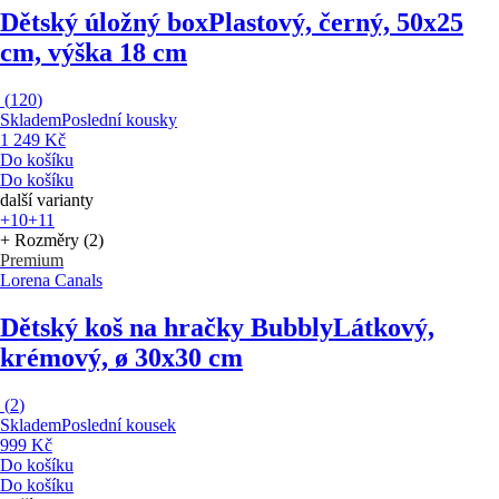
Dětský úložný box
Plastový, černý, 50x25
cm, výška 18 cm
(
120
)
Skladem
Poslední kousky
1 249 Kč
Do košíku
Do košíku
další varianty
+10
+11
+ Rozměry (2)
Premium
Lorena Canals
Dětský koš na hračky Bubbly
Látkový,
krémový, ø 30x30 cm
(
2
)
Skladem
Poslední kousek
999 Kč
Do košíku
Do košíku