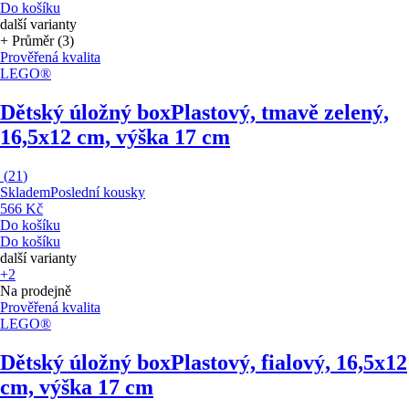
Do košíku
další varianty
+ Průměr (3)
Prověřená kvalita
LEGO®
Dětský úložný box
Plastový, tmavě zelený,
16,5x12 cm, výška 17 cm
(
21
)
Skladem
Poslední kousky
566 Kč
Do košíku
Do košíku
další varianty
+2
Na prodejně
Prověřená kvalita
LEGO®
Dětský úložný box
Plastový, fialový, 16,5x12
cm, výška 17 cm