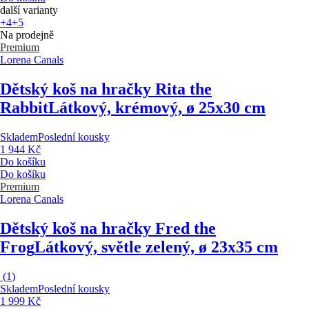
další varianty
+4
+5
Na prodejně
Premium
Lorena Canals
Dětský koš na hračky Rita the
Rabbit
Látkový, krémový, ø 25x30 cm
Skladem
Poslední kousky
1 944 Kč
Do košíku
Do košíku
Premium
Lorena Canals
Dětský koš na hračky Fred the
Frog
Látkový, světle zelený, ø 23x35 cm
(
1
)
Skladem
Poslední kousky
1 999 Kč