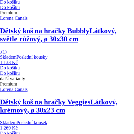
Do košíku
Do košíku
Premium
Lorena Canals
Dětský koš na hračky Bubbly
Látkový,
světle růžový, ø 30x30 cm
(
1
)
Skladem
Poslední kousky
1 133 Kč
Do košíku
Do košíku
další varianty
Premium
Lorena Canals
Dětský koš na hračky Veggies
Látkový,
krémový, ø 30x23 cm
Skladem
Poslední kousek
1 269 Kč
Do košíku