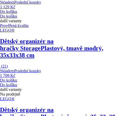
Skladem
Poslední kousky
1 129 Kč
Do košíku
Do košíku
další varianty
Prověřená kvalita
LEGO®
Dětský organizér na
hračky Storage
Plastový, tmavě modrý,
35x33x38 cm
(
21
)
Skladem
Poslední kousky
1 709 Kč
Do košíku
Do košíku
další varianty
Na prodejně
LEGO®
Dětský organizér na