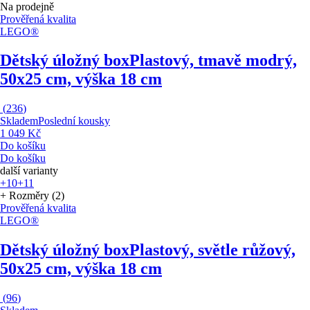
Na prodejně
Prověřená kvalita
LEGO®
Dětský úložný box
Plastový, tmavě modrý,
50x25 cm, výška 18 cm
(
236
)
Skladem
Poslední kousky
1 049 Kč
Do košíku
Do košíku
další varianty
+10
+11
+ Rozměry (2)
Prověřená kvalita
LEGO®
Dětský úložný box
Plastový, světle růžový,
50x25 cm, výška 18 cm
(
96
)