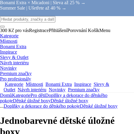
Bonami Extra × Micadoni |
Sleva až 25 % →
Summer Sale |
Ušetřete až 40 % →
300 Kč pro vás
Registrace
Přihlášení
Porovnání
Košík
Menu
Kategorie
Místnosti
Bonami Extra
Inspirace
Slevy & Outlet
Návrh interiéru
Novinky
Premium značky
Pro profesionály
Kategorie
Místnosti
Bonami Extra
Inspirace
Slevy &
Outlet
Návrh interiéru
Novinky
Premium značky
Domů
Kategorie
Pro děti
Doplňky a dekorace do dětského
pokoje
Dětské úložné boxy
Dětské úložné boxy
...
Doplňky a dekorace do dětského pokoje
Dětské úložné boxy
Jednobarevné dětské úložné
boxy