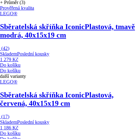
+ Průměr (3)
Prověřená kvalita
LEGO®
Sběratelská skříňka Iconic
Plastová, tmavě
modrá, 40x15x19 cm
(
42
)
Skladem
Poslední kousky
1 279 Kč
Do košíku
Do košíku
další varianty
LEGO®
Sběratelská skříňka Iconic
Plastová,
červená, 40x15x19 cm
(
17
)
Skladem
Poslední kousky
1 186 Kč
Do košíku
Do košíku