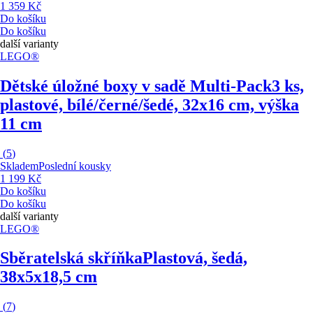
1 359 Kč
Do košíku
Do košíku
další varianty
LEGO®
Dětské úložné boxy v sadě Multi-Pack
3 ks,
plastové, bílé/černé/šedé, 32x16 cm, výška
11 cm
(
5
)
Skladem
Poslední kousky
1 199 Kč
Do košíku
Do košíku
další varianty
LEGO®
Sběratelská skříňka
Plastová, šedá,
38x5x18,5 cm
(
7
)