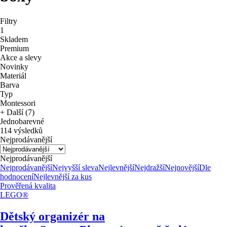
Filtry
1
Skladem
Premium
Akce a slevy
Novinky
Materiál
Barva
Typ
Montessori
+ Další (7)
Jednobarevné
114 výsledků
Nejprodávanější
Nejprodávanější
Nejprodávanější
Nejvyšší sleva
Nejlevnější
Nejdražší
Nejnovější
Dle
hodnocení
Nejlevnější za kus
Prověřená kvalita
LEGO®
Dětský organizér na