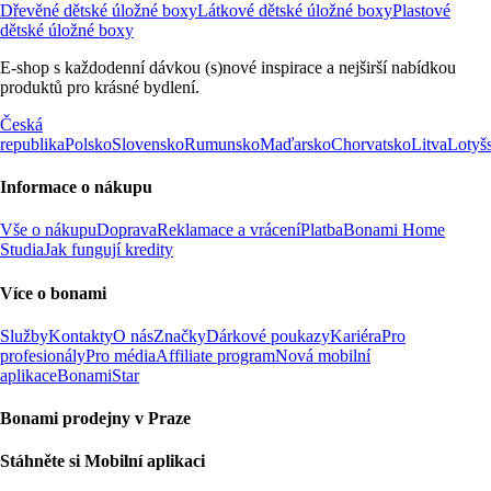
Dřevěné dětské úložné boxy
Látkové dětské úložné boxy
Plastové
dětské úložné boxy
E-shop s každodenní dávkou (s)nové inspirace a nejširší nabídkou
produktů pro krásné bydlení.
Česká
republika
Polsko
Slovensko
Rumunsko
Maďarsko
Chorvatsko
Litva
Lotyš
Informace o nákupu
Vše o nákupu
Doprava
Reklamace a vrácení
Platba
Bonami Home
Studia
Jak fungují kredity
Více o bonami
Služby
Kontakty
O nás
Značky
Dárkové poukazy
Kariéra
Pro
profesionály
Pro média
Affiliate program
Nová mobilní
aplikace
BonamiStar
Bonami prodejny v Praze
Stáhněte si Mobilní aplikaci