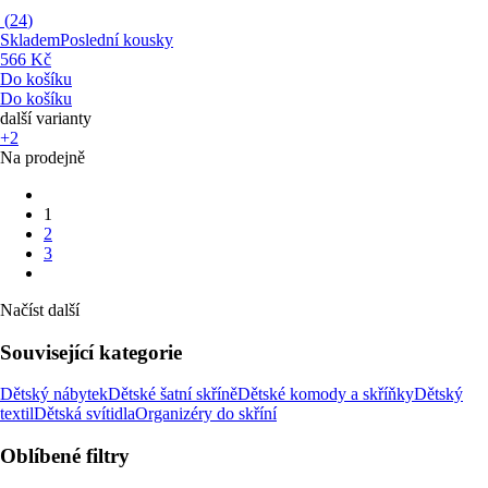
(
24
)
Skladem
Poslední kousky
566 Kč
Do košíku
Do košíku
další varianty
+2
Na prodejně
1
2
3
Načíst další
Související kategorie
Dětský nábytek
Dětské šatní skříně
Dětské komody a skříňky
Dětský
textil
Dětská svítidla
Organizéry do skříní
Oblíbené filtry