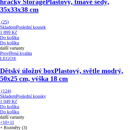
hračky Storage
Plastový, tmavě šedý,
35x33x38 cm
(
25
)
Skladem
Poslední kousek
1 899 Kč
Do košíku
Do košíku
další varianty
Prověřená kvalita
LEGO®
Dětský úložný box
Plastový, světle modrý,
50x25 cm, výška 18 cm
(
124
)
Skladem
Poslední kousky
1 049 Kč
Do košíku
Do košíku
další varianty
+10
+11
+ Rozměry (3)