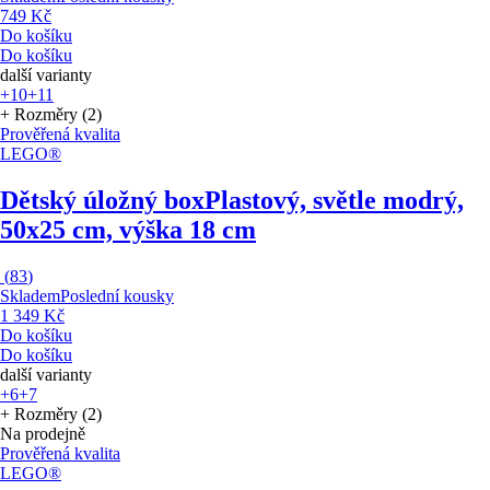
749 Kč
Do košíku
Do košíku
další varianty
+10
+11
+ Rozměry (2)
Prověřená kvalita
LEGO®
Dětský úložný box
Plastový, světle modrý,
50x25 cm, výška 18 cm
(
83
)
Skladem
Poslední kousky
1 349 Kč
Do košíku
Do košíku
další varianty
+6
+7
+ Rozměry (2)
Na prodejně
Prověřená kvalita
LEGO®