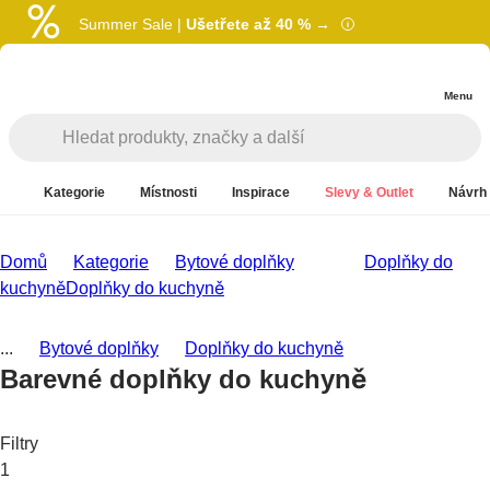
Summer Sale |
Ušetřete až 40 % →
Menu
Kategorie
Místnosti
Inspirace
Slevy & Outlet
Návrh 
Domů
Kategorie
Bytové doplňky
Doplňky do
kuchyně
Doplňky do kuchyně
...
Bytové doplňky
Doplňky do kuchyně
Barevné doplňky do kuchyně
Filtry
1