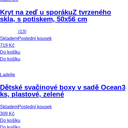
Kryt na zeď u sporáku
Z tvrzeného
skla, s potiskem, 50x56 cm
(
13
)
Skladem
Poslední kousek
719 Kč
Do košíku
Do košíku
Ladelle
Dětské svačinové boxy v sadě Ocean
3
ks, plastové, zelené
Skladem
Poslední kousek
309 Kč
Do košíku
Do košíku