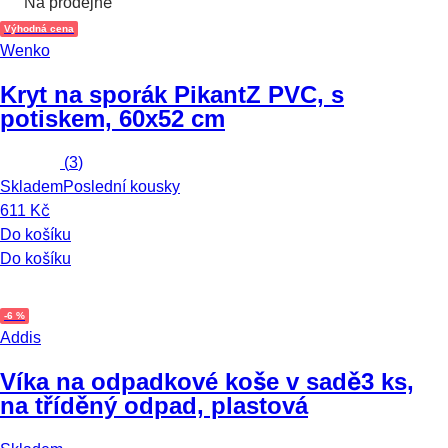
Na prodejně
Výhodná cena
Wenko
Kryt na sporák Pikant
Z PVC, s
potiskem, 60x52 cm
(
3
)
Skladem
Poslední kousky
611 Kč
Do košíku
Do košíku
-6 %
Addis
Víka na odpadkové koše v sadě
3 ks,
na tříděný odpad, plastová