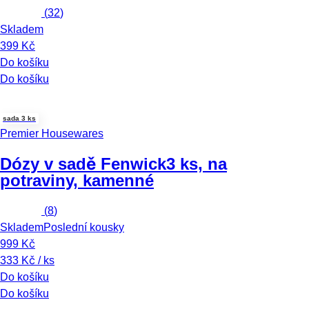
(
32
)
Skladem
399 Kč
Do košíku
Do košíku
sada 3 ks
Premier Housewares
Dózy v sadě Fenwick
3 ks, na
potraviny, kamenné
(
8
)
Skladem
Poslední kousky
999 Kč
333 Kč / ks
Do košíku
Do košíku