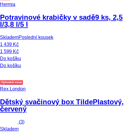
Hermia
Potravinové krabičky v sadě
9 ks, 2,5
l/3,8 l/5 l
Skladem
Poslední kousek
1 439 Kč
1 599 Kč
Do košíku
Do košíku
Výhodná cena
Rex London
Dětský svačinový box Tilde
Plastový,
červený
(
3
)
Skladem