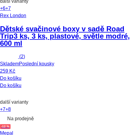
další varianty
+6
+7
Rex London
Dětské svačinové boxy v sadě Road
Trip
3 ks, 3 ks, plastové, světle modré,
600 ml
(
2
)
Skladem
Poslední kousky
259 Kč
Do košíku
Do košíku
další varianty
+7
+8
Na prodejně
-12 %
Mepal