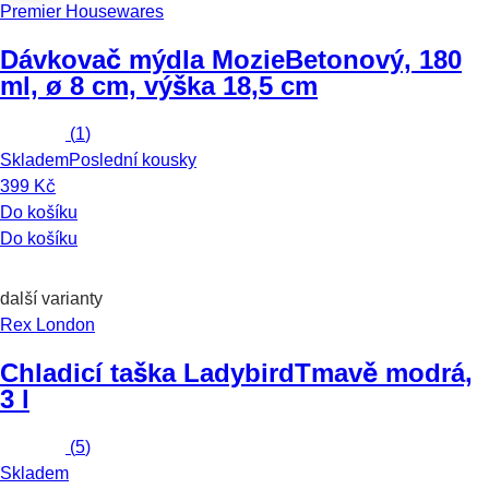
Premier Housewares
Dávkovač mýdla Mozie
Betonový, 180
ml, ø 8 cm, výška 18,5 cm
(
1
)
Skladem
Poslední kousky
399 Kč
Do košíku
Do košíku
další varianty
Rex London
Chladicí taška Ladybird
Tmavě modrá,
3 l
(
5
)
Skladem