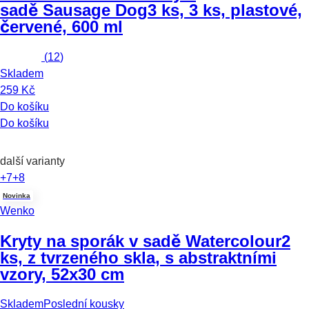
sadě Sausage Dog
3 ks, 3 ks, plastové,
červené, 600 ml
(
12
)
Skladem
259 Kč
Do košíku
Do košíku
další varianty
+7
+8
Novinka
Wenko
Kryty na sporák v sadě Watercolour
2
ks, z tvrzeného skla, s abstraktními
vzory, 52x30 cm
Skladem
Poslední kousky