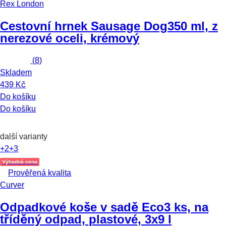
Rex London
Cestovní hrnek Sausage Dog
350 ml, z
nerezové oceli, krémový
(
8
)
Skladem
439 Kč
Do košíku
Do košíku
další varianty
+2
+3
Výhodná cena
Prověřená kvalita
Curver
Odpadkové koše v sadě Eco
3 ks, na
tříděný odpad, plastové, 3x9 l