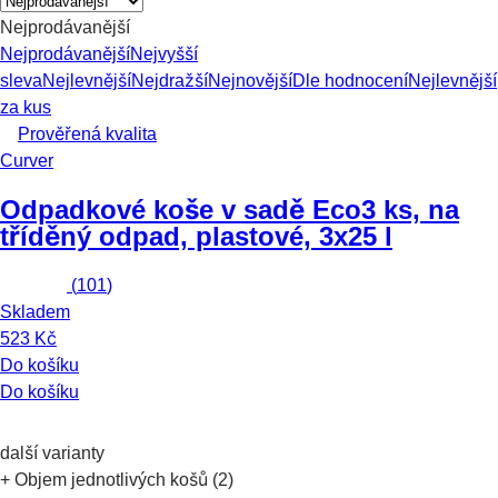
Nejprodávanější
Nejprodávanější
Nejvyšší
sleva
Nejlevnější
Nejdražší
Nejnovější
Dle hodnocení
Nejlevnější
za kus
Prověřená kvalita
Curver
Odpadkové koše v sadě Eco
3 ks, na
tříděný odpad, plastové, 3x25 l
(
101
)
Skladem
523 Kč
Do košíku
Do košíku
další varianty
+ Objem jednotlivých košů (2)