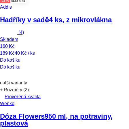
-15 %
sada 4 ks
Addis
Hadříky v sadě
4 ks, z mikrovlákna
(
4
)
Skladem
160 Kč
189 Kč
40 Kč / ks
Do košíku
Do košíku
další varianty
+ Rozměry (2)
Prověřená kvalita
Wenko
Dóza Flowers
950 ml, na potraviny,
plastová