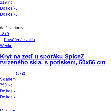
219 Kč
Do košíku
Do košíku
další varianty
+8
+9
Prověřená kvalita
Wenko
Kryt na zeď u sporáku Spice
Z
tvrzeného skla, s potiskem, 50x56 cm
(
372
)
Skladem
750 Kč
Do košíku
Do košíku
Maximex