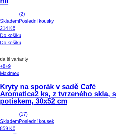
ml
(
2
)
Skladem
Poslední kousky
214 Kč
Do košíku
Do košíku
další varianty
+8
+9
Maximex
Kryty na sporák v sadě Café
Aromatica
2 ks, z tvrzeného skla, s
potiskem, 30x52 cm
(
17
)
Skladem
Poslední kousek
859 Kč