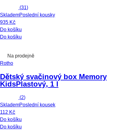
(
31
)
Skladem
Poslední kousky
935 Kč
Do košíku
Do košíku
Na prodejně
Rotho
Dětský svačinový box Memory
Kids
Plastový, 1 l
(
2
)
Skladem
Poslední kousek
112 Kč
Do košíku
Do košíku