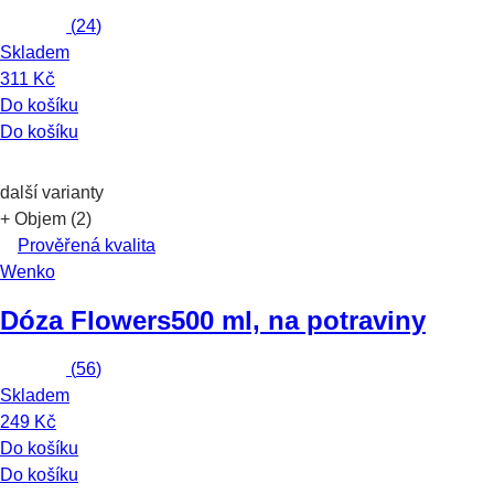
(
24
)
Skladem
311 Kč
Do košíku
Do košíku
další varianty
+ Objem (2)
Prověřená kvalita
Wenko
Dóza Flowers
500 ml, na potraviny
(
56
)
Skladem
249 Kč
Do košíku
Do košíku