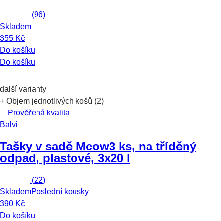
(
96
)
Skladem
355 Kč
Do košíku
Do košíku
další varianty
+ Objem jednotlivých košů (2)
Prověřená kvalita
Balvi
Tašky v sadě Meow
3 ks, na tříděný
odpad, plastové, 3x20 l
(
22
)
Skladem
Poslední kousky
390 Kč
Do košíku