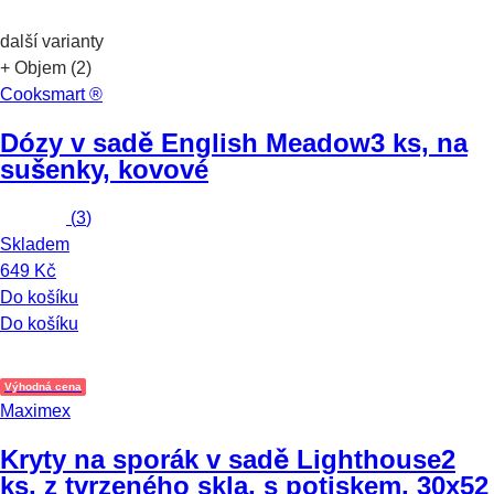
další varianty
+ Objem (2)
Cooksmart ®
Dózy v sadě English Meadow
3 ks, na
sušenky, kovové
(
3
)
Skladem
649 Kč
Do košíku
Do košíku
Výhodná cena
Maximex
Kryty na sporák v sadě Lighthouse
2
ks, z tvrzeného skla, s potiskem, 30x52