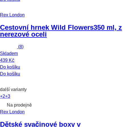
Rex London
Cestovní hrnek Wild Flowers
350 ml, z
nerezové oceli
(
8
)
Skladem
439 Kč
Do košíku
Do košíku
další varianty
+2
+3
Na prodejně
Rex London
Dětské svačinové boxy v