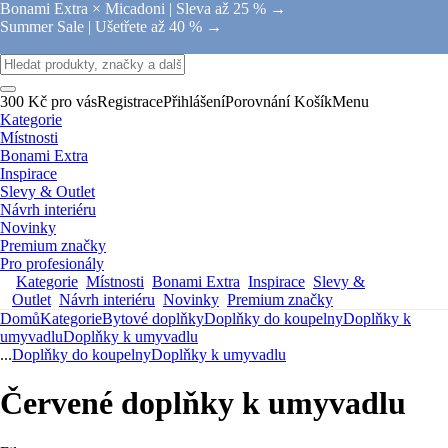
Bonami Extra × Micadoni |
Sleva až 25 % →
Summer Sale |
Ušetřete až 40 % →
300 Kč pro vás
Registrace
Přihlášení
Porovnání
Košík
Menu
Kategorie
Místnosti
Bonami Extra
Inspirace
Slevy & Outlet
Návrh interiéru
Novinky
Premium značky
Pro profesionály
Kategorie
Místnosti
Bonami Extra
Inspirace
Slevy &
Outlet
Návrh interiéru
Novinky
Premium značky
Domů
Kategorie
Bytové doplňky
Doplňky do koupelny
Doplňky k
umyvadlu
Doplňky k umyvadlu
...
Doplňky do koupelny
Doplňky k umyvadlu
Červené doplňky k umyvadlu