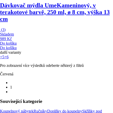
Dávkovač mýdla Ume
Kameninový, v
terakotové barvě, 250 ml, ø 8 cm, výška 13
cm
(
3
)
Skladem
989 Kč
Do košíku
Do košíku
další varianty
+5
+6
Pro zobrazení více výsledků odeberte některý z filtrů
Červená
1
Související kategorie
Koupelnový nábytek
Ručníky
Doplňky do koupelny
Skříňky pod