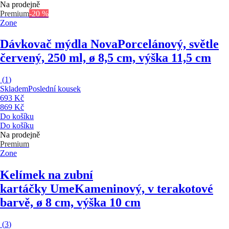
Na prodejně
Premium
-20 %
Zone
Dávkovač mýdla Nova
Porcelánový, světle
červený, 250 ml, ø 8,5 cm, výška 11,5 cm
(
1
)
Skladem
Poslední kousek
693 Kč
869 Kč
Do košíku
Do košíku
Na prodejně
Premium
Zone
Kelímek na zubní
kartáčky Ume
Kameninový, v terakotové
barvě, ø 8 cm, výška 10 cm
(
3
)