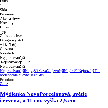
Filtry
1
Skladem
Premium
Akce a slevy
Novinky
Barva
Typ
Způsob uchycení
Designový styl
+ Další (6)
Červená
6 výsledků
Nejprodávanější
Nejprodávanější
Nejprodávanější
Nejvyšší sleva
Nejlevnější
Nejdražší
Nejnovější
Dle
hodnocení
Nejlevnější za kus
Premium
Zone
Mýdlenka Nova
Porcelánová, světle
červená, ø 11 cm, výška 2,5 cm