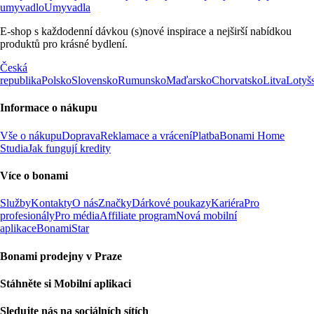
umyvadlo
Umyvadla
E-shop s každodenní dávkou (s)nové inspirace a nejširší nabídkou
produktů pro krásné bydlení.
Česká
republika
Polsko
Slovensko
Rumunsko
Maďarsko
Chorvatsko
Litva
Lotyš
Informace o nákupu
Vše o nákupu
Doprava
Reklamace a vrácení
Platba
Bonami Home
Studia
Jak fungují kredity
Více o bonami
Služby
Kontakty
O nás
Značky
Dárkové poukazy
Kariéra
Pro
profesionály
Pro média
Affiliate program
Nová mobilní
aplikace
BonamiStar
Bonami prodejny v Praze
Stáhněte si Mobilní aplikaci
Sledujte nás na sociálních sítích