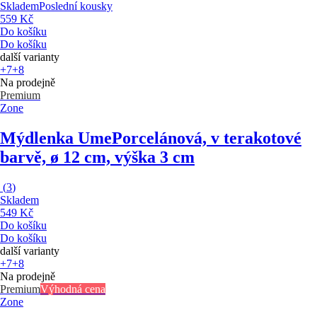
Skladem
Poslední kousky
559 Kč
Do košíku
Do košíku
další varianty
+7
+8
Na prodejně
Premium
Zone
Mýdlenka Ume
Porcelánová, v terakotové
barvě, ø 12 cm, výška 3 cm
(
3
)
Skladem
549 Kč
Do košíku
Do košíku
další varianty
+7
+8
Na prodejně
Premium
Výhodná cena
Zone