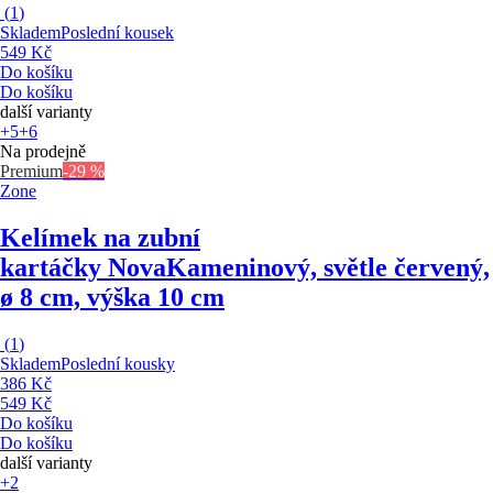
(
1
)
Skladem
Poslední kousek
549 Kč
Do košíku
Do košíku
další varianty
+5
+6
Na prodejně
Premium
-29 %
Zone
Kelímek na zubní
kartáčky Nova
Kameninový, světle červený,
ø 8 cm, výška 10 cm
(
1
)
Skladem
Poslední kousky
386 Kč
549 Kč
Do košíku
Do košíku
další varianty
+2