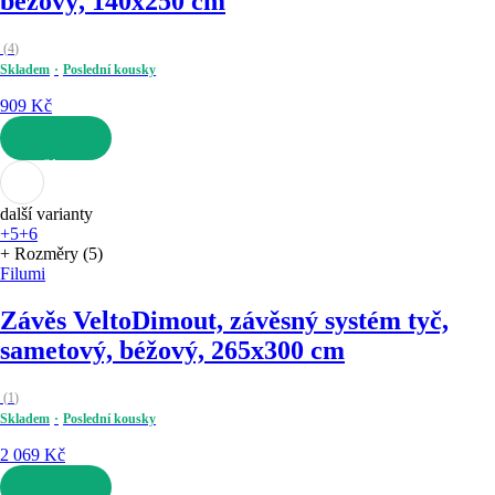
béžový, 140x250 cm
(
4
)
Skladem
Poslední kousky
909 Kč
DO KOŠÍKU
další varianty
+5
+6
+ Rozměry (5)
Filumi
Závěs Velto
Dimout, závěsný systém tyč,
sametový, béžový, 265x300 cm
(
1
)
Skladem
Poslední kousky
2 069 Kč