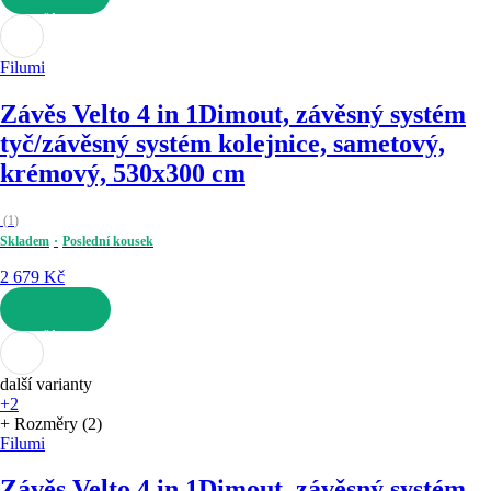
DO KOŠÍKU
Filumi
Závěs Velto 4 in 1
Dimout, závěsný systém
tyč/závěsný systém kolejnice, sametový,
krémový, 530x300 cm
(
1
)
Skladem
Poslední kousek
2 679 Kč
DO KOŠÍKU
další varianty
+2
+ Rozměry (2)
Filumi
Závěs Velto 4 in 1
Dimout, závěsný systém