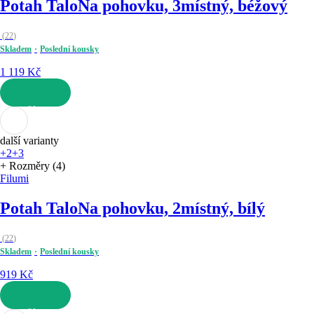
Potah Talo
Na pohovku, 3místný, béžový
(
22
)
Skladem
Poslední kousky
1 119 Kč
DO KOŠÍKU
další varianty
+2
+3
+ Rozměry (4)
Filumi
Potah Talo
Na pohovku, 2místný, bílý
(
22
)
Skladem
Poslední kousky
919 Kč