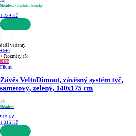
Skladem
Poslední kousky
1 229 Kč
DO KOŠÍKU
další varianty
+6
+7
+ Rozměry (5)
-9 %
Filumi
Závěs Velto
Dimout, závěsný systém tyč,
sametový, zelený, 140x175 cm
(
3
)
Skladem
919 Kč
1 016 Kč