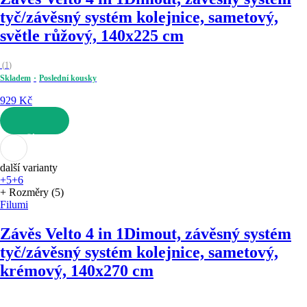
tyč/závěsný systém kolejnice, sametový,
světle růžový, 140x225 cm
(
1
)
Skladem
Poslední kousky
929 Kč
DO KOŠÍKU
další varianty
+5
+6
+ Rozměry (5)
Filumi
Závěs Velto 4 in 1
Dimout, závěsný systém
tyč/závěsný systém kolejnice, sametový,
krémový, 140x270 cm