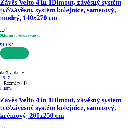
Závěs Velto 4 in 1
Dimout, závěsný systém
tyč/závěsný systém kolejnice, sametový,
modrý, 140x270 cm
(
2
)
Skladem
Poslední kousky
919 Kč
DO KOŠÍKU
další varianty
+6
+7
+ Rozměry (4)
Filumi
Závěs Velto 4 in 1
Dimout, závěsný systém
tyč/závěsný systém kolejnice, sametový,
krémový, 200x250 cm
(
3
)