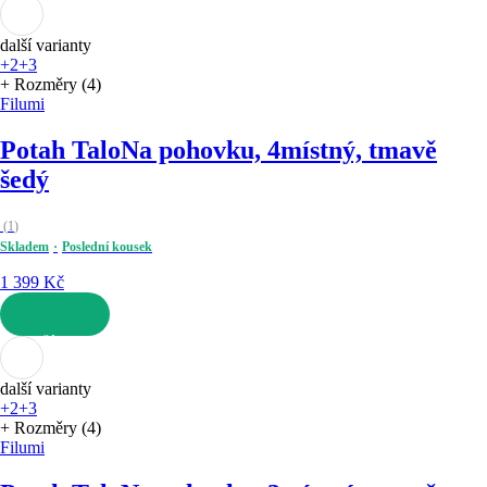
DO KOŠÍKU
další varianty
+2
+3
+ Rozměry (4)
Filumi
Potah Talo
Na pohovku, 4místný, tmavě
šedý
(
1
)
Skladem
Poslední kousek
1 399 Kč
DO KOŠÍKU
další varianty
+2
+3
+ Rozměry (4)
Filumi