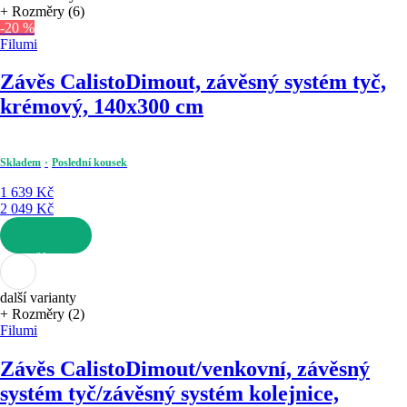
+ Rozměry (6)
-20 %
Filumi
Závěs Calisto
Dimout, závěsný systém tyč,
krémový, 140x300 cm
Skladem
Poslední kousek
1 639 Kč
2 049 Kč
DO KOŠÍKU
další varianty
+ Rozměry (2)
Filumi
Závěs Calisto
Dimout/venkovní, závěsný
systém tyč/závěsný systém kolejnice,