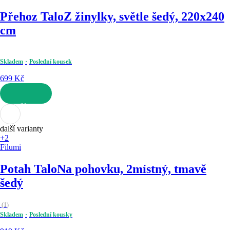
Přehoz Talo
Z žinylky, světle šedý, 220x240
cm
Skladem
Poslední kousek
699 Kč
DO KOŠÍKU
další varianty
+2
Filumi
Potah Talo
Na pohovku, 2místný, tmavě
šedý
(
1
)
Skladem
Poslední kousky