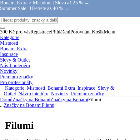
Bonami Extra × Micadoni |
Sleva až 25 % →
Summer Sale |
Ušetřete až 40 % →
300 Kč pro vás
Registrace
Přihlášení
Porovnání
Košík
Menu
Kategorie
Místnosti
Bonami Extra
Inspirace
Slevy & Outlet
Návrh interiéru
Novinky
Premium značky
Pro profesionály
Kategorie
Místnosti
Bonami Extra
Inspirace
Slevy &
Outlet
Návrh interiéru
Novinky
Premium značky
Domů
Značky na Bonami
Značky na Bonami
Filumi
...
Značky na Bonami
Filumi
Filumi