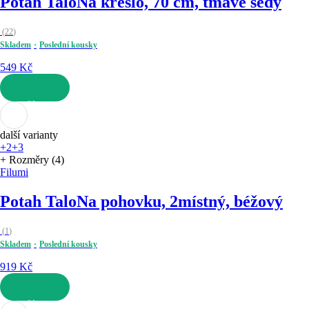
Potah Talo
Na křeslo, 70 cm, tmavě šedý
(
22
)
Skladem
Poslední kousky
549 Kč
DO KOŠÍKU
další varianty
+2
+3
+ Rozměry (4)
Filumi
Potah Talo
Na pohovku, 2místný, béžový
(
1
)
Skladem
Poslední kousky
919 Kč
DO KOŠÍKU