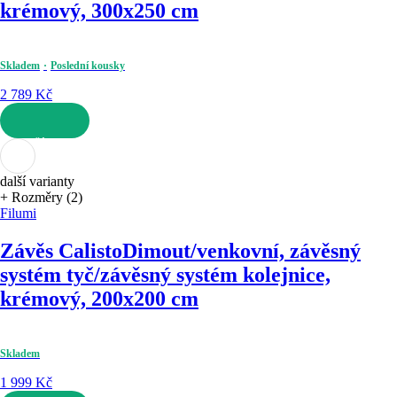
krémový, 300x250 cm
Skladem
Poslední kousky
2 789 Kč
DO KOŠÍKU
další varianty
+ Rozměry (2)
Filumi
Závěs Calisto
Dimout/venkovní, závěsný
systém tyč/závěsný systém kolejnice,
krémový, 200x200 cm
Skladem
1 999 Kč