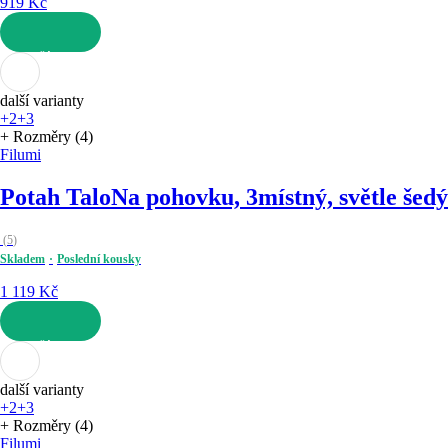
919 Kč
DO KOŠÍKU
další varianty
+2
+3
+ Rozměry (4)
Filumi
Potah Talo
Na pohovku, 3místný, světle šedý
(
5
)
Skladem
Poslední kousky
1 119 Kč
DO KOŠÍKU
další varianty
+2
+3
+ Rozměry (4)
Filumi