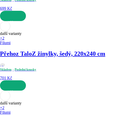
699 Kč
DO KOŠÍKU
další varianty
+2
Filumi
Přehoz Talo
Z žinylky, šedý, 220x240 cm
(
1
)
Skladem
Poslední kousky
701 Kč
DO KOŠÍKU
další varianty
+2
Filumi