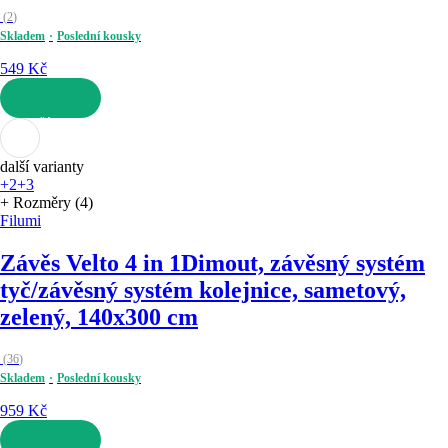
(
2
)
Skladem
Poslední kousky
549 Kč
DO KOŠÍKU
další varianty
+2
+3
+ Rozměry (4)
Filumi
Závěs Velto 4 in 1
Dimout, závěsný systém
tyč/závěsný systém kolejnice, sametový,
zelený, 140x300 cm
(
36
)
Skladem
Poslední kousky
959 Kč