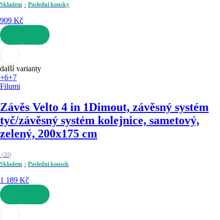
Skladem
Poslední kousky
909 Kč
DO KOŠÍKU
další varianty
+6
+7
Filumi
Závěs Velto 4 in 1
Dimout, závěsný systém
tyč/závěsný systém kolejnice, sametový,
zelený, 200x175 cm
(
20
)
Skladem
Poslední kousek
1 189 Kč
DO KOŠÍKU