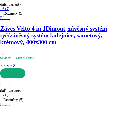
další varianty
+6
+7
+ Rozměry (5)
Filumi
Závěs Velto 4 in 1
Dimout, závěsný systém
tyč/závěsný systém kolejnice, sametový,
krémový, 400x300 cm
(
2
)
Skladem
Poslední kousek
2 219 Kč
DO KOŠÍKU
další varianty
+7
+8
+ Rozměry (5)
Filumi