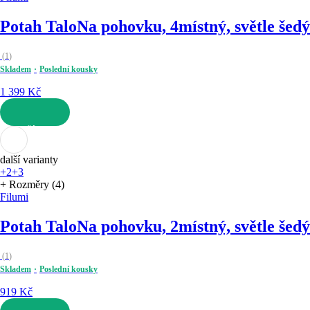
Potah Talo
Na pohovku, 4místný, světle šedý
(
1
)
Skladem
Poslední kousky
1 399 Kč
DO KOŠÍKU
další varianty
+2
+3
+ Rozměry (4)
Filumi
Potah Talo
Na pohovku, 2místný, světle šedý
(
1
)
Skladem
Poslední kousky
919 Kč