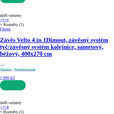
DO KOŠÍKU
další varianty
+5
+6
+ Rozměry (5)
Filumi
Závěs Velto 4 in 1
Dimout, závěsný systém
tyč/závěsný systém kolejnice, sametový,
béžový, 400x270 cm
(
1
)
Skladem
Poslední kousek
1 999 Kč
DO KOŠÍKU
další varianty
+7
+8
+ Rozměry (5)