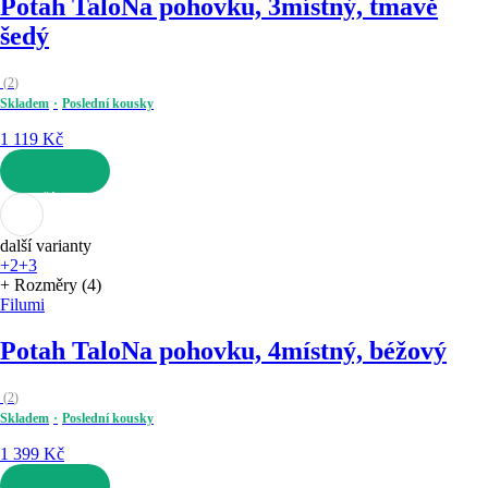
Potah Talo
Na pohovku, 3místný, tmavě
šedý
(
2
)
Skladem
Poslední kousky
1 119 Kč
DO KOŠÍKU
další varianty
+2
+3
+ Rozměry (4)
Filumi
Potah Talo
Na pohovku, 4místný, béžový
(
2
)
Skladem
Poslední kousky
1 399 Kč