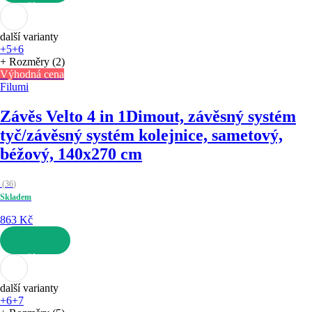
DO KOŠÍKU
další varianty
+5
+6
+ Rozměry (2)
Výhodná cena
Filumi
Závěs Velto 4 in 1
Dimout, závěsný systém
tyč/závěsný systém kolejnice, sametový,
béžový, 140x270 cm
(
36
)
Skladem
863 Kč
DO KOŠÍKU
další varianty
+6
+7