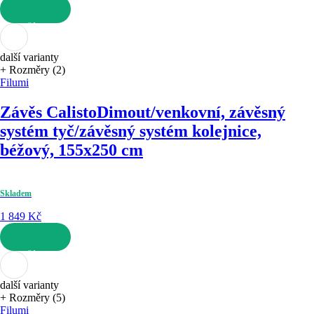
DO KOŠÍKU
další varianty
+ Rozměry (2)
Filumi
Závěs Calisto
Dimout/venkovní, závěsný
systém tyč/závěsný systém kolejnice,
béžový, 155x250 cm
Skladem
1 849 Kč
DO KOŠÍKU
další varianty
+ Rozměry (5)
Filumi