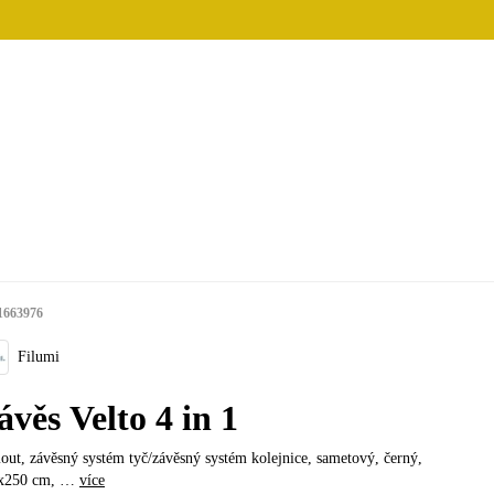
1663976
Filumi
ávěs Velto 4 in 1
ut, závěsný systém tyč/závěsný systém kolejnice, sametový, černý,
x250 cm
, …
více