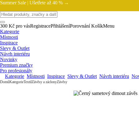
Summer Sale |
Ušetřete až 40 % →
300 Kč pro vás
Registrace
Přihlášení
Porovnání
Košík
Menu
Kategorie
Místnosti
Inspirace
Slevy & Outlet
Návrh interiéru
Novinky
Premium značky
Pro profesionály
Kategorie
Místnosti
Inspirace
Slevy & Outlet
Návrh interiéru
Nov
Domů
Kategorie
Textil
Závěsy a záclony
Závěsy