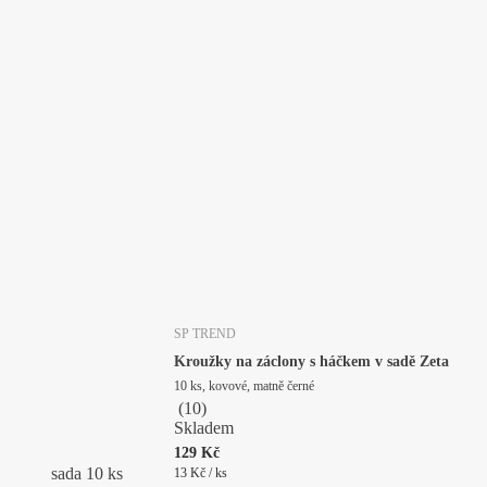
SP TREND
Kroužky na záclony s háčkem v sadě Zeta
10 ks, kovové, matně černé
(
10
)
Skladem
129 Kč
sada 10 ks
13 Kč / ks