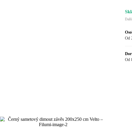
Skl
Dalš
Oso
Od 
Dor
Od 