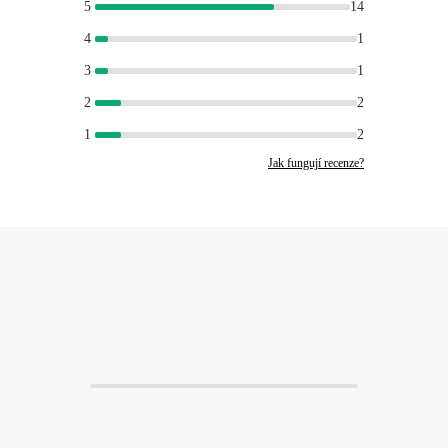
5
14
4
1
3
1
2
2
1
2
Jak fungují recenze?