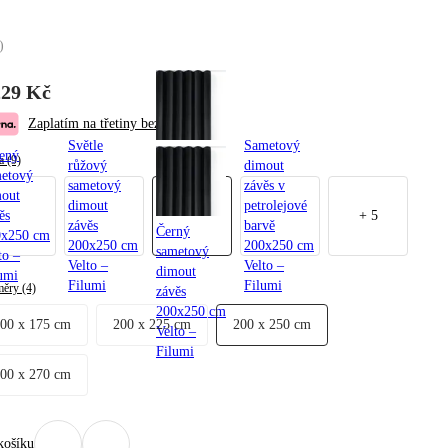
)
229 Kč
Zaplatím na třetiny bez navýšení
Světle
Sametový
ený
a (9)
růžový
dimout
etový
sametový
závěs v
out
dimout
petrolejové
ěs
+
5
závěs
barvě
Černý
0x250 cm
200x250 cm
200x250 cm
sametový
to –
Velto –
Velto –
dimout
umi
Filumi
Filumi
ěry (4)
závěs
200x250 cm
200 x 175 cm
200 x 225 cm
200 x 250 cm
Velto –
Filumi
200 x 270 cm
košíku