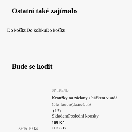
Ostatní také zajímalo
Do košíku
Do košíku
Do košíku
Bude se hodit
SP TREND
Kroužky na záclony s háčkem v sadě
10 ks, kovové/plastové, bílé
(
13
)
Skladem
Poslední kousky
109 Kč
sada 10 ks
11 Kč / ks