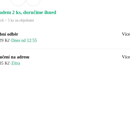
adem 2 ks, doručíme ihned
ích > 5 ks na objednání
bní odběr
Více
29 Kč
·
Dnes od 12:55
učení na adresu
Více
85 Kč
·
Zítra