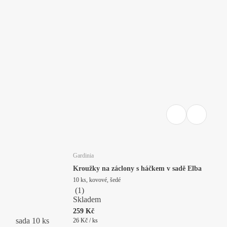
Gardinia
Kroužky na záclony s háčkem v sadě Elba
10 ks, kovové, šedé
(
1
)
Skladem
259 Kč
sada 10 ks
26 Kč / ks