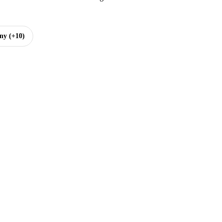
hny
(+10)