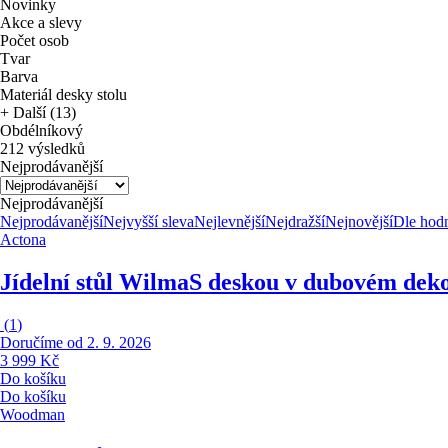
Novinky
Akce a slevy
Počet osob
Tvar
Barva
Materiál desky stolu
+ Další (13)
Obdélníkový
212 výsledků
Nejprodávanější
Nejprodávanější
Nejprodávanější
Nejvyšší sleva
Nejlevnější
Nejdražší
Nejnovější
Dle hod
Actona
Jídelní stůl Wilma
S deskou v dubovém dek
(
1
)
Doručíme od 2. 9. 2026
3 999 Kč
Do košíku
Do košíku
Woodman