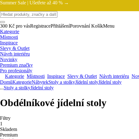
Summer Sale |
Ušetřete až 40 % →
300 Kč pro vás
Registrace
Přihlášení
Porovnání
Košík
Menu
Kategorie
Místnosti
Inspirace
Slevy & Outlet
Návrh interiéru
Novinky
Premium značky
Pro profesionály
Kategorie
Místnosti
Inspirace
Slevy & Outlet
Návrh interiéru
Nov
Domů
Kategorie
Nábytek
Stoly a stolky
Jídelní stoly
Jídelní stoly
...
Stoly a stolky
Jídelní stoly
Obdélníkové jídelní stoly
Filtry
1
Skladem
Premium