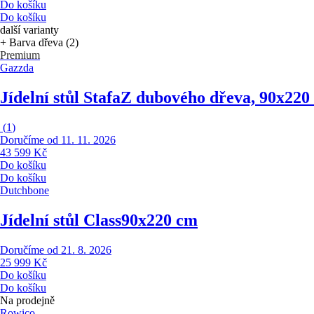
Do košíku
Do košíku
další varianty
+ Barva dřeva (2)
Premium
Gazzda
Jídelní stůl Stafa
Z dubového dřeva, 90x220
(
1
)
Doručíme od 11. 11. 2026
43 599 Kč
Do košíku
Do košíku
Dutchbone
Jídelní stůl Class
90x220 cm
Doručíme od 21. 8. 2026
25 999 Kč
Do košíku
Do košíku
Na prodejně
Rowico