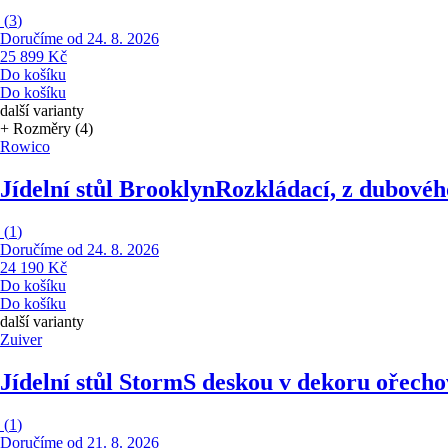
(
3
)
Doručíme od 24. 8. 2026
25 899 Kč
Do košíku
Do košíku
další varianty
+ Rozměry (4)
Rowico
Jídelní stůl Brooklyn
Rozkládací, z dubovéh
(
1
)
Doručíme od 24. 8. 2026
24 190 Kč
Do košíku
Do košíku
další varianty
Zuiver
Jídelní stůl Storm
S deskou v dekoru ořech
(
1
)
Doručíme od 21. 8. 2026