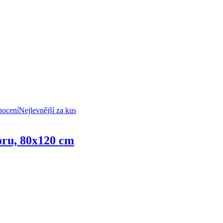
nocení
Nejlevnější za kus
oru, 80x120 cm