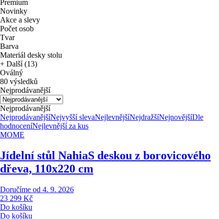
Premium
Novinky
Akce a slevy
Počet osob
Tvar
Barva
Materiál desky stolu
+ Další (13)
Oválný
80 výsledků
Nejprodávanější
Nejprodávanější
Nejprodávanější
Nejvyšší sleva
Nejlevnější
Nejdražší
Nejnovější
Dle
hodnocení
Nejlevnější za kus
MOME
Jídelní stůl Nahia
S deskou z borovicového
dřeva, 110x220 cm
Doručíme od 4. 9. 2026
23 299 Kč
Do košíku
Do košíku