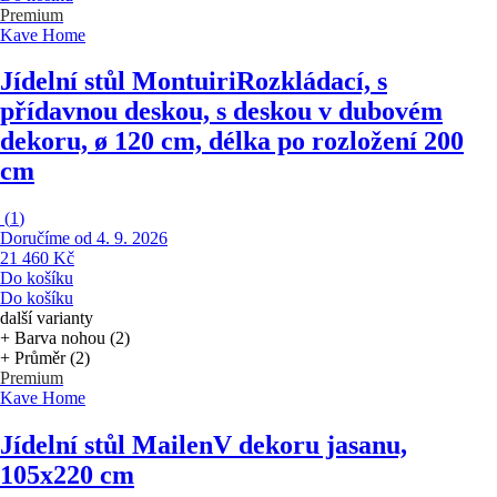
Premium
Kave Home
Jídelní stůl Montuiri
Rozkládací, s
přídavnou deskou, s deskou v dubovém
dekoru, ø 120 cm, délka po rozložení 200
cm
(
1
)
Doručíme od 4. 9. 2026
21 460 Kč
Do košíku
Do košíku
další varianty
+ Barva nohou (2)
+ Průměr (2)
Premium
Kave Home
Jídelní stůl Mailen
V dekoru jasanu,
105x220 cm