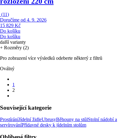
rozložení 220 cm
(
11
)
Doručíme od 4. 9. 2026
15 829 Kč
Do košíku
Do košíku
další varianty
+ Rozměry (2)
Pro zobrazení více výsledků odeberte některý z filtrů
Oválný
1
2
Související kategorie
Prostírání
Jídelní židle
Ubrusy
Běhouny na stůl
Stolní nádobí a
servírování
Přídavné desky k jídelním stolům
Oblíbené filtry