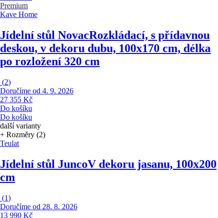
Premium
Kave Home
Jídelní stůl Novac
Rozkládací, s přídavnou
deskou, v dekoru dubu, 100x170 cm, délka
po rozložení 320 cm
(
2
)
Doručíme od 4. 9. 2026
27 355 Kč
Do košíku
Do košíku
další varianty
+ Rozměry (2)
Teulat
Jídelní stůl Junco
V dekoru jasanu, 100x200
cm
(
1
)
Doručíme od 28. 8. 2026
13 990 Kč