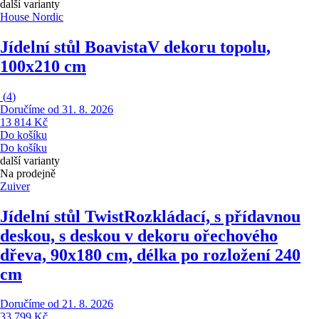
další varianty
House Nordic
Jídelní stůl Boavista
V dekoru topolu,
100x210 cm
(
4
)
Doručíme od 31. 8. 2026
13 814 Kč
Do košíku
Do košíku
další varianty
Na prodejně
Zuiver
Jídelní stůl Twist
Rozkládací, s přídavnou
deskou, s deskou v dekoru ořechového
dřeva, 90x180 cm, délka po rozložení 240
cm
Doručíme od 21. 8. 2026
33 799 Kč