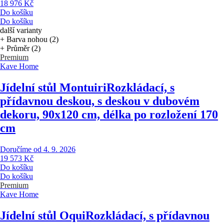
18 976 Kč
Do košíku
Do košíku
další varianty
+ Barva nohou (2)
+ Průměr (2)
Premium
Kave Home
Jídelní stůl Montuiri
Rozkládací, s
přídavnou deskou, s deskou v dubovém
dekoru, 90x120 cm, délka po rozložení 170
cm
Doručíme od 4. 9. 2026
19 573 Kč
Do košíku
Do košíku
Premium
Kave Home
Jídelní stůl Oqui
Rozkládací, s přídavnou