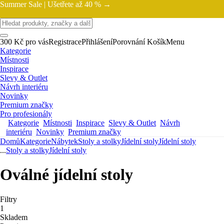
Summer Sale |
Ušetřete až 40 % →
300 Kč pro vás
Registrace
Přihlášení
Porovnání
Košík
Menu
Kategorie
Místnosti
Inspirace
Slevy & Outlet
Návrh interiéru
Novinky
Premium značky
Pro profesionály
Kategorie
Místnosti
Inspirace
Slevy & Outlet
Návrh
interiéru
Novinky
Premium značky
Domů
Kategorie
Nábytek
Stoly a stolky
Jídelní stoly
Jídelní stoly
...
Stoly a stolky
Jídelní stoly
Oválné jídelní stoly
Filtry
1
Skladem