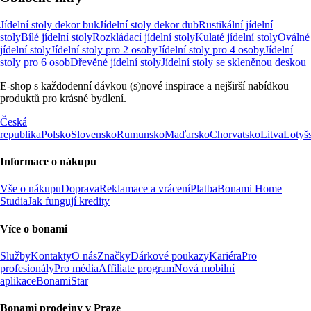
Jídelní stoly dekor buk
Jídelní stoly dekor dub
Rustikální jídelní
stoly
Bílé jídelní stoly
Rozkládací jídelní stoly
Kulaté jídelní stoly
Oválné
jídelní stoly
Jídelní stoly pro 2 osoby
Jídelní stoly pro 4 osoby
Jídelní
stoly pro 6 osob
Dřevěné jídelní stoly
Jídelní stoly se skleněnou deskou
E-shop s každodenní dávkou (s)nové inspirace a nejširší nabídkou
produktů pro krásné bydlení.
Česká
republika
Polsko
Slovensko
Rumunsko
Maďarsko
Chorvatsko
Litva
Lotyš
Informace o nákupu
Vše o nákupu
Doprava
Reklamace a vrácení
Platba
Bonami Home
Studia
Jak fungují kredity
Více o bonami
Služby
Kontakty
O nás
Značky
Dárkové poukazy
Kariéra
Pro
profesionály
Pro média
Affiliate program
Nová mobilní
aplikace
BonamiStar
Bonami prodejny v Praze