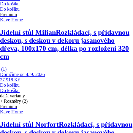
Do košíku
Do košíku
Premium
Kave Home
Jídelní stůl Milian
Rozkládací, s přídavnou
deskou, s deskou v dekoru jasanového
dřeva, 100x170 cm, délka po rozložení 320
cm
(
1
)
Doručíme od 4. 9. 2026
27 918 Kč
Do košíku
Do košíku
další varianty
+ Rozměry (2)
Premium
Kave Home
Jídelní stůl Norfort
Rozkládací, s přídavnou
deskou, s deskou v dekoru jasanového