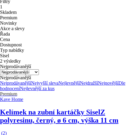
Filtry
1
Skladem
Premium
Novinky
Akce a slevy
Řada
Cena
Dostupnost
Typ nabídky
Sisel
2 výsledky
Nejprodávanější
Nejprodávanější
Nejprodávanější
Nejvyšší sleva
Nejlevnější
Nejdražší
Nejnovější
Dle
hodnocení
Nejlevnější za kus
Premium
Kave Home
Kelímek na zubní kartáčky Sisel
Z
polyresinu, černý, ø 6 cm, výška 11 cm
(
2
)