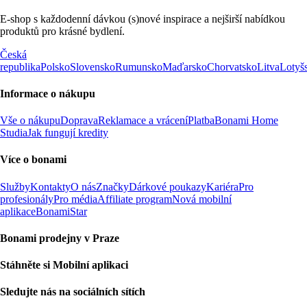
E-shop s každodenní dávkou (s)nové inspirace a nejširší nabídkou
produktů pro krásné bydlení.
Česká
republika
Polsko
Slovensko
Rumunsko
Maďarsko
Chorvatsko
Litva
Lotyš
Informace o nákupu
Vše o nákupu
Doprava
Reklamace a vrácení
Platba
Bonami Home
Studia
Jak fungují kredity
Více o bonami
Služby
Kontakty
O nás
Značky
Dárkové poukazy
Kariéra
Pro
profesionály
Pro média
Affiliate program
Nová mobilní
aplikace
BonamiStar
Bonami prodejny v Praze
Stáhněte si Mobilní aplikaci
Sledujte nás na sociálních sítích