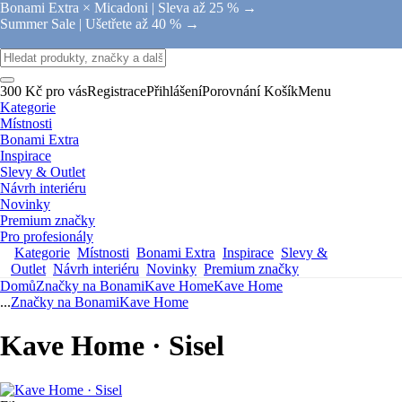
Bonami Extra × Micadoni |
Sleva až 25 % →
Summer Sale |
Ušetřete až 40 % →
300 Kč pro vás
Registrace
Přihlášení
Porovnání
Košík
Menu
Kategorie
Místnosti
Bonami Extra
Inspirace
Slevy & Outlet
Návrh interiéru
Novinky
Premium značky
Pro profesionály
Kategorie
Místnosti
Bonami Extra
Inspirace
Slevy &
Outlet
Návrh interiéru
Novinky
Premium značky
Domů
Značky na Bonami
Kave Home
Kave Home
...
Značky na Bonami
Kave Home
Kave Home · Sisel