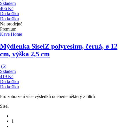
Skladem
406 Kč
Do košíku
Do košíku
Na prodejně
Premium
Kave Home
Mýdlenka Sisel
Z polyresinu, černá, ø 12
cm, výška 2,5 cm
(
5
)
Skladem
419 Kč
Do košíku
Do košíku
Pro zobrazení více výsledků odeberte některý z filtrů
Sisel
1