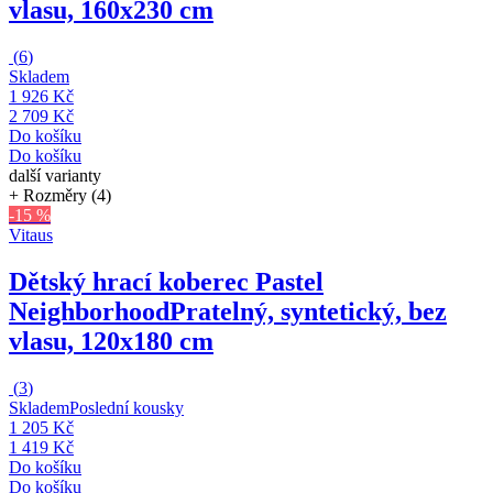
vlasu, 160x230 cm
(
6
)
Skladem
1 926 Kč
2 709 Kč
Do košíku
Do košíku
další varianty
+ Rozměry (4)
-15 %
Vitaus
Dětský hrací koberec Pastel
Neighborhood
Pratelný, syntetický, bez
vlasu, 120x180 cm
(
3
)
Skladem
Poslední kousky
1 205 Kč
1 419 Kč
Do košíku
Do košíku