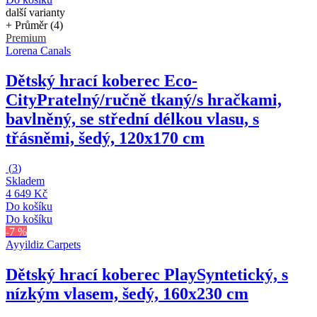
další varianty
+ Průměr (4)
Premium
Lorena Canals
Dětský hrací koberec Eco-
City
Pratelný/ručně tkaný/s hračkami,
bavlněný, se střední délkou vlasu, s
třásněmi, šedý, 120x170 cm
(
3
)
Skladem
4 649 Kč
Do košíku
Do košíku
-7 %
Ayyildiz Carpets
Dětský hrací koberec Play
Syntetický, s
nízkým vlasem, šedý, 160x230 cm