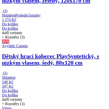
nízkým vlasem, zelený, 120x170 cm
(
3
)
Skladem
Poslední kousky
1 274 Kč
Do košíku
Do košíku
další varianty
+ Rozměry (3)
-8 %
Ayyildiz Carpets
Dětský hrací koberec Play
Syntetický, s
nízkým vlasem, šedý, 80x120 cm
(
5
)
Skladem
549 Kč
597 Kč
Do košíku
Do košíku
další varianty
+ Rozměry (3)
Vitaus