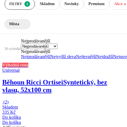
Skladem
Novinky
Premium
Akce a 
FILTRY
1
Města
Nejprodávanější
36 výsledků
Nejprodávanější
Nejprodávanější
Nejvyšší sleva
Nejlevnější
Nejdražší
Nejnově
Výhodná cena
Universal
Běhoun Ricci Ortisei
Syntetický, bez
vlasu, 52x100 cm
(
2
)
Skladem
335 Kč
Do košíku
Do košíku