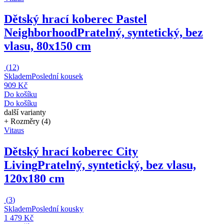
Dětský hrací koberec Pastel
Neighborhood
Pratelný, syntetický, bez
vlasu, 80x150 cm
(
12
)
Skladem
Poslední kousek
909 Kč
Do košíku
Do košíku
další varianty
+ Rozměry (4)
Vitaus
Dětský hrací koberec City
Living
Pratelný, syntetický, bez vlasu,
120x180 cm
(
3
)
Skladem
Poslední kousky
1 479 Kč