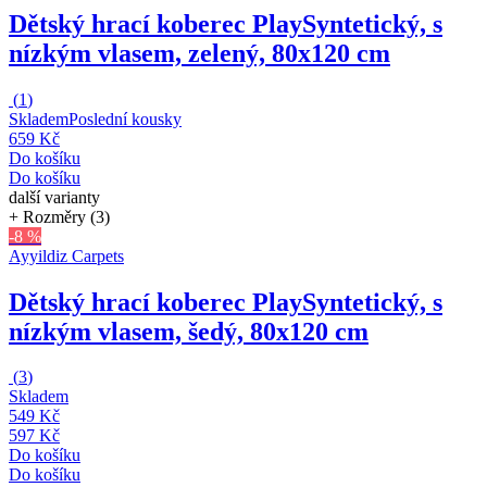
Dětský hrací koberec Play
Syntetický, s
nízkým vlasem, zelený, 80x120 cm
(
1
)
Skladem
Poslední kousky
659 Kč
Do košíku
Do košíku
další varianty
+ Rozměry (3)
-8 %
Ayyildiz Carpets
Dětský hrací koberec Play
Syntetický, s
nízkým vlasem, šedý, 80x120 cm
(
3
)
Skladem
549 Kč
597 Kč
Do košíku
Do košíku