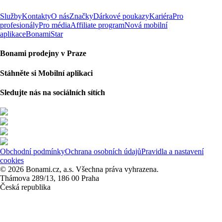
Služby
Kontakty
O nás
Značky
Dárkové poukazy
Kariéra
Pro
profesionály
Pro média
Affiliate program
Nová mobilní
aplikace
BonamiStar
Bonami prodejny v Praze
Stáhněte si Mobilní aplikaci
Sledujte nás na sociálních sítích
Obchodní podmínky
Ochrana osobních údajů
Pravidla a nastavení
cookies
© 2026 Bonami.cz, a.s. Všechna práva vyhrazena.
Thámova 289/13, 186 00 Praha
Česká republika