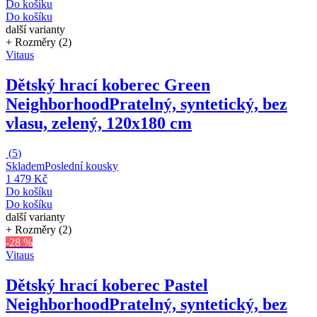
Do košíku
Do košíku
další varianty
+ Rozměry (2)
Vitaus
Dětský hrací koberec Green
Neighborhood
Pratelný, syntetický, bez
vlasu, zelený, 120x180 cm
(
5
)
Skladem
Poslední kousky
1 479 Kč
Do košíku
Do košíku
další varianty
+ Rozměry (2)
-28 %
Vitaus
Dětský hrací koberec Pastel
Neighborhood
Pratelný, syntetický, bez