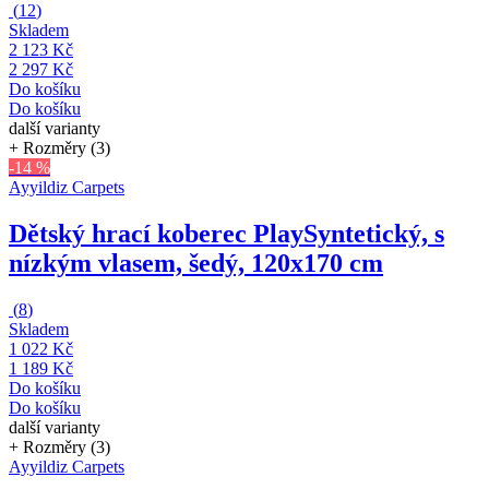
(
12
)
Skladem
2 123 Kč
2 297 Kč
Do košíku
Do košíku
další varianty
+ Rozměry (3)
-14 %
Ayyildiz Carpets
Dětský hrací koberec Play
Syntetický, s
nízkým vlasem, šedý, 120x170 cm
(
8
)
Skladem
1 022 Kč
1 189 Kč
Do košíku
Do košíku
další varianty
+ Rozměry (3)
Ayyildiz Carpets