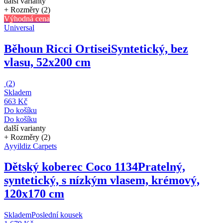
další varianty
+ Rozměry (2)
Výhodná cena
Universal
Běhoun Ricci Ortisei
Syntetický, bez
vlasu, 52x200 cm
(
2
)
Skladem
663 Kč
Do košíku
Do košíku
další varianty
+ Rozměry (2)
Ayyildiz Carpets
Dětský koberec Coco 1134
Pratelný,
syntetický, s nízkým vlasem, krémový,
120x170 cm
Skladem
Poslední kousek