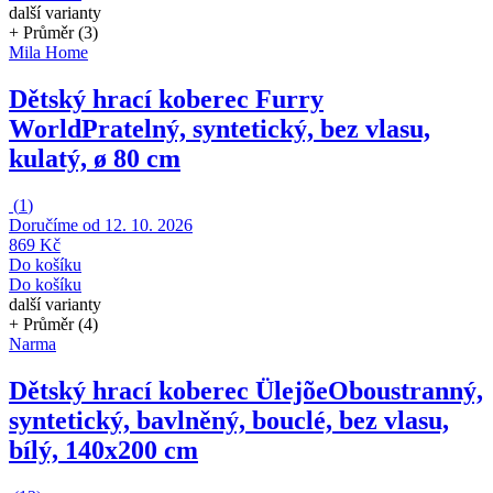
další varianty
+ Průměr (3)
Mila Home
Dětský hrací koberec Furry
World
Pratelný, syntetický, bez vlasu,
kulatý, ø 80 cm
(
1
)
Doručíme od 12. 10. 2026
869 Kč
Do košíku
Do košíku
další varianty
+ Průměr (4)
Narma
Dětský hrací koberec Ülejõe
Oboustranný,
syntetický, bavlněný, bouclé, bez vlasu,
bílý, 140x200 cm