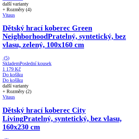
další varianty
+ Rozměry (4)
Vitaus
Dětský hrací koberec Green
Neighborhood
Pratelný, syntetický, bez
vlasu, zelený, 100x160 cm
(
5
)
Skladem
Poslední kousek
1 179 Kč
Do košíku
Do košíku
další varianty
+ Rozměry (2)
Vitaus
Dětský hrací koberec City
Living
Pratelný, syntetický, bez vlasu,
160x230 cm