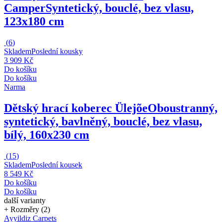
Camper
Syntetický, bouclé, bez vlasu,
123x180 cm
(
6
)
Skladem
Poslední kousky
3 909 Kč
Do košíku
Do košíku
Narma
Dětský hrací koberec Ülejõe
Oboustranný,
syntetický, bavlněný, bouclé, bez vlasu,
bílý, 160x230 cm
(
15
)
Skladem
Poslední kousek
8 549 Kč
Do košíku
Do košíku
další varianty
+ Rozměry (2)
Ayyildiz Carpets