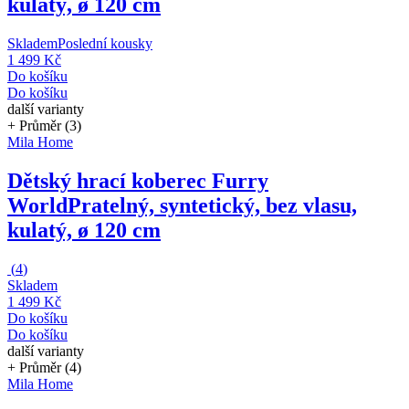
kulatý, ø 120 cm
Skladem
Poslední kousky
1 499 Kč
Do košíku
Do košíku
další varianty
+ Průměr (3)
Mila Home
Dětský hrací koberec Furry
World
Pratelný, syntetický, bez vlasu,
kulatý, ø 120 cm
(
4
)
Skladem
1 499 Kč
Do košíku
Do košíku
další varianty
+ Průměr (4)
Mila Home