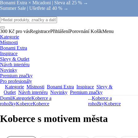
Bonami Extra × Micadoni |
Sleva až 25 % →
Summer Sale |
Ušetřete až 40 % →
300 Kč pro vás
Registrace
Přihlášení
Porovnání
Košík
Menu
Kategorie
Místnosti
Bonami Extra
Inspirace
Slevy & Outlet
Návrh interiéru
Novinky
Premium značky
Pro profesionály
Kategorie
Místnosti
Bonami Extra
Inspirace
Slevy &
Outlet
Návrh interiéru
Novinky
Premium značky
Domů
Kategorie
Koberce a
...
Koberce a
rohožky
Koberce
Koberce
rohožky
Koberce
Koberce s motivem města