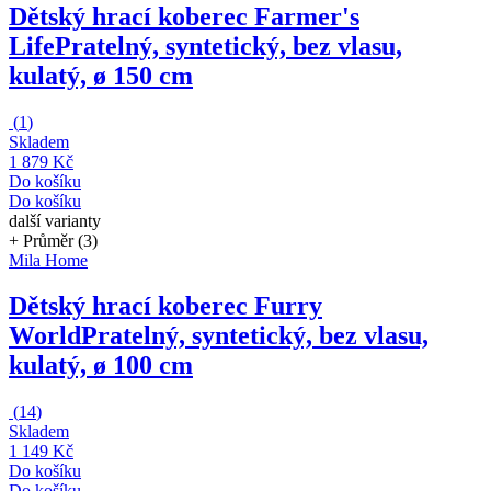
Dětský hrací koberec Farmer's
Life
Pratelný, syntetický, bez vlasu,
kulatý, ø 150 cm
(
1
)
Skladem
1 879 Kč
Do košíku
Do košíku
další varianty
+ Průměr (3)
Mila Home
Dětský hrací koberec Furry
World
Pratelný, syntetický, bez vlasu,
kulatý, ø 100 cm
(
14
)
Skladem
1 149 Kč
Do košíku
Do košíku