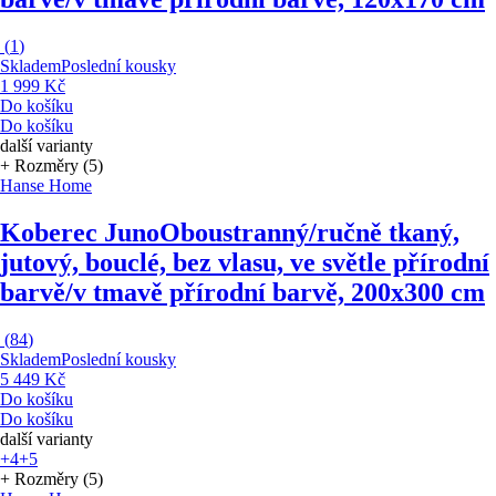
(
1
)
Skladem
Poslední kousky
1 999 Kč
Do košíku
Do košíku
další varianty
+ Rozměry (5)
Hanse Home
Koberec Juno
Oboustranný/ručně tkaný,
jutový, bouclé, bez vlasu, ve světle přírodní
barvě/v tmavě přírodní barvě, 200x300 cm
(
84
)
Skladem
Poslední kousky
5 449 Kč
Do košíku
Do košíku
další varianty
+4
+5
+ Rozměry (5)