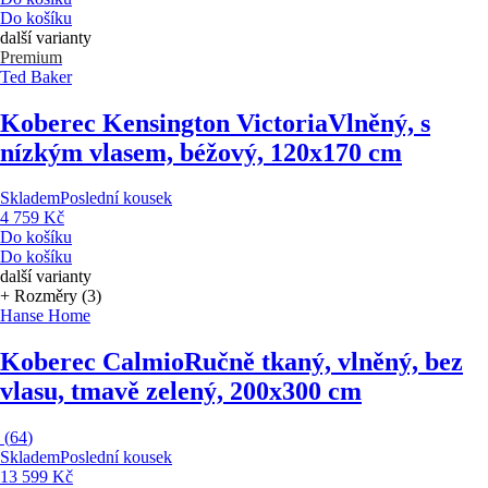
Do košíku
další varianty
Premium
Ted Baker
Koberec Kensington Victoria
Vlněný, s
nízkým vlasem, béžový, 120x170 cm
Skladem
Poslední kousek
4 759 Kč
Do košíku
Do košíku
další varianty
+ Rozměry (3)
Hanse Home
Koberec Calmio
Ručně tkaný, vlněný, bez
vlasu, tmavě zelený, 200x300 cm
(
64
)
Skladem
Poslední kousek
13 599 Kč