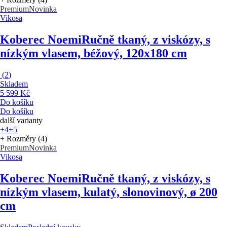
Premium
Novinka
Vikosa
Koberec Noemi
Ručně tkaný, z viskózy, s
nízkým vlasem, béžový, 120x180 cm
(
2
)
Skladem
5 599 Kč
Do košíku
Do košíku
další varianty
+4
+5
+ Rozměry (4)
Premium
Novinka
Vikosa
Koberec Noemi
Ručně tkaný, z viskózy, s
nízkým vlasem, kulatý, slonovinový, ø 200
cm