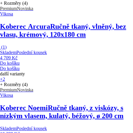
+ Rozměry (4)
Premium
Novinka
Vikosa
Koberec Arcura
Ručně tkaný, vlněný, bez
vlasu, krémový, 120x180 cm
(
1
)
Skladem
Poslední kousek
4 709 Kč
Do košíku
Do košíku
další varianty
+2
+ Rozměry (4)
Premium
Novinka
Vikosa
Koberec Noemi
Ručně tkaný, z viskózy, s
nízkým vlasem, kulatý, béžový, ø 200 cm
Skladem
Poslední kousek