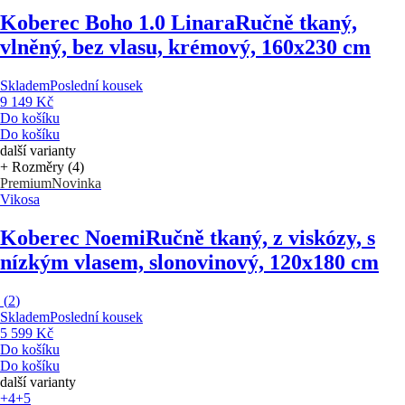
Koberec Boho 1.0 Linara
Ručně tkaný,
vlněný, bez vlasu, krémový, 160x230 cm
Skladem
Poslední kousek
9 149 Kč
Do košíku
Do košíku
další varianty
+ Rozměry (4)
Premium
Novinka
Vikosa
Koberec Noemi
Ručně tkaný, z viskózy, s
nízkým vlasem, slonovinový, 120x180 cm
(
2
)
Skladem
Poslední kousek
5 599 Kč
Do košíku
Do košíku
další varianty
+4
+5