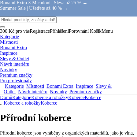
Bonami Extra × Micadoni |
Sleva až 25 % →
Summer Sale |
Ušetřete až 40 % →
300 Kč pro vás
Registrace
Přihlášení
Porovnání
Košík
Menu
Kategorie
Místnosti
Bonami Extra
Inspirace
Slevy & Outlet
Návrh interiéru
Novinky
Premium značky
Pro profesionály
Kategorie
Místnosti
Bonami Extra
Inspirace
Slevy &
Outlet
Návrh interiéru
Novinky
Premium značky
Domů
Kategorie
Koberce a rohožky
Koberce
Koberce
...
Koberce a rohožky
Koberce
Přírodní koberce
Přírodní koberce jsou vyráběny z organických materiálů, jako je vlna,