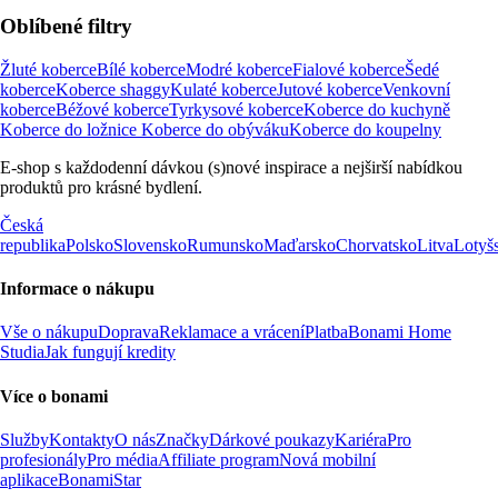
Oblíbené filtry
Žluté koberce
Bílé koberce
Modré koberce
Fialové koberce
Šedé
koberce
Koberce shaggy
Kulaté koberce
Jutové koberce
Venkovní
koberce
Béžové koberce
Tyrkysové koberce
Koberce do kuchyně
Koberce do ložnice
Koberce do obýváku
Koberce do koupelny
E-shop s každodenní dávkou (s)nové inspirace a nejširší nabídkou
produktů pro krásné bydlení.
Česká
republika
Polsko
Slovensko
Rumunsko
Maďarsko
Chorvatsko
Litva
Lotyš
Informace o nákupu
Vše o nákupu
Doprava
Reklamace a vrácení
Platba
Bonami Home
Studia
Jak fungují kredity
Více o bonami
Služby
Kontakty
O nás
Značky
Dárkové poukazy
Kariéra
Pro
profesionály
Pro média
Affiliate program
Nová mobilní
aplikace
BonamiStar