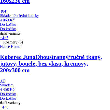
160x230 cm
(
84
)
Skladem
Poslední kousky
4 069 Kč
Do košíku
Do košíku
další varianty
+4
+5
+ Rozměry (6)
Hanse Home
Koberec Juno
Oboustranný/ručně tkaný,
jutový, bouclé, bez vlasu, krémový,
200x300 cm
(
1
)
Skladem
4 458 Kč
Do košíku
Do košíku
další varianty
+4
+5