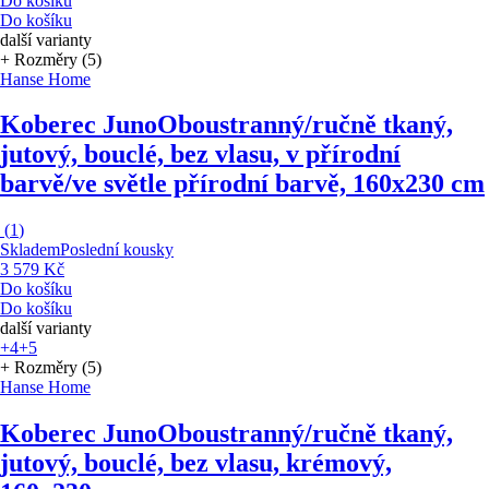
Do košíku
Do košíku
další varianty
+ Rozměry (5)
Hanse Home
Koberec Juno
Oboustranný/ručně tkaný,
jutový, bouclé, bez vlasu, v přírodní
barvě/ve světle přírodní barvě, 160x230 cm
(
1
)
Skladem
Poslední kousky
3 579 Kč
Do košíku
Do košíku
další varianty
+4
+5
+ Rozměry (5)
Hanse Home
Koberec Juno
Oboustranný/ručně tkaný,
jutový, bouclé, bez vlasu, krémový,