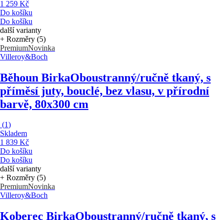
1 259 Kč
Do košíku
Do košíku
další varianty
+ Rozměry (5)
Premium
Novinka
Villeroy&Boch
Běhoun Birka
Oboustranný/ručně tkaný, s
příměsí juty, bouclé, bez vlasu, v přírodní
barvě, 80x300 cm
(
1
)
Skladem
1 839 Kč
Do košíku
Do košíku
další varianty
+ Rozměry (5)
Premium
Novinka
Villeroy&Boch
Koberec Birka
Oboustranný/ručně tkaný, s