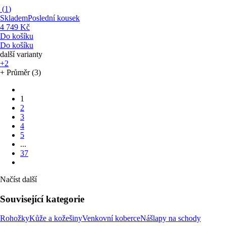
(
1
)
Skladem
Poslední kousek
4 749 Kč
Do košíku
Do košíku
další varianty
+2
+ Průměr (3)
1
2
3
4
5
...
37
Načíst další
Související kategorie
Rohožky
Kůže a kožešiny
Venkovní koberce
Nášlapy na schody