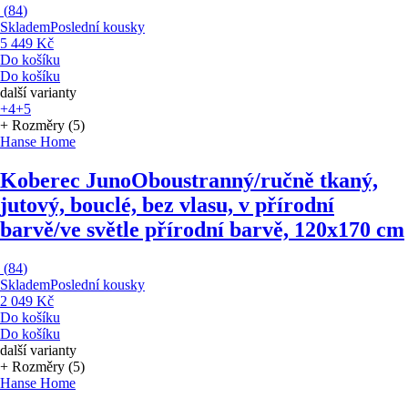
(
84
)
Skladem
Poslední kousky
5 449 Kč
Do košíku
Do košíku
další varianty
+4
+5
+ Rozměry (5)
Hanse Home
Koberec Juno
Oboustranný/ručně tkaný,
jutový, bouclé, bez vlasu, v přírodní
barvě/ve světle přírodní barvě, 120x170 cm
(
84
)
Skladem
Poslední kousky
2 049 Kč
Do košíku
Do košíku
další varianty
+ Rozměry (5)
Hanse Home