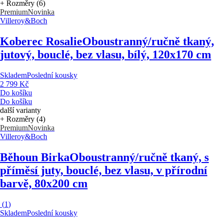
+ Rozměry (6)
Premium
Novinka
Villeroy&Boch
Koberec Rosalie
Oboustranný/ručně tkaný,
jutový, bouclé, bez vlasu, bílý, 120x170 cm
Skladem
Poslední kousky
2 799 Kč
Do košíku
Do košíku
další varianty
+ Rozměry (4)
Premium
Novinka
Villeroy&Boch
Běhoun Birka
Oboustranný/ručně tkaný, s
příměsí juty, bouclé, bez vlasu, v přírodní
barvě, 80x200 cm
(
1
)
Skladem
Poslední kousky