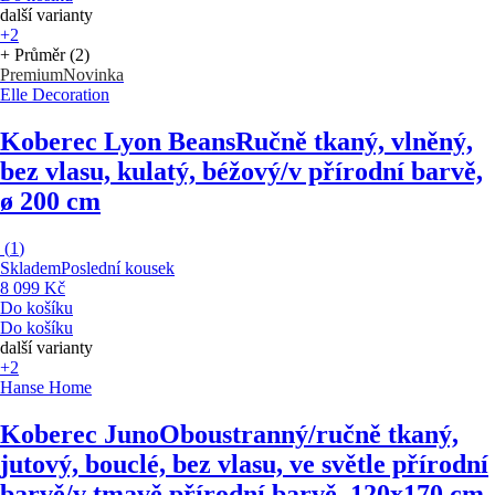
další varianty
+2
+ Průměr (2)
Premium
Novinka
Elle Decoration
Koberec Lyon Beans
Ručně tkaný, vlněný,
bez vlasu, kulatý, béžový/v přírodní barvě,
ø 200 cm
(
1
)
Skladem
Poslední kousek
8 099 Kč
Do košíku
Do košíku
další varianty
+2
Hanse Home
Koberec Juno
Oboustranný/ručně tkaný,
jutový, bouclé, bez vlasu, ve světle přírodní
barvě/v tmavě přírodní barvě, 120x170 cm