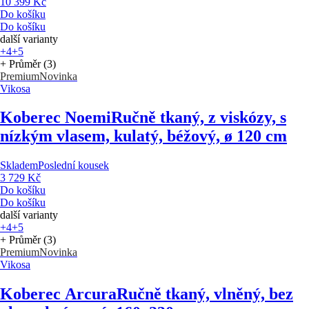
10 399 Kč
Do košíku
Do košíku
další varianty
+4
+5
+ Průměr (3)
Premium
Novinka
Vikosa
Koberec Noemi
Ručně tkaný, z viskózy, s
nízkým vlasem, kulatý, béžový, ø 120 cm
Skladem
Poslední kousek
3 729 Kč
Do košíku
Do košíku
další varianty
+4
+5
+ Průměr (3)
Premium
Novinka
Vikosa
Koberec Arcura
Ručně tkaný, vlněný, bez