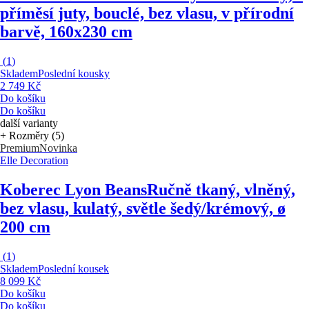
příměsí juty, bouclé, bez vlasu, v přírodní
barvě, 160x230 cm
(
1
)
Skladem
Poslední kousky
2 749 Kč
Do košíku
Do košíku
další varianty
+ Rozměry (5)
Premium
Novinka
Elle Decoration
Koberec Lyon Beans
Ručně tkaný, vlněný,
bez vlasu, kulatý, světle šedý/krémový, ø
200 cm
(
1
)
Skladem
Poslední kousek
8 099 Kč
Do košíku
Do košíku