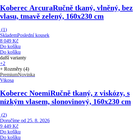
Koberec Arcura
Ručně tkaný, vlněný, bez
vlasu, tmavě zelený, 160x230 cm
(
1
)
Skladem
Poslední kousek
8 049 Kč
Do košíku
Do košíku
další varianty
+2
+ Rozměry (4)
Premium
Novinka
Vikosa
Koberec Noemi
Ručně tkaný, z viskózy, s
nízkým vlasem, slonovinový, 160x230 cm
(
2
)
Doručíme od 25. 8. 2026
9 449 Kč
Do košíku
Do košíku