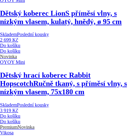
OYOY Mini
Dětský koberec Lion
S příměsí vlny, s
nízkým vlasem, kulatý, hnědý, ø 95 cm
Skladem
Poslední kousky
2 699 Kč
Do košíku
Do košíku
Novinka
OYOY Mini
Dětský hrací koberec Rabbit
Hopscotch
Ručně tkaný, s příměsí vlny, s
nízkým vlasem, 75x180 cm
Skladem
Poslední kousky
3 919 Kč
Do košíku
Do košíku
Premium
Novinka
Vikosa