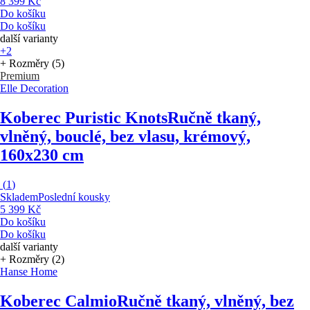
8 399 Kč
Do košíku
Do košíku
další varianty
+2
+ Rozměry (5)
Premium
Elle Decoration
Koberec Puristic Knots
Ručně tkaný,
vlněný, bouclé, bez vlasu, krémový,
160x230 cm
(
1
)
Skladem
Poslední kousky
5 399 Kč
Do košíku
Do košíku
další varianty
+ Rozměry (2)
Hanse Home
Koberec Calmio
Ručně tkaný, vlněný, bez