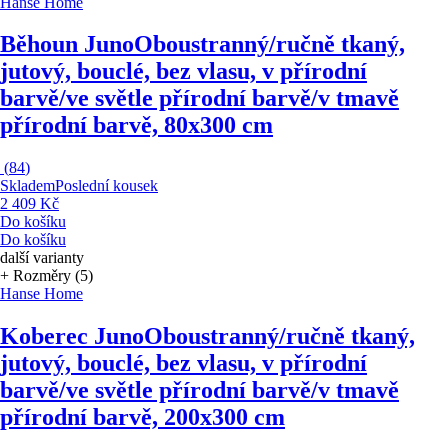
Hanse Home
Běhoun Juno
Oboustranný/ručně tkaný,
jutový, bouclé, bez vlasu, v přírodní
barvě/ve světle přírodní barvě/v tmavě
přírodní barvě, 80x300 cm
(
84
)
Skladem
Poslední kousek
2 409 Kč
Do košíku
Do košíku
další varianty
+ Rozměry (5)
Hanse Home
Koberec Juno
Oboustranný/ručně tkaný,
jutový, bouclé, bez vlasu, v přírodní
barvě/ve světle přírodní barvě/v tmavě
přírodní barvě, 200x300 cm