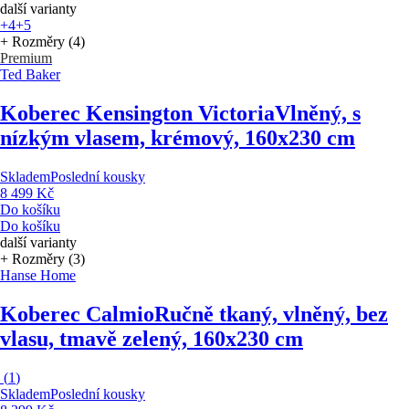
další varianty
+4
+5
+ Rozměry (4)
Premium
Ted Baker
Koberec Kensington Victoria
Vlněný, s
nízkým vlasem, krémový, 160x230 cm
Skladem
Poslední kousky
8 499 Kč
Do košíku
Do košíku
další varianty
+ Rozměry (3)
Hanse Home
Koberec Calmio
Ručně tkaný, vlněný, bez
vlasu, tmavě zelený, 160x230 cm
(
1
)
Skladem
Poslední kousky