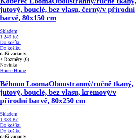
Koberec Looma
Oboustranný/ručně tkaný,
jutový, bouclé, bez vlasu, černý/v přírodní
barvě, 80x150 cm
Skladem
1 249 Kč
Do košíku
Do košíku
další varianty
+ Rozměry (6)
Novinka
Hanse Home
Běhoun Looma
Oboustranný/ručně tkaný,
jutový, bouclé, bez vlasu, krémový/v
přírodní barvě, 80x250 cm
Skladem
1 989 Kč
Do košíku
Do košíku
další varianty