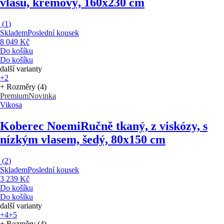
vlasu, krémový, 160x230 cm
(
1
)
Skladem
Poslední kousek
8 049 Kč
Do košíku
Do košíku
další varianty
+2
+ Rozměry (4)
Premium
Novinka
Vikosa
Koberec Noemi
Ručně tkaný, z viskózy, s
nízkým vlasem, šedý, 80x150 cm
(
2
)
Skladem
Poslední kousek
3 239 Kč
Do košíku
Do košíku
další varianty
+4
+5
+ Rozměry (4)