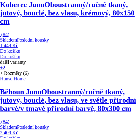
Koberec Juno
Oboustranný/ručně tkaný,
jutový, bouclé, bez vlasu, krémový, 80x150
cm
(
84
)
Skladem
Poslední kousky
1 449 Kč
Do košíku
Do košíku
další varianty
+2
+ Rozměry (6)
Hanse Home
Běhoun Juno
Oboustranný/ručně tkaný,
jutový, bouclé, bez vlasu, ve světle přírodní
barvě/v tmavě přírodní barvě, 80x300 cm
(
84
)
Skladem
Poslední kousky
2 409 Kč