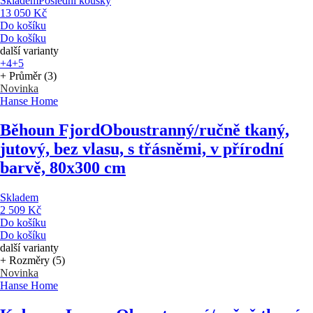
Skladem
Poslední kousky
13 050 Kč
Do košíku
Do košíku
další varianty
+4
+5
+ Průměr (3)
Novinka
Hanse Home
Běhoun Fjord
Oboustranný/ručně tkaný,
jutový, bez vlasu, s třásněmi, v přírodní
barvě, 80x300 cm
Skladem
2 509 Kč
Do košíku
Do košíku
další varianty
+ Rozměry (5)
Novinka
Hanse Home