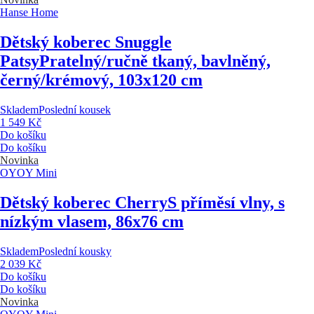
Hanse Home
Dětský koberec Snuggle
Patsy
Pratelný/ručně tkaný, bavlněný,
černý/krémový, 103x120 cm
Skladem
Poslední kousek
1 549 Kč
Do košíku
Do košíku
Novinka
OYOY Mini
Dětský koberec Cherry
S příměsí vlny, s
nízkým vlasem, 86x76 cm
Skladem
Poslední kousky
2 039 Kč
Do košíku
Do košíku
Novinka