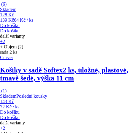
(
6
)
Skladem
128 Kč
139 Kč
64 Kč / ks
Do košíku
Do košíku
další varianty
+2
+ Objem (2)
sada 2 ks
Curver
Košíky v sadě Softex
2 ks, úložné, plastové,
tmavě šedé, výška 11 cm
(
1
)
Skladem
Poslední kousky
143 Kč
72 Kč / ks
Do košíku
Do košíku
další varianty
+2