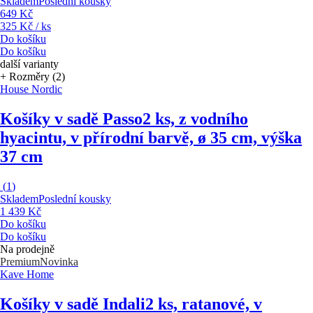
Skladem
Poslední kousky
649 Kč
325 Kč / ks
Do košíku
Do košíku
další varianty
+ Rozměry (2)
House Nordic
Košíky v sadě Passo
2 ks, z vodního
hyacintu, v přírodní barvě, ø 35 cm, výška
37 cm
(
1
)
Skladem
Poslední kousky
1 439 Kč
Do košíku
Do košíku
Na prodejně
Premium
Novinka
Kave Home
Košíky v sadě Indali
2 ks, ratanové, v