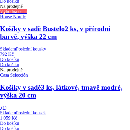
Do košíku
Na prodejně
Výhodná cena
House Nordic
Košíky v sadě Bustelo
2 ks, v přírodní
barvě, výška 22 cm
Skladem
Poslední kousky
792 Kč
Do košíku
Do košíku
Na prodejně
Casa Selección
Košíky v sadě
3 ks, látkové, tmavě modré,
výška 20 cm
(
1
)
Skladem
Poslední kousek
1 059 Kč
Do košíku
Do košíku