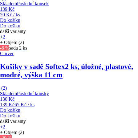
Skladem
Poslední kousek
139 Kč
70 Kč / ks
Do košíku
Do košíku
další varianty
+2
+ Objem (2)
-6 %
sada 2 ks
Curver
Košíky v sadě Softex
2 ks, úložné, plastové,
modré, výška 11 cm
(
2
)
Skladem
Poslední kousky
130 Kč
139 Kč
65 Kč / ks
Do košíku
Do košíku
další varianty
+2
+ Objem (2)
-20 %