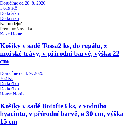
Doručíme od 28. 8. 2026
1 619 Kč
Do košíku
Do košíku
Na prodejně
Premium
Novinka
Kave Home
Košíky v sadě Tossa
2 ks, do regálu, z
mořské trávy, v přírodní barvě, výška 22
cm
Doručíme od 3. 9. 2026
762 Kč
Do košíku
Do košíku
House Nordic
Košíky v sadě Botofte
3 ks, z vodního
hyacintu, v přírodní barvě, ø 30 cm, výška
15 cm