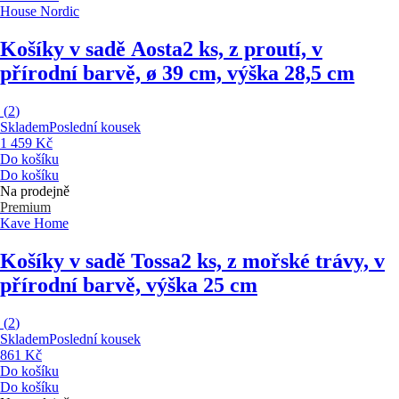
House Nordic
Košíky v sadě Aosta
2 ks, z proutí, v
přírodní barvě, ø 39 cm, výška 28,5 cm
(
2
)
Skladem
Poslední kousek
1 459 Kč
Do košíku
Do košíku
Na prodejně
Premium
Kave Home
Košíky v sadě Tossa
2 ks, z mořské trávy, v
přírodní barvě, výška 25 cm
(
2
)
Skladem
Poslední kousek
861 Kč
Do košíku
Do košíku