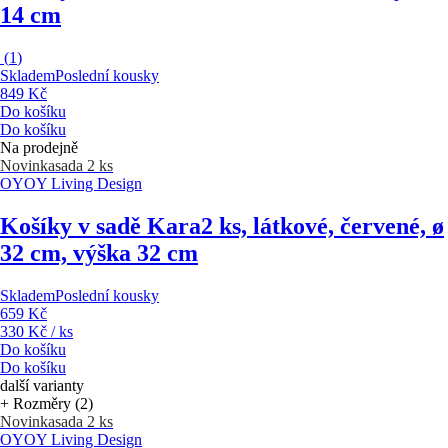
14 cm
(
1
)
Skladem
Poslední kousky
849 Kč
Do košíku
Do košíku
Na prodejně
Novinka
sada 2 ks
OYOY Living Design
Košíky v sadě Kara
2 ks, látkové, červené, ø
32 cm, výška 32 cm
Skladem
Poslední kousky
659 Kč
330 Kč / ks
Do košíku
Do košíku
další varianty
+ Rozměry (2)
Novinka
sada 2 ks
OYOY Living Design