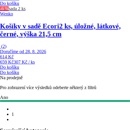
Do košíku
-6 %
sada 2 ks
Wenko
Košíky v sadě Ecori
2 ks, úložné, látkové,
černé, výška 21,5 cm
(
2
)
Doručíme od 28. 8. 2026
614 Kč
659 Kč
307 Kč / ks
Do košíku
Do košíku
Na prodejně
Pro zobrazení více výsledků odeberte některý z filtrů
Ano
1