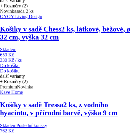
další varianty
+ Rozměry (2)
Novinka
sada 2 ks
OYOY Living Design
Košíky v sadě Chess
2 ks, látkové, béžové, ø
32 cm, výška 32 cm
Skladem
659 Kč
330 Kč / ks
Do košíku
Do košíku
další varianty
+ Rozměry (2)
Premium
Novinka
Kave Home
Košíky v sadě Tressa
2 ks, z vodního
hyacintu, v přírodní barvě, výška 9 cm
Skladem
Poslední kousky
762 Kč