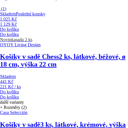
(
1
)
Skladem
Poslední kousky
1 025 Kč
1 129 Kč
Do košíku
Do košíku
Novinka
sada 2 ks
OYOY Living Design
Košíky v sadě Chess
2 ks, látkové, béžové, ø
18 cm, výška 22 cm
Skladem
441 Kč
221 Kč / ks
Do košíku
Do košíku
další varianty
+ Rozměry (2)
Casa Selección
Košíky v sadě
3 ks, látkové, krémové, výška