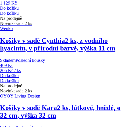
1 129 Kč
Do košíku
Do košíku
Na prodejně
Novinka
sada 2 ks
Wenko
Košíky v sadě Cynthia
2 ks, z vodního
hyacintu, v přírodní barvě, výška 11 cm
Skladem
Poslední kousky
409 Kč
205 Kč / ks
Do košíku
Do košíku
Na prodejně
Novinka
sada 2 ks
OYOY Living Design
Košíky v sadě Kara
2 ks, látkové, hnědé, ø
32 cm, výška 32 cm