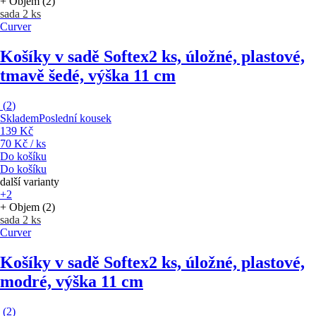
+ Objem (2)
sada 2 ks
Curver
Košíky v sadě Softex
2 ks, úložné, plastové,
tmavě šedé, výška 11 cm
(
2
)
Skladem
Poslední kousek
139 Kč
70 Kč / ks
Do košíku
Do košíku
další varianty
+2
+ Objem (2)
sada 2 ks
Curver
Košíky v sadě Softex
2 ks, úložné, plastové,
modré, výška 11 cm
(
2
)