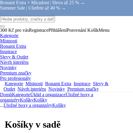
Bonami Extra × Micadoni |
Sleva až 25 % →
Summer Sale |
Ušetřete až 40 % →
300 Kč pro vás
Registrace
Přihlášení
Porovnání
Košík
Menu
Kategorie
Místnosti
Bonami Extra
Inspirace
Slevy & Outlet
Návrh interiéru
Novinky
Premium značky
Pro profesionály
Kategorie
Místnosti
Bonami Extra
Inspirace
Slevy &
Outlet
Návrh interiéru
Novinky
Premium značky
Domů
Kategorie
Úklid a organizace
Úložné boxy a
organizéry
Košíky
Košíky
...
Úložné boxy a organizéry
Košíky
Košíky v sadě