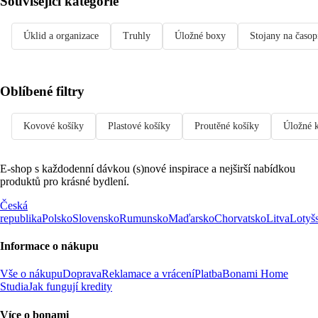
Související kategorie
Úklid a organizace
Truhly
Úložné boxy
Stojany na časop
Oblíbené filtry
Kovové košíky
Plastové košíky
Proutěné košíky
Úložné 
E-shop s každodenní dávkou (s)nové inspirace a nejširší nabídkou
produktů pro krásné bydlení.
Česká
republika
Polsko
Slovensko
Rumunsko
Maďarsko
Chorvatsko
Litva
Lotyš
Informace o nákupu
Vše o nákupu
Doprava
Reklamace a vrácení
Platba
Bonami Home
Studia
Jak fungují kredity
Více o bonami