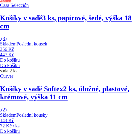
Casa Selección
Košíky v sadě
3 ks, papírové, šedé, výška 18
cm
(
3
)
Skladem
Poslední kousek
356 Kč
447 Kč
Do košíku
Do košíku
sada 2 ks
Curver
Košíky v sadě Softex
2 ks, úložné, plastové,
krémové, výška 11 cm
(
2
)
Skladem
Poslední kousky
143 Kč
72 Kč / ks
Do košíku