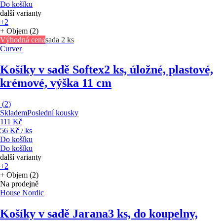
Do košíku
další varianty
+2
+ Objem (2)
Výhodná cena
sada 2 ks
Curver
Košíky v sadě Softex
2 ks, úložné, plastové,
krémové, výška 11 cm
(
2
)
Skladem
Poslední kousky
111 Kč
56 Kč / ks
Do košíku
Do košíku
další varianty
+2
+ Objem (2)
Na prodejně
House Nordic
Košíky v sadě Jarana
3 ks, do koupelny,