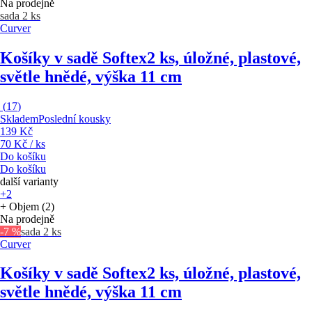
Na prodejně
sada 2 ks
Curver
Košíky v sadě Softex
2 ks, úložné, plastové,
světle hnědé, výška 11 cm
(
17
)
Skladem
Poslední kousky
139 Kč
70 Kč / ks
Do košíku
Do košíku
další varianty
+2
+ Objem (2)
Na prodejně
-7 %
sada 2 ks
Curver
Košíky v sadě Softex
2 ks, úložné, plastové,
světle hnědé, výška 11 cm