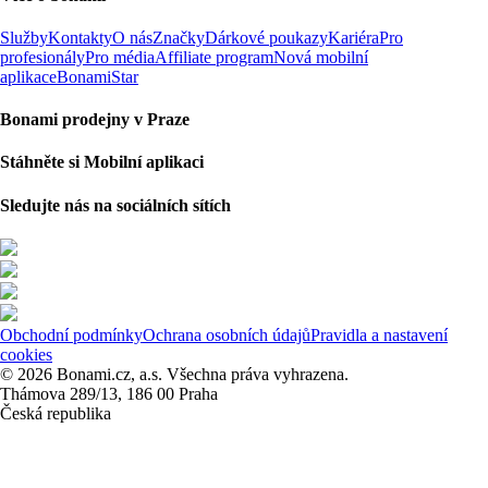
Služby
Kontakty
O nás
Značky
Dárkové poukazy
Kariéra
Pro
profesionály
Pro média
Affiliate program
Nová mobilní
aplikace
BonamiStar
Bonami prodejny v Praze
Stáhněte si Mobilní aplikaci
Sledujte nás na sociálních sítích
Obchodní podmínky
Ochrana osobních údajů
Pravidla a nastavení
cookies
© 2026 Bonami.cz, a.s. Všechna práva vyhrazena.
Thámova 289/13, 186 00 Praha
Česká republika