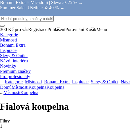
Bonami Extra × Micadoni |
Sleva až 25 % →
Summer Sale |
Ušetřete až 40 % →
300 Kč pro vás
Registrace
Přihlášení
Porovnání
Košík
Menu
Kategorie
Místnosti
Bonami Extra
Inspirace
Slevy & Outlet
Návrh interiéru
Novinky
Premium značky
Pro profesionály
Kategorie
Místnosti
Bonami Extra
Inspirace
Slevy & Outlet
Návrh
Domů
Místnosti
Koupelna
Koupelna
...
Místnosti
Koupelna
Fialová koupelna
Filtry
1