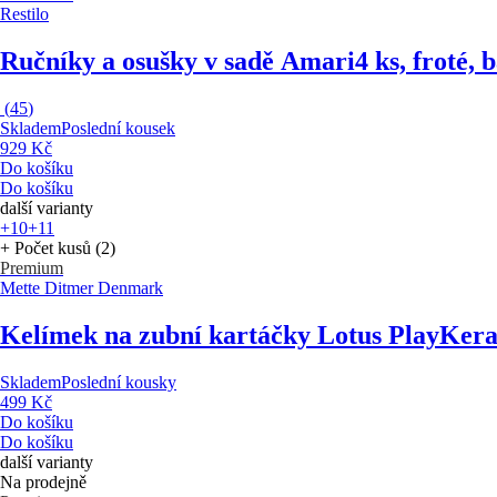
Restilo
Ručníky a osušky v sadě Amari
4 ks, froté,
(
45
)
Skladem
Poslední kousek
929 Kč
Do košíku
Do košíku
další varianty
+10
+11
+ Počet kusů (2)
Premium
Mette Ditmer Denmark
Kelímek na zubní kartáčky Lotus Play
Kera
Skladem
Poslední kousky
499 Kč
Do košíku
Do košíku
další varianty
Na prodejně