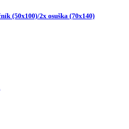
učník (50x100)/2x osuška (70x140)
m