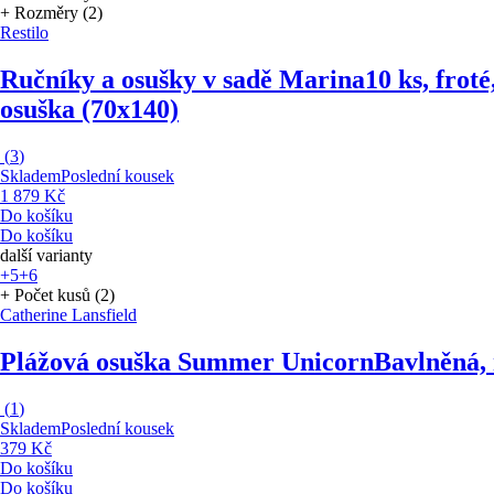
+ Rozměry (2)
Restilo
Ručníky a osušky v sadě Marina
10 ks, frot
osuška (70x140)
(
3
)
Skladem
Poslední kousek
1 879 Kč
Do košíku
Do košíku
další varianty
+5
+6
+ Počet kusů (2)
Catherine Lansfield
Plážová osuška Summer Unicorn
Bavlněná, 
(
1
)
Skladem
Poslední kousek
379 Kč
Do košíku
Do košíku