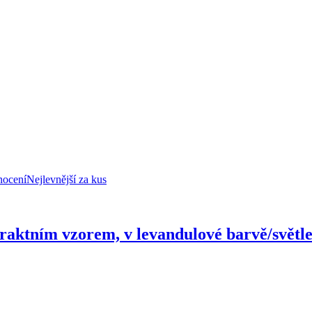
nocení
Nejlevnější za kus
straktním vzorem, v levandulové barvě/svět