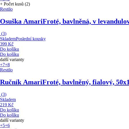
+ Počet kusů (2)
Restilo
Osuška Amari
Froté, bavlněná, v levandulo
(
3
)
Skladem
Poslední kousky
399 Kč
Do košíku
Do košíku
další varianty
+7
+8
Restilo
Ručník Amari
Froté, bavlněný, fialový, 50
(
3
)
Skladem
219 Kč
Do košíku
Do košíku
další varianty
+5
+6