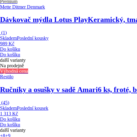
Premium
Mette Ditmer Denmark
Dávkovač mýdla Lotus Play
Keramický, tmav
(
1
)
Skladem
Poslední kousky
989 Kč
Do košíku
Do košíku
další varianty
Na prodejně
Výhodná cena
Restilo
Ručníky a osušky v sadě Amari
6 ks, froté,
(
45
)
Skladem
Poslední kousek
1 313 Kč
Do košíku
Do košíku
další varianty
+8
+9