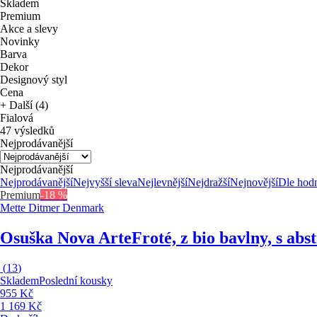
Skladem
Premium
Akce a slevy
Novinky
Barva
Dekor
Designový styl
Cena
+ Další (4)
Fialová
47 výsledků
Nejprodávanější
Nejprodávanější
Nejprodávanější
Nejvyšší sleva
Nejlevnější
Nejdražší
Nejnovější
Dle hod
Premium
-18 %
Mette Ditmer Denmark
Osuška Nova Arte
Froté, z bio bavlny, s ab
(
13
)
Skladem
Poslední kousky
955 Kč
1 169 Kč