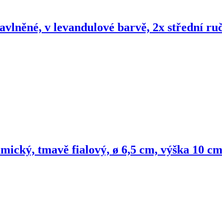
 bavlněné, v levandulové barvě, 2x střední r
mický, tmavě fialový, ø 6,5 cm, výška 10 c