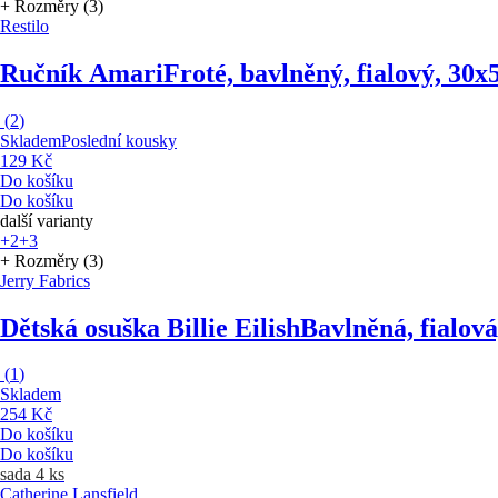
+ Rozměry (3)
Restilo
Ručník Amari
Froté, bavlněný, fialový, 30
(
2
)
Skladem
Poslední kousky
129 Kč
Do košíku
Do košíku
další varianty
+2
+3
+ Rozměry (3)
Jerry Fabrics
Dětská osuška Billie Eilish
Bavlněná, fialov
(
1
)
Skladem
254 Kč
Do košíku
Do košíku
sada 4 ks
Catherine Lansfield