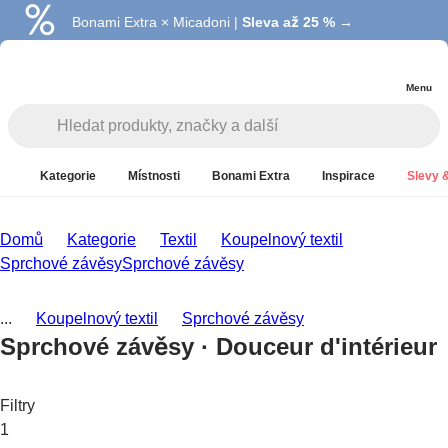
Bonami Extra × Micadoni |
Summer Sale |
Ušetřete až 40 % →
Sleva až 25 % →
Menu
Kategorie
Místnosti
Bonami Extra
Inspirace
Slevy &
Domů
Kategorie
Textil
Koupelnový textil
Sprchové závěsy
Sprchové závěsy
...
Koupelnový textil
Sprchové závěsy
Sprchové závěsy · Douceur d'intérieur
Filtry
1