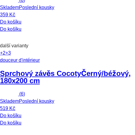
(
6
)
Skladem
Poslední kousky
359 Kč
Do košíku
Do košíku
další varianty
+2
+3
douceur d'intérieur
Sprchový závěs Cocoty
Černý/béžový,
180x200 cm
(
6
)
Skladem
Poslední kousky
519 Kč
Do košíku
Do košíku