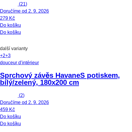
(
21
)
Doručíme od 2. 9. 2026
279 Kč
Do košíku
Do košíku
další varianty
+2
+3
douceur d'intérieur
Sprchový závěs Havane
S potiskem,
bílý/zelený, 180x200 cm
(
2
)
Doručíme od 2. 9. 2026
459 Kč
Do košíku
Do košíku