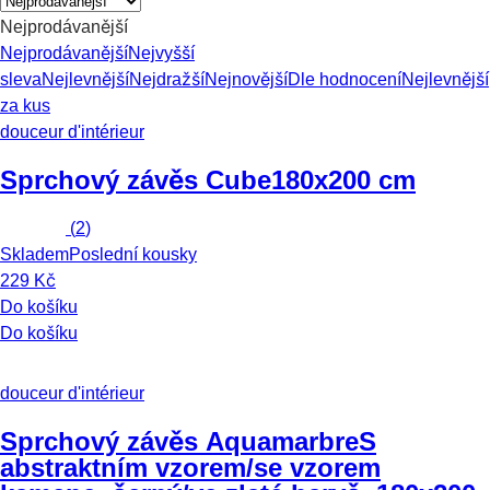
Nejprodávanější
Nejprodávanější
Nejvyšší
sleva
Nejlevnější
Nejdražší
Nejnovější
Dle hodnocení
Nejlevnější
za kus
douceur d'intérieur
Sprchový závěs Cube
180x200 cm
(
2
)
Skladem
Poslední kousky
229 Kč
Do košíku
Do košíku
douceur d'intérieur
Sprchový závěs Aquamarbre
S
abstraktním vzorem/se vzorem