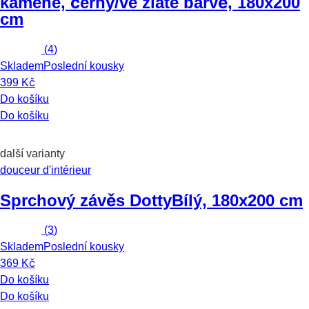
kamene, černý/ve zlaté barvě, 180x200
cm
(
4
)
Skladem
Poslední kousky
399 Kč
Do košíku
Do košíku
další varianty
douceur d'intérieur
Sprchový závěs Dotty
Bílý, 180x200 cm
(
3
)
Skladem
Poslední kousky
369 Kč
Do košíku
Do košíku