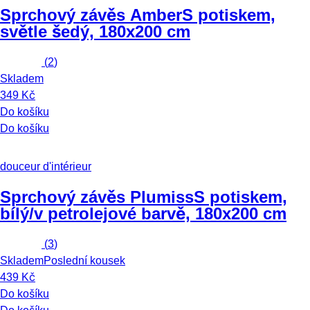
Sprchový závěs Amber
S potiskem,
světle šedý, 180x200 cm
(
2
)
Skladem
349 Kč
Do košíku
Do košíku
douceur d'intérieur
Sprchový závěs Plumiss
S potiskem,
bílý/v petrolejové barvě, 180x200 cm
(
3
)
Skladem
Poslední kousek
439 Kč
Do košíku