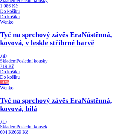
Skladem
Poslední kousky
1 086 Kč
Do košíku
Do košíku
Wenko
Tyč na sprchový závěs Era
Nástěnná,
kovová, v leskle stříbrné barvě
(
4
)
Skladem
Poslední kousky
719 Kč
Do košíku
Do košíku
-9 %
Wenko
Tyč na sprchový závěs Era
Nástěnná,
kovová, bílá
(
1
)
Skladem
Poslední kousek
604 Kč
669 Kč