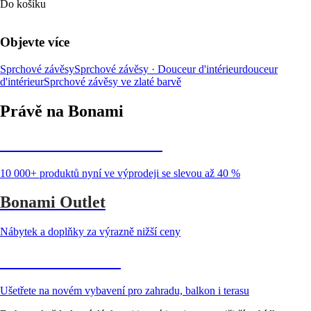
Do košíku
Objevte více
Sprchové závěsy
Sprchové závěsy · Douceur d'intérieur
douceur
d'intérieur
Sprchové závěsy ve zlaté barvě
Právě na Bonami
Summer Sale až -40 %
10 000+ produktů nyní ve výprodeji se slevou až 40 %
Bonami Outlet
Nábytek a doplňky za výrazně nižší ceny
Zahrada ve slevě
Ušetřete na novém vybavení pro zahradu, balkon i terasu