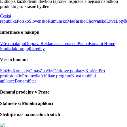
E-shop s každodenní dávkou (s)nové inspirace a nejširší nabídkou
produktů pro krásné bydlení.
Česká
republika
Polsko
Slovensko
Rumunsko
Maďarsko
Chorvatsko
Litva
Lotyš
Informace o nákupu
Vše o nákupu
Doprava
Reklamace a vrácení
Platba
Bonami Home
Studia
Jak fungují kredity
Více o bonami
Služby
Kontakty
O nás
Značky
Dárkové poukazy
Kariéra
Pro
profesionály
Pro média
Affiliate program
Nová mobilní
aplikace
BonamiStar
Bonami prodejny v Praze
Stáhněte si Mobilní aplikaci
Sledujte nás na sociálních sítích