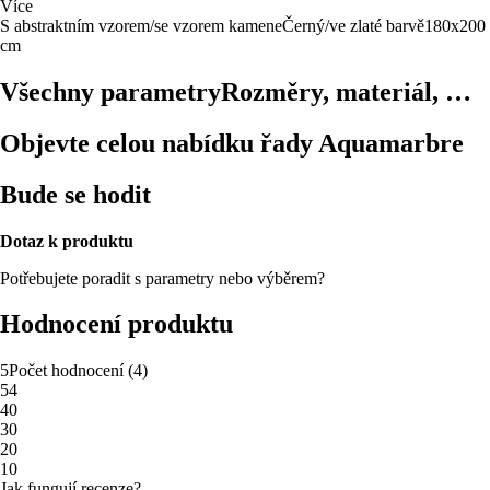
Více
S abstraktním vzorem/se vzorem kamene
Černý/ve zlaté barvě
180x200
cm
Všechny parametry
Rozměry, materiál, …
Objevte celou nabídku řady Aquamarbre
Bude se hodit
Dotaz k produktu
Potřebujete poradit s parametry nebo výběrem?
Hodnocení produktu
5
Počet hodnocení
(
4
)
5
4
4
0
3
0
2
0
1
0
Jak fungují recenze?