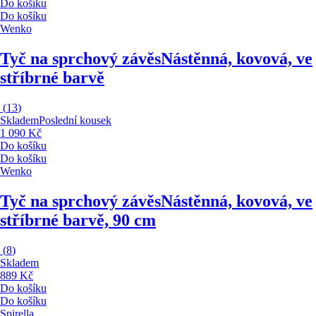
Do košíku
Do košíku
Wenko
Tyč na sprchový závěs
Nástěnná, kovová, ve
stříbrné barvě
(
13
)
Skladem
Poslední kousek
1 090 Kč
Do košíku
Do košíku
Wenko
Tyč na sprchový závěs
Nástěnná, kovová, ve
stříbrné barvě, 90 cm
(
8
)
Skladem
889 Kč
Do košíku
Do košíku
Spirella