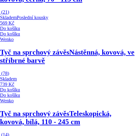
(
21
)
Skladem
Poslední kousky
569 Kč
Do košíku
Do košíku
Wenko
Tyč na sprchový závěs
Nástěnná, kovová, ve
stříbrné barvě
(
78
)
Skladem
739 Kč
Do košíku
Do košíku
Wenko
Tyč na sprchový závěs
Teleskopická,
kovová, bílá, 110 - 245 cm
(
14
)