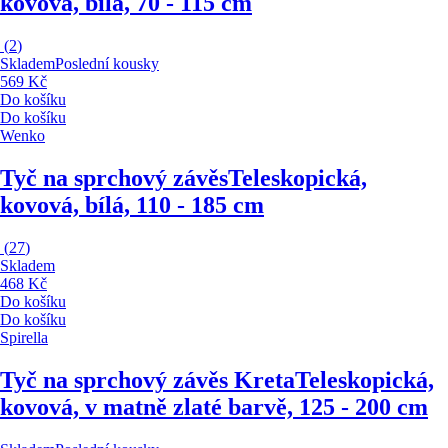
kovová, bílá, 70 - 115 cm
(
2
)
Skladem
Poslední kousky
569 Kč
Do košíku
Do košíku
Wenko
Tyč na sprchový závěs
Teleskopická,
kovová, bílá, 110 - 185 cm
(
27
)
Skladem
468 Kč
Do košíku
Do košíku
Spirella
Tyč na sprchový závěs Kreta
Teleskopická,
kovová, v matně zlaté barvě, 125 - 200 cm