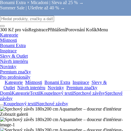
Bonami Extra × Micadoni |
Sleva až 25 % →
Summer Sale |
Ušetřete až 40 % →
300 Kč pro vás
Registrace
Přihlášení
Porovnání
Košík
Menu
Kategorie
Místnosti
Bonami Extra
Inspirace
Slevy & Outlet
Návrh interiéru
Novinky
Premium značky
Pro profesionály
Kategorie
Místnosti
Bonami Extra
Inspirace
Slevy &
Outlet
Návrh interiéru
Novinky
Premium značky
Domů
Kategorie
Textil
Koupelnový textil
Sprchové závěsy
Sprchové
závěsy
...
Koupelnový textil
Sprchové závěsy
Zobrazit galerii