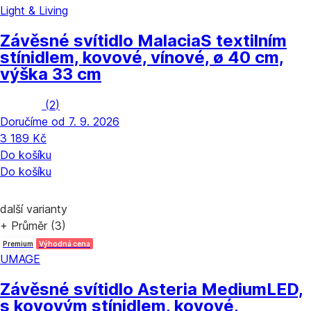
Light & Living
Závěsné svítidlo Malacia
S textilním
stínidlem, kovové, vínové, ø 40 cm,
výška 33 cm
(
2
)
Doručíme od 7. 9. 2026
3 189 Kč
Do košíku
Do košíku
další varianty
+ Průměr (3)
Premium
Výhodná cena
UMAGE
Závěsné svítidlo Asteria Medium
LED,
s kovovým stínidlem, kovové,