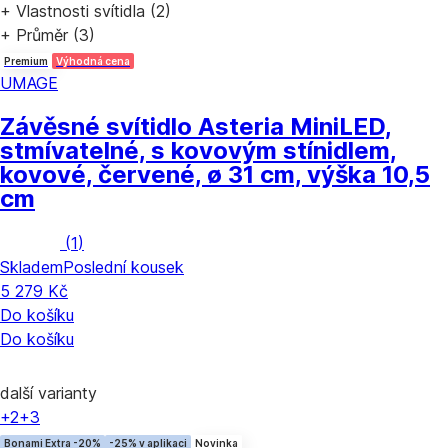
+ Vlastnosti svítidla (2)
+ Průměr (3)
Premium
Výhodná cena
UMAGE
Závěsné svítidlo Asteria Mini
LED,
stmívatelné, s kovovým stínidlem,
kovové, červené, ø 31 cm, výška 10,5
cm
(
1
)
Skladem
Poslední kousek
5 279 Kč
Do košíku
Do košíku
další varianty
+2
+3
Bonami Extra -20%
-25% v aplikaci
Novinka