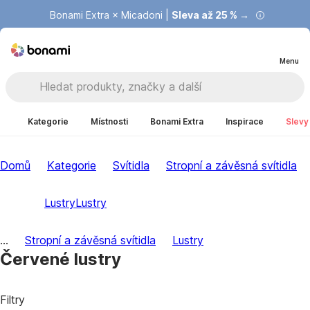
Bonami Extra × Micadoni |
Summer Sale |
Ušetřete až 40 % →
Sleva až 25 % →
Menu
Kategorie
Místnosti
Bonami Extra
Inspirace
Slevy
Domů
Kategorie
Svítidla
Stropní a závěsná svítidla
Lustry
Lustry
...
Stropní a závěsná svítidla
Lustry
Červené lustry
Filtry