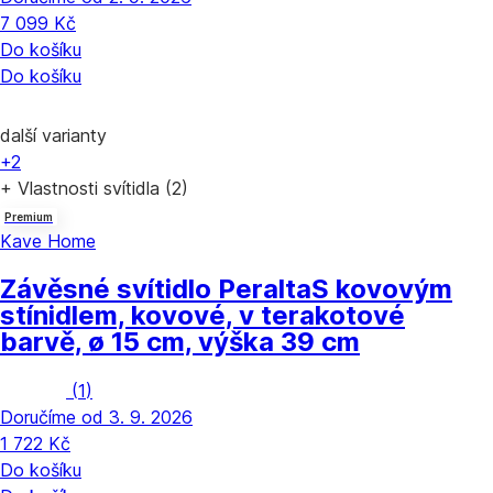
7 099 Kč
Do košíku
Do košíku
další varianty
+2
+ Vlastnosti svítidla (2)
Premium
Kave Home
Závěsné svítidlo Peralta
S kovovým
stínidlem, kovové, v terakotové
barvě, ø 15 cm, výška 39 cm
(
1
)
Doručíme od 3. 9. 2026
1 722 Kč
Do košíku