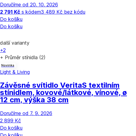
Doručíme od 20. 10. 2026
2 791 Kč
s kódem
3 489 Kč bez kódu
Do košíku
Do košíku
další varianty
+2
+ Průměr stínidla (2)
Novinka
Light & Living
Závěsné svítidlo Verita
S textilním
stínidlem, kovové/látkové, vínové, ø
12 cm, výška 38 cm
Doručíme od 7. 9. 2026
2 899 Kč
Do košíku
Do košíku