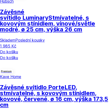
Hübsch
Závěsné
svítidlo Luminary
Stmívatelné, s
kovovým stínidlem, vínové/světle
modré, ø 25 cm, výška 26 cm
Skladem
Poslední kousky
1 985 Kč
Do košíku
Do košíku
Premium
Kave Home
Závěsné svítidlo Porte
LED,
stmívatelné, s kovovým stínidlem,
kovové, červené, ø 16 cm, výška 173,5
cm