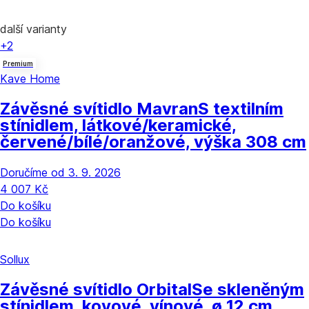
další varianty
+2
Premium
Kave Home
Závěsné svítidlo Mavran
S textilním
stínidlem, látkové/keramické,
červené/bílé/oranžové, výška 308 cm
Doručíme od 3. 9. 2026
4 007 Kč
Do košíku
Do košíku
Sollux
Závěsné svítidlo Orbital
Se skleněným
stínidlem, kovové, vínové, ø 12 cm,