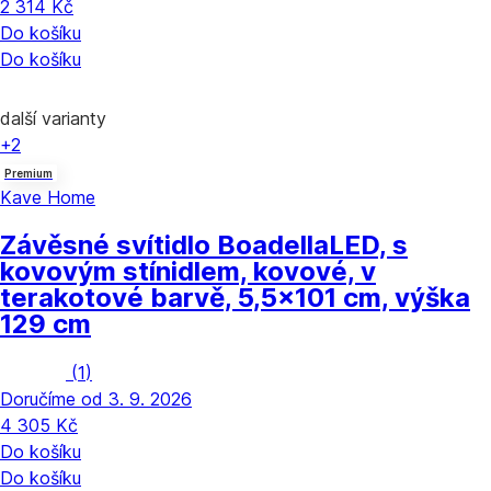
2 314 Kč
Do košíku
Do košíku
další varianty
+2
Premium
Kave Home
Závěsné svítidlo Boadella
LED, s
kovovým stínidlem, kovové, v
terakotové barvě, 5,5x101 cm, výška
129 cm
(
1
)
Doručíme od 3. 9. 2026
4 305 Kč
Do košíku
Do košíku