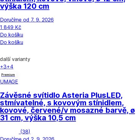
výška 120 cm
Doručíme od 7. 9. 2026
1 849 Kč
Do košíku
Do košíku
další varianty
+3
+4
Premium
UMAGE
Závěsné svítidlo Asteria Plus
LED,
stmívatelné, s kovovým stínidlem,
kovové, červené/v mosazné barvě, ø
31 cm, výška 10,5 cm
(
38
)
Doručíme od 2. 9. 2026