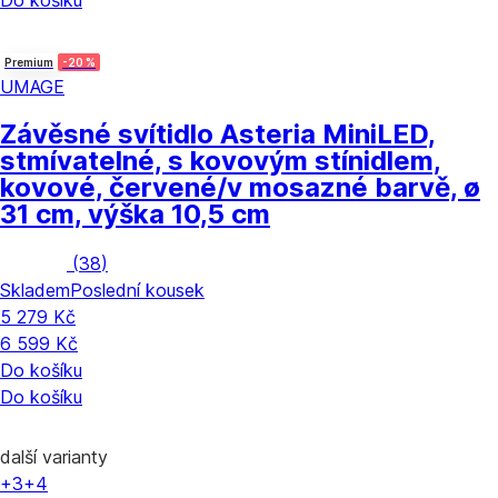
Premium
-20 %
UMAGE
Závěsné svítidlo Asteria Mini
LED,
stmívatelné, s kovovým stínidlem,
kovové, červené/v mosazné barvě, ø
31 cm, výška 10,5 cm
(
38
)
Skladem
Poslední kousek
5 279 Kč
6 599 Kč
Do košíku
Do košíku
další varianty
+3
+4