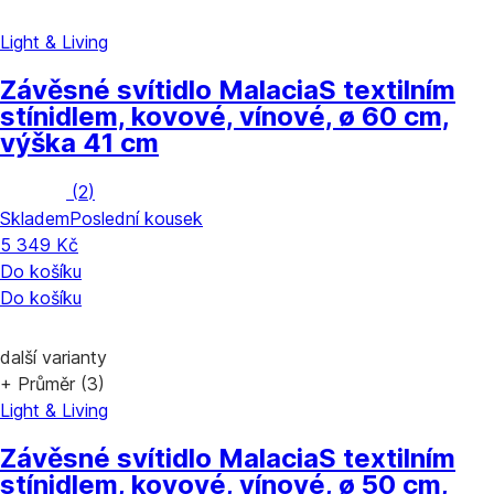
Light & Living
Závěsné svítidlo Malacia
S textilním
stínidlem, kovové, vínové, ø 60 cm,
výška 41 cm
(
2
)
Skladem
Poslední kousek
5 349 Kč
Do košíku
Do košíku
další varianty
+ Průměr (3)
Light & Living
Závěsné svítidlo Malacia
S textilním
stínidlem, kovové, vínové, ø 50 cm,