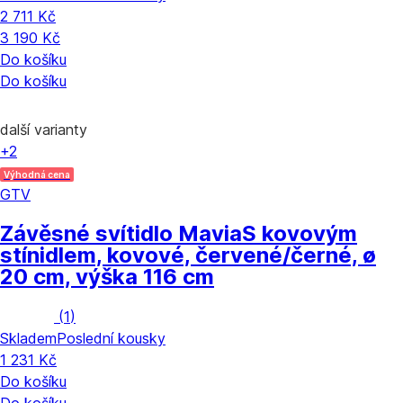
2 711 Kč
3 190 Kč
Do košíku
Do košíku
další varianty
+2
Výhodná cena
GTV
Závěsné svítidlo Mavia
S kovovým
stínidlem, kovové, červené/černé, ø
20 cm, výška 116 cm
(
1
)
Skladem
Poslední kousky
1 231 Kč
Do košíku
Do košíku