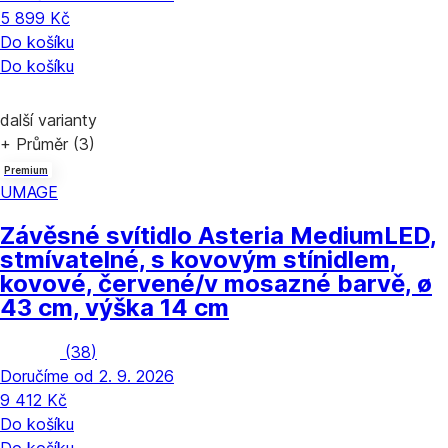
5 899 Kč
Do košíku
Do košíku
další varianty
+ Průměr (3)
Premium
UMAGE
Závěsné svítidlo Asteria Medium
LED,
stmívatelné, s kovovým stínidlem,
kovové, červené/v mosazné barvě, ø
43 cm, výška 14 cm
(
38
)
Doručíme od 2. 9. 2026
9 412 Kč
Do košíku