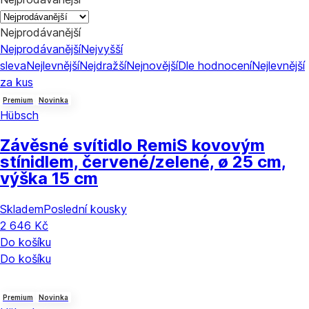
Nejprodávanější
Nejprodávanější
Nejvyšší
sleva
Nejlevnější
Nejdražší
Nejnovější
Dle hodnocení
Nejlevnější
za kus
Premium
Novinka
Hübsch
Závěsné svítidlo Remi
S kovovým
stínidlem, červené/zelené, ø 25 cm,
výška 15 cm
Skladem
Poslední kousky
2 646 Kč
Do košíku
Do košíku
Premium
Novinka