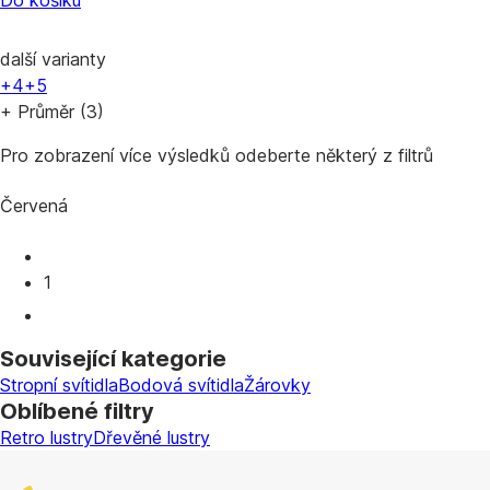
Do košíku
další varianty
+4
+5
+ Průměr (3)
Pro zobrazení více výsledků odeberte některý z filtrů
Červená
1
Související kategorie
Stropní svítidla
Bodová svítidla
Žárovky
Oblíbené filtry
Retro lustry
Dřevěné lustry