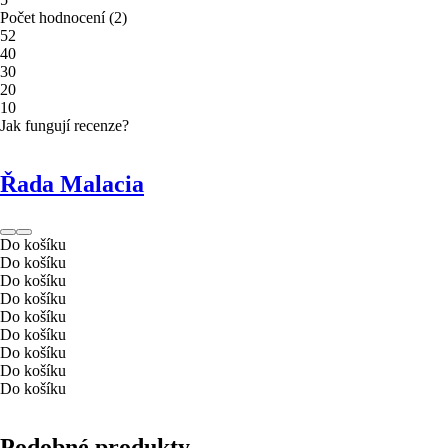
Počet hodnocení
(
2
)
5
2
4
0
3
0
2
0
1
0
Jak fungují recenze?
Řada Malacia
Do košíku
Do košíku
Do košíku
Do košíku
Do košíku
Do košíku
Do košíku
Do košíku
Do košíku
Podobné produkty