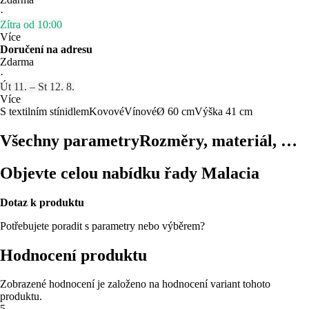
·
Zítra od 10:00
Více
Doručení na adresu
Zdarma
·
Út 11. – St 12. 8.
Více
S textilním stínidlem
Kovové
Vínové
Ø 60 cm
Výška 41 cm
Všechny parametry
Rozměry, materiál, …
Objevte celou nabídku řady Malacia
Dotaz k produktu
Potřebujete poradit s parametry nebo výběrem?
Hodnocení produktu
Zobrazené hodnocení je založeno na hodnocení variant tohoto
produktu.
5