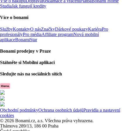
Vše o nákupu
Doprava
Reklamace a vrácení
Platba
Bonami Home
Studia
Jak fungují kredity
Více o bonami
Služby
Kontakty
O nás
Značky
Dárkové poukazy
Kariéra
Pro
profesionály
Pro média
Affiliate program
Nová mobilní
aplikace
BonamiStar
Bonami prodejny v Praze
Stáhněte si Mobilní aplikaci
Sledujte nás na sociálních sítích
Obchodní podmínky
Ochrana osobních údajů
Pravidla a nastavení
cookies
© 2026 Bonami.cz, a.s. Všechna práva vyhrazena.
Thámova 289/13, 186 00 Praha