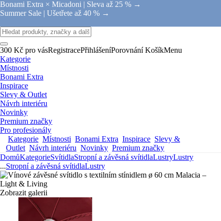
Bonami Extra × Micadoni |
Sleva až 25 % →
Summer Sale |
Ušetřete až 40 % →
300 Kč pro vás
Registrace
Přihlášení
Porovnání
Košík
Menu
Kategorie
Místnosti
Bonami Extra
Inspirace
Slevy & Outlet
Návrh interiéru
Novinky
Premium značky
Pro profesionály
Kategorie
Místnosti
Bonami Extra
Inspirace
Slevy &
Outlet
Návrh interiéru
Novinky
Premium značky
Domů
Kategorie
Svítidla
Stropní a závěsná svítidla
Lustry
Lustry
...
Stropní a závěsná svítidla
Lustry
Zobrazit galerii