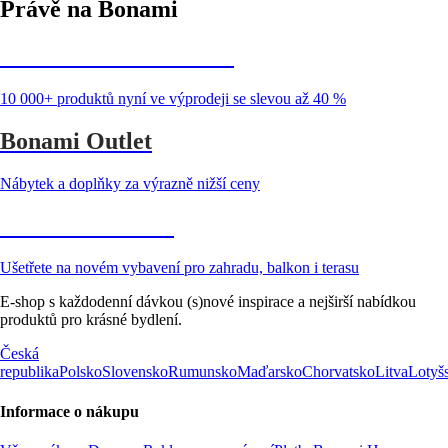
Právě na Bonami
Summer Sale až -40 %
10 000+ produktů nyní ve výprodeji se slevou až 40 %
Bonami Outlet
Nábytek a doplňky za výrazně nižší ceny
Zahrada ve slevě
Ušetřete na novém vybavení pro zahradu, balkon i terasu
E-shop s každodenní dávkou (s)nové inspirace a nejširší nabídkou
produktů pro krásné bydlení.
Česká
republika
Polsko
Slovensko
Rumunsko
Maďarsko
Chorvatsko
Litva
Lotyš
Informace o nákupu