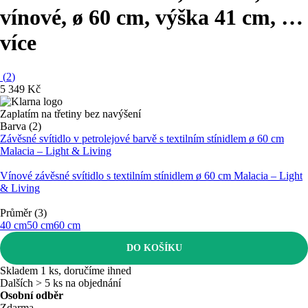
vínové, ø 60 cm, výška 41 cm
, …
více
(
2
)
5 349 Kč
Zaplatím na třetiny bez navýšení
Barva (2)
Závěsné svítidlo v petrolejové barvě s textilním stínidlem ø 60 cm
Malacia – Light & Living
Vínové závěsné svítidlo s textilním stínidlem ø 60 cm Malacia – Light
& Living
Průměr (3)
40 cm
50 cm
60 cm
DO KOŠÍKU
Skladem 1 ks, doručíme ihned
Dalších > 5 ks na objednání
Osobní odběr
Zdarma