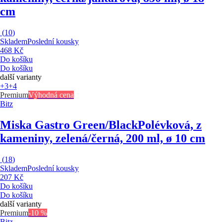
cm
(
10
)
Skladem
Poslední kousky
468 Kč
Do košíku
Do košíku
další varianty
+3
+4
Premium
Výhodná cena
Bitz
Miska Gastro Green/Black
Polévková, z
kameniny, zelená/černá, 200 ml, ø 10 cm
(
18
)
Skladem
Poslední kousky
207 Kč
Do košíku
Do košíku
další varianty
Premium
-10 %
Bitz