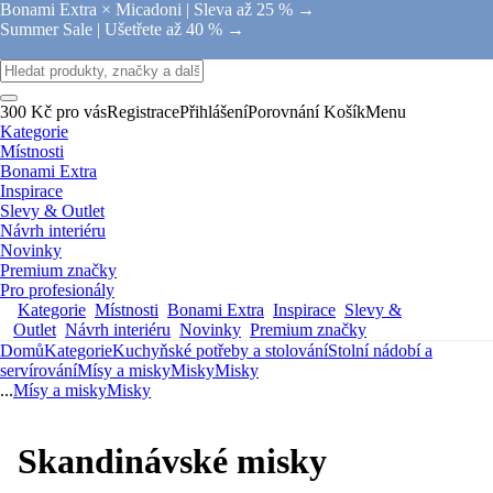
Bonami Extra × Micadoni |
Sleva až 25 % →
Summer Sale |
Ušetřete až 40 % →
300 Kč pro vás
Registrace
Přihlášení
Porovnání
Košík
Menu
Kategorie
Místnosti
Bonami Extra
Inspirace
Slevy & Outlet
Návrh interiéru
Novinky
Premium značky
Pro profesionály
Kategorie
Místnosti
Bonami Extra
Inspirace
Slevy &
Outlet
Návrh interiéru
Novinky
Premium značky
Domů
Kategorie
Kuchyňské potřeby a stolování
Stolní nádobí a
servírování
Mísy a misky
Misky
Misky
...
Mísy a misky
Misky
Skandinávské misky