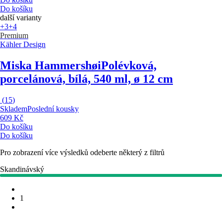
Do košíku
další varianty
+3
+4
Premium
Kähler Design
Miska Hammershøi
Polévková,
porcelánová, bílá, 540 ml, ø 12 cm
(
15
)
Skladem
Poslední kousky
609 Kč
Do košíku
Do košíku
Pro zobrazení více výsledků odeberte některý z filtrů
Skandinávský
1