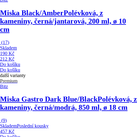
Miska Black/Amber
Polévková, z
kameniny, černá/jantarová, 200 ml, ø 10
cm
(
17
)
Skladem
190 Kč
212 Kč
Do košíku
Do košíku
další varianty
Premium
Bitz
Miska Gastro Dark Blue/Black
Polévková, z
kameniny, černá/modrá, 850 ml, ø 18 cm
(
9
)
Skladem
Poslední kousky
457 Kč
Do košíku