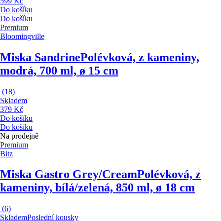
599 Kč
Do košíku
Do košíku
Premium
Bloomingville
Miska Sandrine
Polévková, z kameniny,
modrá, 700 ml, ø 15 cm
(
18
)
Skladem
379 Kč
Do košíku
Do košíku
Na prodejně
Premium
Bitz
Miska Gastro Grey/Cream
Polévková, z
kameniny, bílá/zelená, 850 ml, ø 18 cm
(
6
)
Skladem
Poslední kousky