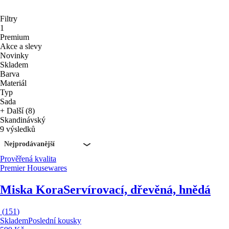
Filtry
1
Premium
Akce a slevy
Novinky
Skladem
Barva
Materiál
Typ
Sada
+ Další (8)
Skandinávský
9 výsledků
Nejprodávanější
Prověřená kvalita
Premier Housewares
Miska Kora
Servírovací, dřevěná, hnědá
(
151
)
Skladem
Poslední kousky