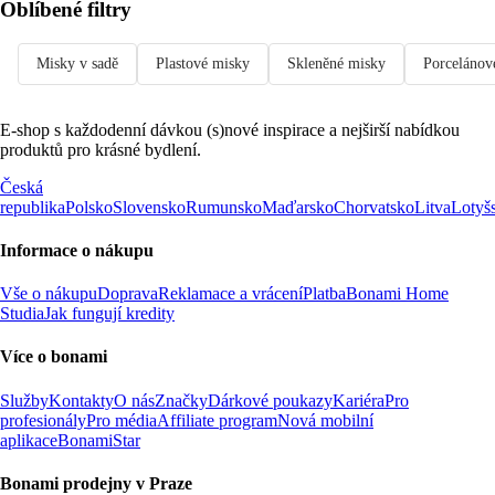
Oblíbené filtry
Misky v sadě
Plastové misky
Skleněné misky
Porcelánov
E-shop s každodenní dávkou (s)nové inspirace a nejširší nabídkou
produktů pro krásné bydlení.
Česká
republika
Polsko
Slovensko
Rumunsko
Maďarsko
Chorvatsko
Litva
Lotyš
Informace o nákupu
Vše o nákupu
Doprava
Reklamace a vrácení
Platba
Bonami Home
Studia
Jak fungují kredity
Více o bonami
Služby
Kontakty
O nás
Značky
Dárkové poukazy
Kariéra
Pro
profesionály
Pro média
Affiliate program
Nová mobilní
aplikace
BonamiStar
Bonami prodejny v Praze