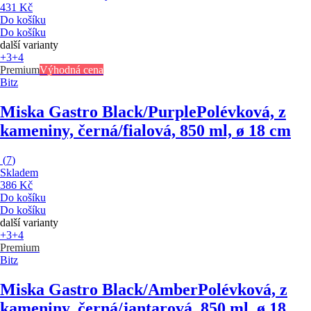
431 Kč
Do košíku
Do košíku
další varianty
+3
+4
Premium
Výhodná cena
Bitz
Miska Gastro Black/Purple
Polévková, z
kameniny, černá/fialová, 850 ml, ø 18 cm
(
7
)
Skladem
386 Kč
Do košíku
Do košíku
další varianty
+3
+4
Premium
Bitz
Miska Gastro Black/Amber
Polévková, z
kameniny, černá/jantarová, 850 ml, ø 18