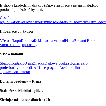
E-shop s každodenní dávkou (s)nové inspirace a nejširší nabídkou
produktů pro krásné bydlení.
Česká
republika
Polsko
Slovensko
Rumunsko
Maďarsko
Chorvatsko
Litva
Lotyš
Informace o nákupu
Vše o nákupu
Doprava
Reklamace a vrácení
Platba
Bonami Home
Studia
Jak fungují kredity
Více o bonami
Služby
Kontakty
O nás
Značky
Dárkové poukazy
Kariéra
Pro
profesionály
Pro média
Affiliate program
Nová mobilní
aplikace
BonamiStar
Bonami prodejny v Praze
Stáhněte si Mobilní aplikaci
Sledujte nás na sociálních sítích