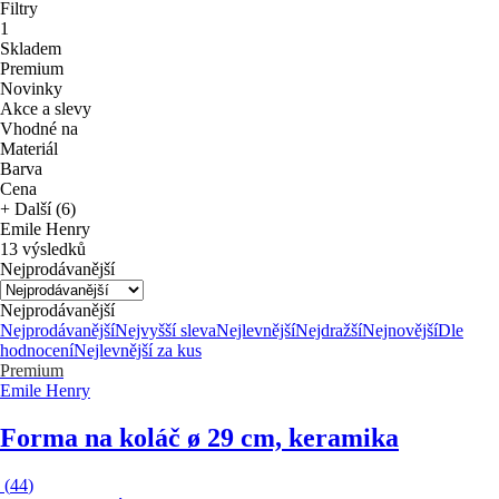
Filtry
1
Skladem
Premium
Novinky
Akce a slevy
Vhodné na
Materiál
Barva
Cena
+ Další (6)
Emile Henry
13 výsledků
Nejprodávanější
Nejprodávanější
Nejprodávanější
Nejvyšší sleva
Nejlevnější
Nejdražší
Nejnovější
Dle
hodnocení
Nejlevnější za kus
Premium
Emile Henry
Forma na koláč
ø 29 cm, keramika
(
44
)