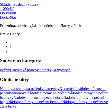
Skladem
Poslední kousek
1 090 Kč
Do košíku
Do košíku
Pro zobrazení více výsledků odeberte některý z filtrů
Emile Henry
1
Související kategorie
Pečení
Cukrářské potřeby
Odměrky a trychtýře
Oblíbené filtry
Nádoby a formy na pečení z kameniny
Keramické nádoby a formy na
pečení
Silikonové nádoby a formy na pečení
Nádoby a formy na pečení
bábovky
Nádoby a formy na pečení dortu
Nádoby a formy na pečení
baget
Nádoby a formy na pečení beránka
Nádoby a formy na pečení ve
zlaté barvě