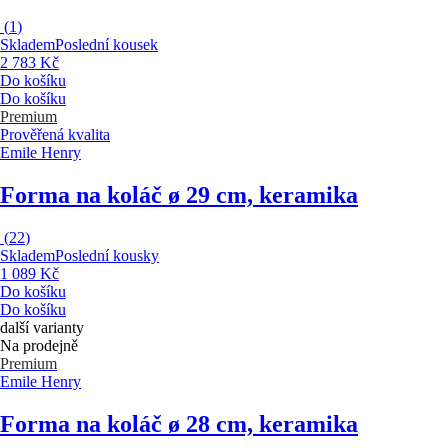
(
1
)
Skladem
Poslední kousek
2 783 Kč
Do košíku
Do košíku
Premium
Prověřená kvalita
Emile Henry
Forma na koláč
ø 29 cm, keramika
(
22
)
Skladem
Poslední kousky
1 089 Kč
Do košíku
Do košíku
další varianty
Na prodejně
Premium
Emile Henry
Forma na koláč
ø 28 cm, keramika