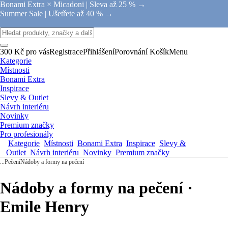
Bonami Extra × Micadoni |
Sleva až 25 % →
Summer Sale |
Ušetřete až 40 % →
300 Kč pro vás
Registrace
Přihlášení
Porovnání
Košík
Menu
Kategorie
Místnosti
Bonami Extra
Inspirace
Slevy & Outlet
Návrh interiéru
Novinky
Premium značky
Pro profesionály
Kategorie
Místnosti
Bonami Extra
Inspirace
Slevy &
Outlet
Návrh interiéru
Novinky
Premium značky
...
Pečení
Nádoby a formy na pečení
Nádoby a formy na pečení ·
Emile Henry