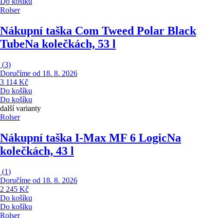
Do košíku
Rolser
Nákupní taška Com Tweed Polar Black
Tube
Na kolečkách, 53 l
(
3
)
Doručíme od 18. 8. 2026
3 114 Kč
Do košíku
Do košíku
další varianty
Rolser
Nákupní taška I-Max MF 6 Logic
Na
kolečkách, 43 l
(
1
)
Doručíme od 18. 8. 2026
2 245 Kč
Do košíku
Do košíku
Rolser