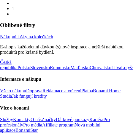
1
Oblíbené filtry
Nákupní tašky na kolečkách
E-shop s každodenní dávkou (s)nové inspirace a nejširší nabídkou
produktů pro krásné bydlení.
Česká
republika
Polsko
Slovensko
Rumunsko
Maďarsko
Chorvatsko
Litva
Lotyš
Informace o nákupu
Vše o nákupu
Doprava
Reklamace a vrácení
Platba
Bonami Home
Studia
Jak fungují kredity
Více o bonami
Služby
Kontakty
O nás
Značky
Dárkové poukazy
Kariéra
Pro
profesionály
Pro média
Affiliate program
Nová mobilní
aplikace
BonamiStar