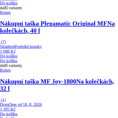
Do košíku
další varianty
Rolser
Nákupní taška Plegamatic Original MF
Na
kolečkách, 40 l
(
7
)
Skladem
Poslední kousky
1 688 Kč
Do košíku
Do košíku
další varianty
Rolser
Nákupní taška MF Joy-1800
Na kolečkách,
32 l
(
1
)
Doručíme od 18. 8. 2026
1 395 Kč
Do košíku