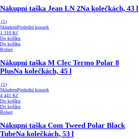
Nákupní taška Jean LN 2
Na kolečkách, 43 l
(
1
)
Skladem
Poslední kousek
1 310 Kč
Do košíku
Do košíku
Rolser
Nákupní taška M Clec Termo Polar 8
Plus
Na kolečkách, 45 l
(
1
)
Skladem
Poslední kousek
4 441 Kč
Do košíku
Do košíku
Rolser
Nákupní taška Com Tweed Polar Black
Tube
Na kolečkách, 53 l