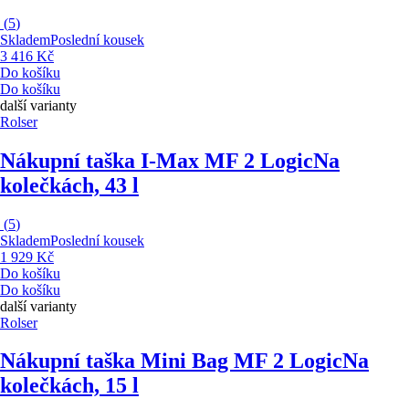
(
5
)
Skladem
Poslední kousek
3 416 Kč
Do košíku
Do košíku
další varianty
Rolser
Nákupní taška I-Max MF 2 Logic
Na
kolečkách, 43 l
(
5
)
Skladem
Poslední kousek
1 929 Kč
Do košíku
Do košíku
další varianty
Rolser
Nákupní taška Mini Bag MF 2 Logic
Na
kolečkách, 15 l