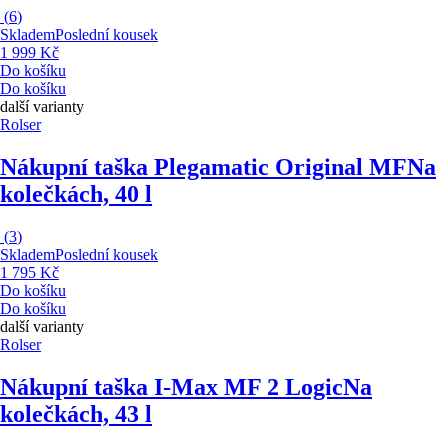
(
6
)
Skladem
Poslední kousek
1 999 Kč
Do košíku
Do košíku
další varianty
Rolser
Nákupní taška Plegamatic Original MF
Na
kolečkách, 40 l
(
3
)
Skladem
Poslední kousek
1 795 Kč
Do košíku
Do košíku
další varianty
Rolser
Nákupní taška I-Max MF 2 Logic
Na
kolečkách, 43 l