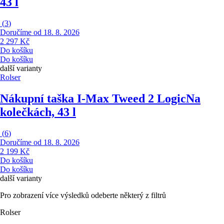
43 l
(
3
)
Doručíme od 18. 8. 2026
2 297 Kč
Do košíku
Do košíku
další varianty
Rolser
Nákupní taška I-Max Tweed 2 Logic
Na
kolečkách, 43 l
(
6
)
Doručíme od 18. 8. 2026
2 199 Kč
Do košíku
Do košíku
další varianty
Pro zobrazení více výsledků odeberte některý z filtrů
Rolser