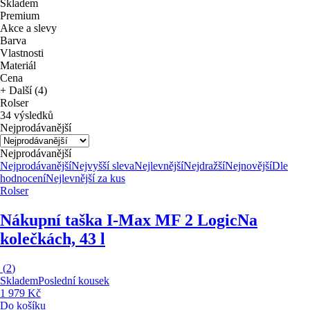
Skladem
Premium
Akce a slevy
Barva
Vlastnosti
Materiál
Cena
+ Další (4)
Rolser
34 výsledků
Nejprodávanější
Nejprodávanější
Nejprodávanější
Nejvyšší sleva
Nejlevnější
Nejdražší
Nejnovější
Dle
hodnocení
Nejlevnější za kus
Rolser
Nákupní taška I-Max MF 2 Logic
Na
kolečkách, 43 l
(
2
)
Skladem
Poslední kousek
1 979 Kč
Do košíku