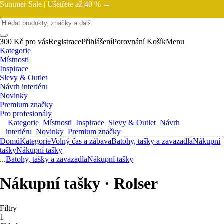
Summer Sale |
Ušetřete až 40 % →
300 Kč pro vás
Registrace
Přihlášení
Porovnání
Košík
Menu
Kategorie
Místnosti
Inspirace
Slevy & Outlet
Návrh interiéru
Novinky
Premium značky
Pro profesionály
Kategorie
Místnosti
Inspirace
Slevy & Outlet
Návrh
interiéru
Novinky
Premium značky
Domů
Kategorie
Volný čas a zábava
Batohy, tašky a zavazadla
Nákupní
tašky
Nákupní tašky
...
Batohy, tašky a zavazadla
Nákupní tašky
Nákupní tašky · Rolser
Filtry
1