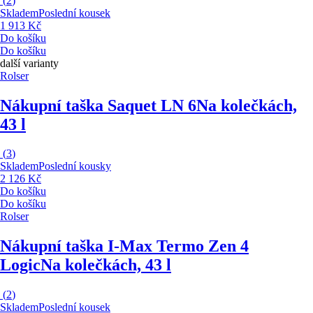
(
2
)
Skladem
Poslední kousek
1 913 Kč
Do košíku
Do košíku
další varianty
Rolser
Nákupní taška Saquet LN 6
Na kolečkách,
43 l
(
3
)
Skladem
Poslední kousky
2 126 Kč
Do košíku
Do košíku
Rolser
Nákupní taška I-Max Termo Zen 4
Logic
Na kolečkách, 43 l
(
2
)
Skladem
Poslední kousek