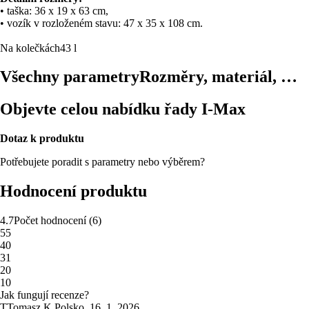
• taška: 36 x 19 x 63 cm,
• vozík v rozloženém stavu: 47 x 35 x 108 cm.
Na kolečkách
43 l
Všechny parametry
Rozměry, materiál, …
Objevte celou nabídku řady I-Max
Dotaz k produktu
Potřebujete poradit s parametry nebo výběrem?
Hodnocení produktu
4.7
Počet hodnocení
(
6
)
5
5
4
0
3
1
2
0
1
0
Jak fungují recenze?
T
Tomasz K.
Polsko
,
16. 1. 2026