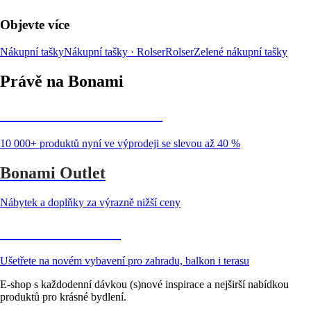
Objevte více
Nákupní tašky
Nákupní tašky · Rolser
Rolser
Zelené nákupní tašky
Právě na Bonami
Summer Sale až -40 %
10 000+ produktů nyní ve výprodeji se slevou až 40 %
Bonami Outlet
Nábytek a doplňky za výrazně nižší ceny
Zahrada ve slevě
Ušetřete na novém vybavení pro zahradu, balkon i terasu
E-shop s každodenní dávkou (s)nové inspirace a nejširší nabídkou
produktů pro krásné bydlení.