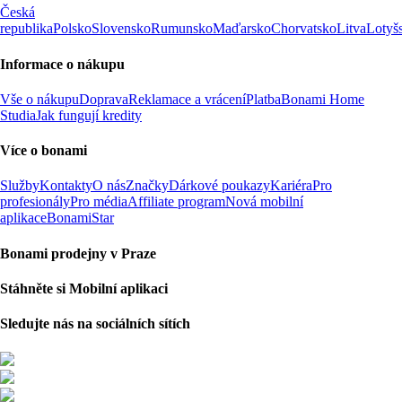
Česká
republika
Polsko
Slovensko
Rumunsko
Maďarsko
Chorvatsko
Litva
Lotyš
Informace o nákupu
Vše o nákupu
Doprava
Reklamace a vrácení
Platba
Bonami Home
Studia
Jak fungují kredity
Více o bonami
Služby
Kontakty
O nás
Značky
Dárkové poukazy
Kariéra
Pro
profesionály
Pro média
Affiliate program
Nová mobilní
aplikace
BonamiStar
Bonami prodejny v Praze
Stáhněte si Mobilní aplikaci
Sledujte nás na sociálních sítích