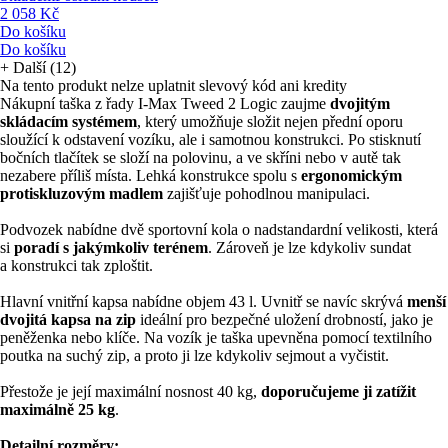
2 058 Kč
Do košíku
Do košíku
+
Další (12)
Na tento produkt nelze uplatnit slevový kód ani kredity
Nákupní taška z řady I-Max Tweed 2 Logic zaujme
dvojitým
skládacím systémem
, který umožňuje složit nejen přední oporu
sloužící k odstavení vozíku, ale i samotnou konstrukci. Po stisknutí
bočních tlačítek se složí na polovinu, a ve skříni nebo v autě tak
nezabere příliš místa. Lehká konstrukce spolu s
ergonomickým
protiskluzovým madlem
zajišťuje pohodlnou manipulaci.
Podvozek nabídne dvě sportovní kola o nadstandardní velikosti, která
si
poradí s jakýmkoliv terénem
. Zároveň je lze kdykoliv sundat
a konstrukci tak zploštit.
Hlavní vnitřní kapsa nabídne objem 43 l. Uvnitř se navíc skrývá
menší
dvojitá kapsa na zip
ideální pro bezpečné uložení drobností, jako je
peněženka nebo klíče. Na vozík je taška upevněna pomocí textilního
poutka na suchý zip, a proto ji lze kdykoliv sejmout a vyčistit.
Přestože je její maximální nosnost 40 kg,
doporučujeme ji zatížit
maximálně 25 kg
.
Detailní rozměry: