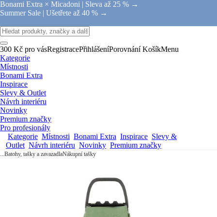
Bonami Extra × Micadoni |
Sleva až 25 % →
Summer Sale |
Ušetřete až 40 % →
300 Kč pro vás
Registrace
Přihlášení
Porovnání
Košík
Menu
Kategorie
Místnosti
Bonami Extra
Inspirace
Slevy & Outlet
Návrh interiéru
Novinky
Premium značky
Pro profesionály
Kategorie
Místnosti
Bonami Extra
Inspirace
Slevy &
Outlet
Návrh interiéru
Novinky
Premium značky
...
Batohy, tašky a zavazadla
Nákupní tašky