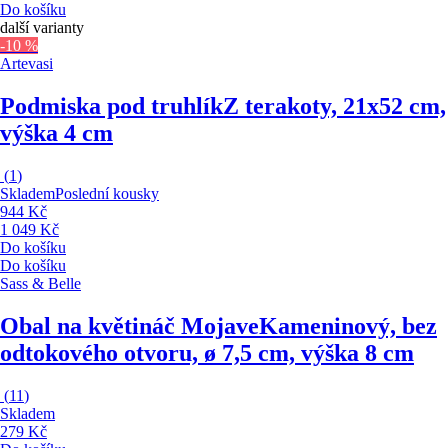
Do košíku
další varianty
-10 %
Artevasi
Podmiska pod truhlík
Z terakoty, 21x52 cm,
výška 4 cm
(
1
)
Skladem
Poslední kousky
944 Kč
1 049 Kč
Do košíku
Do košíku
Sass & Belle
Obal na květináč Mojave
Kameninový, bez
odtokového otvoru, ø 7,5 cm, výška 8 cm
(
11
)
Skladem
279 Kč