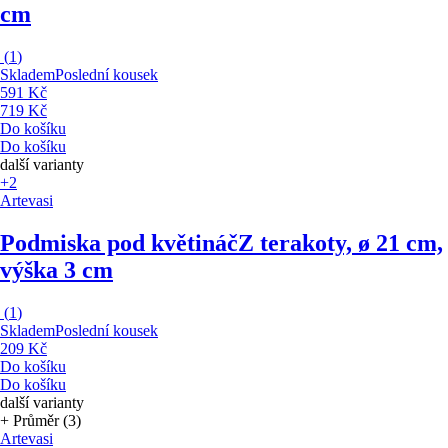
cm
(
1
)
Skladem
Poslední kousek
591 Kč
719 Kč
Do košíku
Do košíku
další varianty
+2
Artevasi
Podmiska pod květináč
Z terakoty, ø 21 cm,
výška 3 cm
(
1
)
Skladem
Poslední kousek
209 Kč
Do košíku
Do košíku
další varianty
+ Průměr (3)
Artevasi