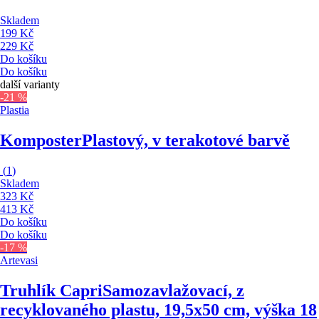
Skladem
199 Kč
229 Kč
Do košíku
Do košíku
další varianty
-21 %
Plastia
Komposter
Plastový, v terakotové barvě
(
1
)
Skladem
323 Kč
413 Kč
Do košíku
Do košíku
-17 %
Artevasi
Truhlík Capri
Samozavlažovací, z
recyklovaného plastu, 19,5x50 cm, výška 18