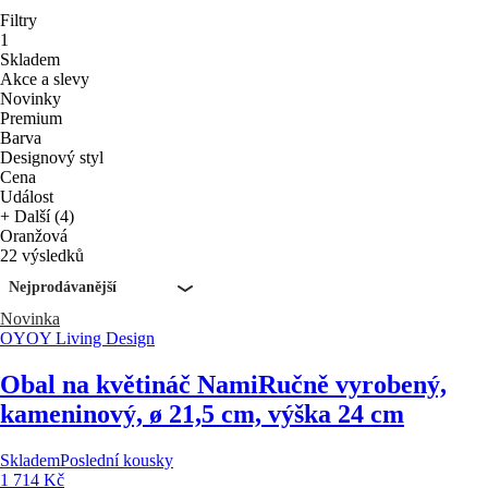
Filtry
1
Skladem
Akce a slevy
Novinky
Premium
Barva
Designový styl
Cena
Událost
+ Další (4)
Oranžová
22 výsledků
Nejprodávanější
Novinka
OYOY Living Design
Obal na květináč Nami
Ručně vyrobený,
kameninový, ø 21,5 cm, výška 24 cm
Skladem
Poslední kousky
1 714 Kč