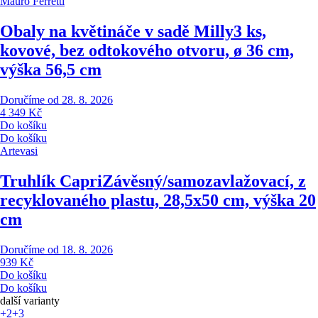
Mauro Ferretti
Obaly na květináče v sadě Milly
3 ks,
kovové, bez odtokového otvoru, ø 36 cm,
výška 56,5 cm
Doručíme od 28. 8. 2026
4 349 Kč
Do košíku
Do košíku
Artevasi
Truhlík Capri
Závěsný/samozavlažovací, z
recyklovaného plastu, 28,5x50 cm, výška 20
cm
Doručíme od 18. 8. 2026
939 Kč
Do košíku
Do košíku
další varianty
+2
+3