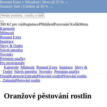
Bonami Extra × Micadoni |
Sleva až 25 % →
Summer Sale |
Ušetřete až 40 % →
300 Kč pro vás
Registrace
Přihlášení
Porovnání
Košík
Menu
Kategorie
Místnosti
Bonami Extra
Inspirace
Slevy & Outlet
Návrh interiéru
Novinky
Premium značky
Pro profesionály
Kategorie
Místnosti
Bonami Extra
Inspirace
Slevy &
Outlet
Návrh interiéru
Novinky
Premium značky
Domů
Kategorie
Zahrada
Pěstování rostlin
Pěstování rostlin
...
Zahrada
Pěstování rostlin
Oranžové pěstování rostlin