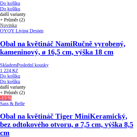
Do košíku
Do košíku
další varianty
+ Průměr (2)
Novinka
OYOY Living Design
Obal na květináč Nami
Ručně vyrobený,
kameninový, ø 16,5 cm, výška 18 cm
Skladem
Poslední kousky
1 224 Kč
Do košíku
Do košíku
další varianty
+ Průměr (2)
-13 %
Sass & Belle
Obal na květináč Tiger Mini
Keramický,
bez odtokového otvoru, ø 7,5 cm, výška 8,5
cm