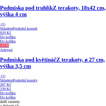
Podmiska pod truhlík
Z terakoty, 18x42 cm,
výška 4 cm
(
1
)
Skladem
Poslední kousek
929 Kč
Do košíku
Do košíku
-15 %
Artevasi
Podmiska pod květináč
Z terakoty, ø 27 cm,
výška 3,5 cm
(
1
)
Skladem
Poslední kousky
287 Kč
339 Kč
Do košíku
Do košíku
další varianty
+ Průměr (3)