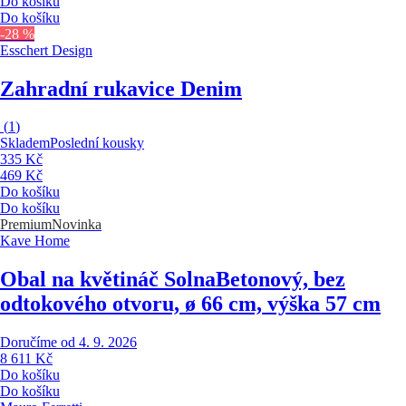
Do košíku
Do košíku
-28 %
Esschert Design
Zahradní rukavice Denim
(
1
)
Skladem
Poslední kousky
335 Kč
469 Kč
Do košíku
Do košíku
Premium
Novinka
Kave Home
Obal na květináč Solna
Betonový, bez
odtokového otvoru, ø 66 cm, výška 57 cm
Doručíme od 4. 9. 2026
8 611 Kč
Do košíku
Do košíku