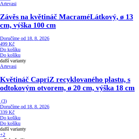
Artevasi
Závěs na květináč Macramé
Látkový, ø 13
cm, výška 100 cm
Doručíme od 18. 8. 2026
499 Kč
Do košíku
Do košíku
další varianty
Artevasi
Květináč Capri
Z recyklovaného plastu, s
odtokovým otvorem, ø 20 cm, výška 18 cm
(
3
)
Doručíme od 18. 8. 2026
339 Kč
Do košíku
Do košíku
další varianty
+2