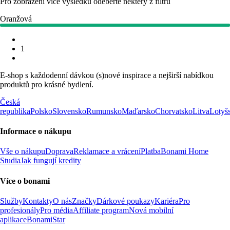
Pro zobrazení více výsledků odeberte některý z filtrů
Oranžová
1
E-shop s každodenní dávkou (s)nové inspirace a nejširší nabídkou
produktů pro krásné bydlení.
Česká
republika
Polsko
Slovensko
Rumunsko
Maďarsko
Chorvatsko
Litva
Lotyš
Informace o nákupu
Vše o nákupu
Doprava
Reklamace a vrácení
Platba
Bonami Home
Studia
Jak fungují kredity
Více o bonami
Služby
Kontakty
O nás
Značky
Dárkové poukazy
Kariéra
Pro
profesionály
Pro média
Affiliate program
Nová mobilní
aplikace
BonamiStar