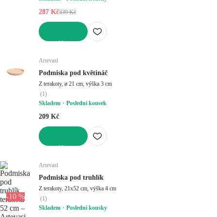
287 Kč
339 Kč
DO KOŠÍKU
Artevasi
Podmiska pod květináč
Z terakoty, ø 21 cm, výška 3 cm
(
1
)
Skladem
Poslední kousek
209 Kč
DO KOŠÍKU
Artevasi
Podmiska pod truhlík
Z terakoty, 21x52 cm, výška 4 cm
-10 %
(
1
)
Skladem
Poslední kousky