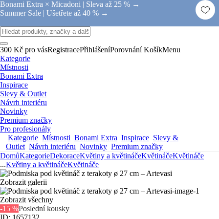
Bonami Extra × Micadoni |
Sleva až 25 % →
Summer Sale |
Ušetřete až 40 % →
300 Kč pro vás
Registrace
Přihlášení
Porovnání
Košík
Menu
Kategorie
Místnosti
Bonami Extra
Inspirace
Slevy & Outlet
Návrh interiéru
Novinky
Premium značky
Pro profesionály
Kategorie
Místnosti
Bonami Extra
Inspirace
Slevy &
Outlet
Návrh interiéru
Novinky
Premium značky
Domů
Kategorie
Dekorace
Květiny a květináče
Květináče
Květináče
...
Květiny a květináče
Květináče
Zobrazit galerii
Zobrazit všechny
-15 %
Poslední kousky
ID: 1657132