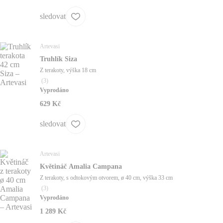
sledovat
Artevasi
Truhlík Siza
Z terakoty, výška 18 cm
(
3
)
Vyprodáno
629 Kč
sledovat
Artevasi
Květináč Amalia Campana
Z terakoty, s odtokovým otvorem, ø 40 cm, výška 33 cm
(
3
)
Vyprodáno
1 289 Kč