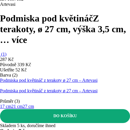
Artevasi
Podmiska pod květináč
Z
terakoty, ø 27 cm, výška 3,5 cm
,
…
více
(
1
)
287 Kč
Původně
339 Kč
Ušetříte 52 Kč
Barva (2)
Podmiska pod květináč z terakoty ø 27 cm – Artevasi
Podmiska pod květináč z terakoty ø 27 cm – Artevasi
Průměr (3)
17 cm
21 cm
27 cm
DO KOŠÍKU
Skladem 5 ks, doručíme ihned