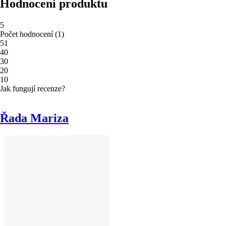
Hodnocení produktu
5
Počet hodnocení
(
1
)
5
1
4
0
3
0
2
0
1
0
Jak fungují recenze?
Řada Mariza