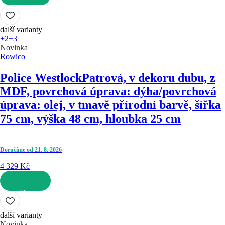
DO KOŠÍKU
další varianty
+2
+3
Novinka
Rowico
Police Westlock
Patrová, v dekoru dubu, z
MDF, povrchová úprava: dýha/povrchová
úprava: olej, v tmavě přírodní barvě, šířka
75 cm, výška 48 cm, hloubka 25 cm
Doručíme od 21. 8. 2026
4 329 Kč
DO KOŠÍKU
další varianty
Novinka