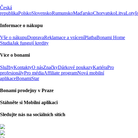
Česká
republika
Polsko
Slovensko
Rumunsko
Maďarsko
Chorvatsko
Litva
Lotyš
Informace o nákupu
Vše o nákupu
Doprava
Reklamace a vrácení
Platba
Bonami Home
Studia
Jak fungují kredity
Více o bonami
Služby
Kontakty
O nás
Značky
Dárkové poukazy
Kariéra
Pro
profesionály
Pro média
Affiliate program
Nová mobilní
aplikace
BonamiStar
Bonami prodejny v Praze
Stáhněte si Mobilní aplikaci
Sledujte nás na sociálních sítích