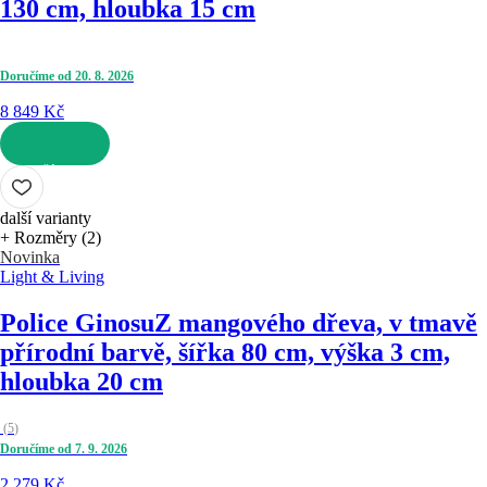
130 cm, hloubka 15 cm
Doručíme od 20. 8. 2026
8 849 Kč
DO KOŠÍKU
další varianty
+ Rozměry (2)
Novinka
Light & Living
Police Ginosu
Z mangového dřeva, v tmavě
přírodní barvě, šířka 80 cm, výška 3 cm,
hloubka 20 cm
(
5
)
Doručíme od 7. 9. 2026
2 279 Kč