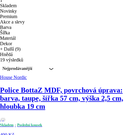
1
Skladem
Novinky
Premium
Akce a slevy
Barva
Šířka
Materiál
Dekor
+ Další (9)
Hnědá
19 výsledků
Nejprodávanější
House Nordic
Police Botta
Z MDF, povrchová úprava:
barva, taupe, šířka 57 cm, výška 2,5 cm,
hloubka 19 cm
(
1
)
Skladem
Poslední kousek
490 Kč