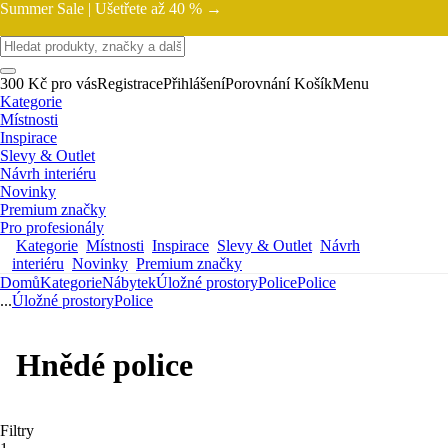
Summer Sale |
Ušetřete až 40 % →
300 Kč pro vás
Registrace
Přihlášení
Porovnání
Košík
Menu
Kategorie
Místnosti
Inspirace
Slevy & Outlet
Návrh interiéru
Novinky
Premium značky
Pro profesionály
Kategorie
Místnosti
Inspirace
Slevy & Outlet
Návrh
interiéru
Novinky
Premium značky
Domů
Kategorie
Nábytek
Úložné prostory
Police
Police
...
Úložné prostory
Police
Hnědé police
Filtry