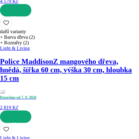
4 179 Kč
DO KOŠÍKU
další varianty
+ Barva dřeva (2)
+ Rozměry (2)
Light & Living
Police Maddison
Z mangového dřeva,
hnědá, šířka 60 cm, výška 30 cm, hloubka
15 cm
(
2
)
Doručíme od 7. 9. 2026
2 819 Kč
DO KOŠÍKU
Light & Living