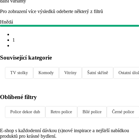
další varianty
Pro zobrazení více výsledků odeberte některý z filtrů
Hnědá
1
Související kategorie
TV stolky
Komody
Vitríny
Šatní skříně
Ostatní úlo
Oblíbené filtry
Police dekor dub
Retro police
Bílé police
Černé police
E-shop s každodenní dávkou (s)nové inspirace a nejširší nabídkou
produktů pro krásné bydlení.