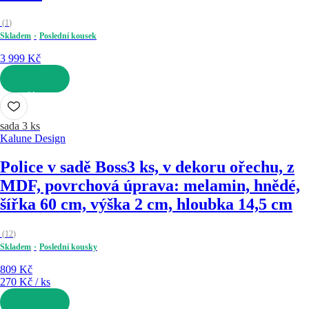
(
1
)
Skladem
Poslední kousek
3 999 Kč
DO KOŠÍKU
sada 3 ks
Kalune Design
Police v sadě Boss
3 ks, v dekoru ořechu, z
MDF, povrchová úprava: melamin, hnědé,
šířka 60 cm, výška 2 cm, hloubka 14,5 cm
(
12
)
Skladem
Poslední kousky
809 Kč
270 Kč / ks