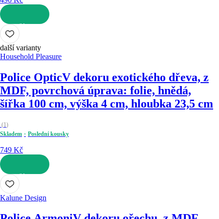
DO KOŠÍKU
další varianty
Household Pleasure
Police Optic
V dekoru exotického dřeva, z
MDF, povrchová úprava: folie, hnědá,
šířka 100 cm, výška 4 cm, hloubka 23,5 cm
(
1
)
Skladem
Poslední kousky
749 Kč
DO KOŠÍKU
Kalune Design
Police Armoni
V dekoru ořechu, z MDF,