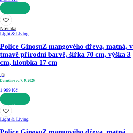
DO KOŠÍKU
Novinka
Light & Living
Police Ginosu
Z mangového dřeva, matná, v
tmavě přírodní barvě, šířka 70 cm, výška 3
cm, hloubka 17 cm
(
3
)
Doručíme od 7. 9. 2026
1 999 Kč
DO KOŠÍKU
Light & Living
Police Ginosu
Z mangového dřeva, matná,