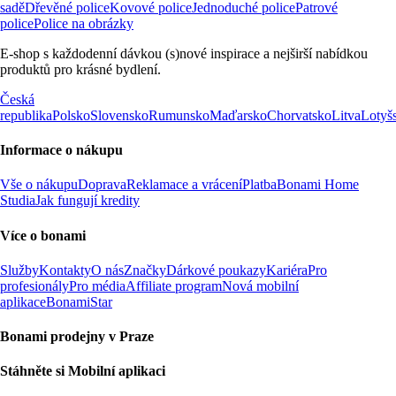
sadě
Dřevěné police
Kovové police
Jednoduché police
Patrové
police
Police na obrázky
E-shop s každodenní dávkou (s)nové inspirace a nejširší nabídkou
produktů pro krásné bydlení.
Česká
republika
Polsko
Slovensko
Rumunsko
Maďarsko
Chorvatsko
Litva
Lotyš
Informace o nákupu
Vše o nákupu
Doprava
Reklamace a vrácení
Platba
Bonami Home
Studia
Jak fungují kredity
Více o bonami
Služby
Kontakty
O nás
Značky
Dárkové poukazy
Kariéra
Pro
profesionály
Pro média
Affiliate program
Nová mobilní
aplikace
BonamiStar
Bonami prodejny v Praze
Stáhněte si Mobilní aplikaci