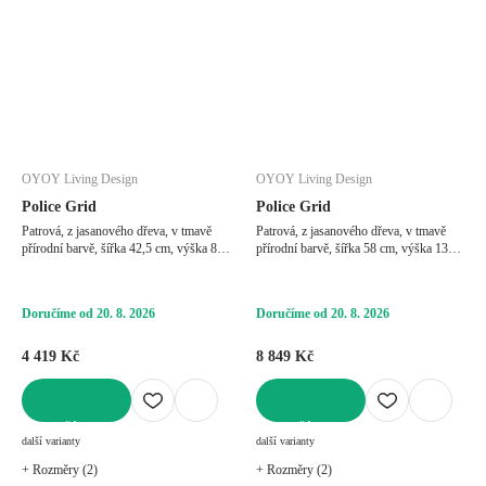
OYOY Living Design
OYOY Living Design
Police Grid
Police Grid
Patrová, z jasanového dřeva, v tmavě
Patrová, z jasanového dřeva, v tmavě
přírodní barvě, šířka 42,5 cm, výška 89
přírodní barvě, šířka 58 cm, výška 130
cm, hloubka 15,5 cm
cm, hloubka 15 cm
Doručíme od 20. 8. 2026
Doručíme od 20. 8. 2026
4 419 Kč
8 849 Kč
DO KOŠÍKU
DO KOŠÍKU
další varianty
další varianty
+ Rozměry (2)
+ Rozměry (2)