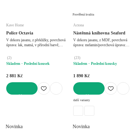
Prověřená kvalita
Kave Home
Actona
Police Octavia
Nástěnná knihovna Seaford
V dekoru jasanu, z překližky, povrchová
V dekoru jasanu, z MDF, povrchová
úprava: lak, matná, v přírodní barvě,
úprava: melamin/povrchová úprava:
šířka 90 cm, výška 20 cm, hloubka 16
práškový lak, matná, černá, šířka 75 cm,
cm
výška 91 cm, hloubka 20 cm
(
2
)
(
23
)
Skladem
Poslední kousek
Skladem
Poslední kousky
2 881 Kč
1 890 Kč
DO KOŠÍKU
DO KOŠÍKU
další varianty
Novinka
Novinka