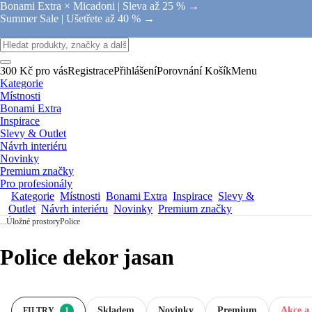
Bonami Extra × Micadoni |
Sleva až 25 % →
Summer Sale |
Ušetřete až 40 % →
300 Kč pro vás
Registrace
Přihlášení
Porovnání
Košík
Menu
Kategorie
Místnosti
Bonami Extra
Inspirace
Slevy & Outlet
Návrh interiéru
Novinky
Premium značky
Pro profesionály
Kategorie
Místnosti
Bonami Extra
Inspirace
Slevy &
Outlet
Návrh interiéru
Novinky
Premium značky
...
Úložné prostory
Police
Police dekor jasan
Skladem
Novinky
Premium
Akce a 
FILTRY
1