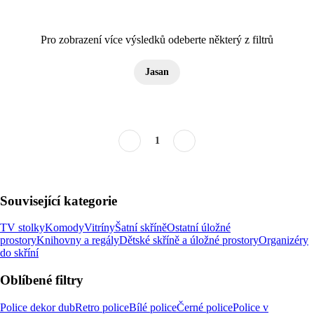
Pro zobrazení více výsledků odeberte některý z filtrů
Jasan
1
Související kategorie
TV stolky
Komody
Vitríny
Šatní skříně
Ostatní úložné
prostory
Knihovny a regály
Dětské skříně a úložné prostory
Organizéry
do skříní
Oblíbené filtry
Police dekor dub
Retro police
Bílé police
Černé police
Police v