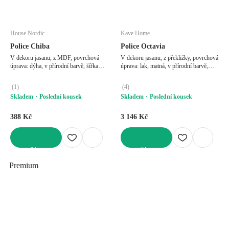
House Nordic
Kave Home
Police Chiba
Police Octavia
V dekoru jasanu, z MDF, povrchová
V dekoru jasanu, z překližky, povrchová
úprava: dýha, v přírodní barvě, šířka
úprava: lak, matná, v přírodní barvě,
120 cm, výška 31 cm, hloubka 29 cm
šířka 120 cm, výška 20 cm, hloubka 15
cm
(
1
)
(
4
)
Skladem
Poslední kousek
Skladem
Poslední kousek
388 Kč
3 146 Kč
DO KOŠÍKU
DO KOŠÍKU
Premium