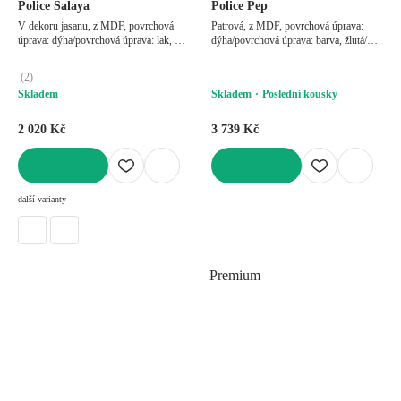
Police Salaya
Police Pep
V dekoru jasanu, z MDF, povrchová
Patrová, z MDF, povrchová úprava:
úprava: dýha/povrchová úprava: lak, v
dýha/povrchová úprava: barva, žlutá/
přírodní barvě, šířka 60 cm, výška 12
šedá, šířka 50 cm, výška 40 cm, hloubka
cm, hloubka 15 cm
19 cm
(
2
)
Skladem
Skladem
Poslední kousky
2 020 Kč
3 739 Kč
DO KOŠÍKU
DO KOŠÍKU
další varianty
Premium