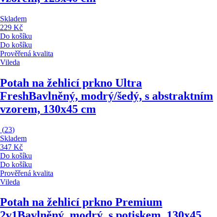
Skladem
229 Kč
Do košíku
Do košíku
Prověřená kvalita
Vileda
Potah na žehlicí prkno Ultra
Fresh
Bavlněný, modrý/šedý, s abstraktním
vzorem, 130x45 cm
(
23
)
Skladem
347 Kč
Do košíku
Do košíku
Prověřená kvalita
Vileda
Potah na žehlicí prkno Premium
2v1
Bavlněný, modrý, s potiskem, 130x45