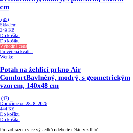
cm
(
45
)
Skladem
349 Kč
Do košíku
Do košíku
Výhodná cena
Prověřená kvalita
Wenko
Potah na žehlicí prkno Air
Comfort
Bavlněný, modrý, s geometrickým
vzorem, 140x48 cm
(
47
)
Doručíme od 28. 8. 2026
444 Kč
Do košíku
Do košíku
Pro zobrazení více výsledků odeberte některý z filtrů