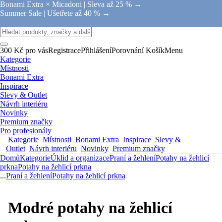
Bonami Extra × Micadoni |
Sleva až 25 % →
Summer Sale |
Ušetřete až 40 % →
300 Kč pro vás
Registrace
Přihlášení
Porovnání
Košík
Menu
Kategorie
Místnosti
Bonami Extra
Inspirace
Slevy & Outlet
Návrh interiéru
Novinky
Premium značky
Pro profesionály
Kategorie
Místnosti
Bonami Extra
Inspirace
Slevy &
Outlet
Návrh interiéru
Novinky
Premium značky
Domů
Kategorie
Úklid a organizace
Praní a žehlení
Potahy na žehlicí
prkna
Potahy na žehlicí prkna
...
Praní a žehlení
Potahy na žehlicí prkna
Modré potahy na žehlicí