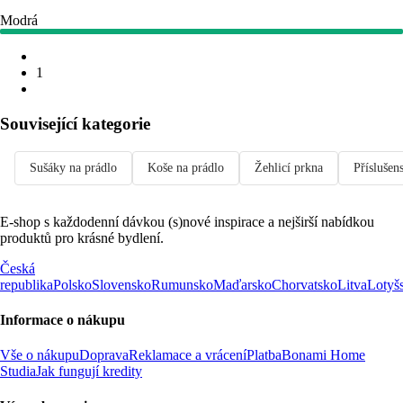
Modrá
1
Související kategorie
Sušáky na prádlo
Koše na prádlo
Žehlicí prkna
Příslušens
E-shop s každodenní dávkou (s)nové inspirace a nejširší nabídkou
produktů pro krásné bydlení.
Česká
republika
Polsko
Slovensko
Rumunsko
Maďarsko
Chorvatsko
Litva
Lotyš
Informace o nákupu
Vše o nákupu
Doprava
Reklamace a vrácení
Platba
Bonami Home
Studia
Jak fungují kredity