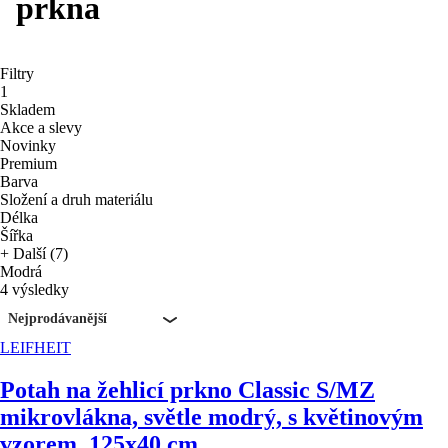
prkna
Filtry
1
Skladem
Akce a slevy
Novinky
Premium
Barva
Složení a druh materiálu
Délka
Šířka
+ Další (7)
Modrá
4 výsledky
Nejprodávanější
LEIFHEIT
Potah na žehlicí prkno Classic S/M
Z
mikrovlákna, světle modrý, s květinovým
vzorem, 125x40 cm