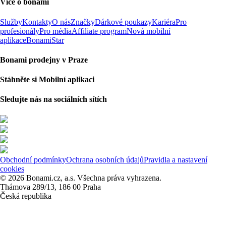
Více o bonami
Služby
Kontakty
O nás
Značky
Dárkové poukazy
Kariéra
Pro
profesionály
Pro média
Affiliate program
Nová mobilní
aplikace
BonamiStar
Bonami prodejny v Praze
Stáhněte si Mobilní aplikaci
Sledujte nás na sociálních sítích
Obchodní podmínky
Ochrana osobních údajů
Pravidla a nastavení
cookies
© 2026 Bonami.cz, a.s. Všechna práva vyhrazena.
Thámova 289/13, 186 00 Praha
Česká republika