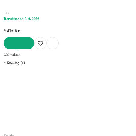
(
1
)
Doručíme od 9. 9. 2026
9 416 Kč
DO KOŠÍKU
další varianty
+ Rozměry (3)
Ragaba