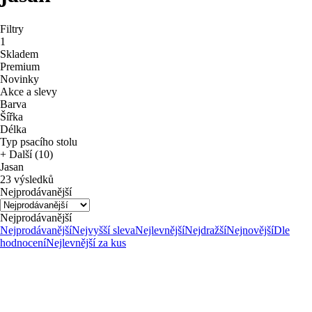
Filtry
1
Skladem
Premium
Novinky
Akce a slevy
Barva
Šířka
Délka
Typ psacího stolu
+ Další (10)
Jasan
23 výsledků
Nejprodávanější
Nejprodávanější
Nejprodávanější
Nejvyšší sleva
Nejlevnější
Nejdražší
Nejnovější
Dle
hodnocení
Nejlevnější za kus