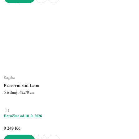
DO KOŠÍKU
Ragaba
Pracovní stůl Leno
Nástěnný, 49x79 cm
(
1
)
Doručíme od 10. 9. 2026
9 249 Kč