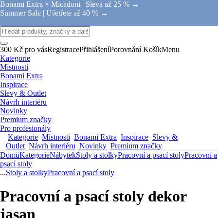
Bonami Extra × Micadoni |
Sleva až 25 % →
Summer Sale |
Ušetřete až 40 % →
300 Kč pro vás
Registrace
Přihlášení
Porovnání
Košík
Menu
Kategorie
Místnosti
Bonami Extra
Inspirace
Slevy & Outlet
Návrh interiéru
Novinky
Premium značky
Pro profesionály
Kategorie
Místnosti
Bonami Extra
Inspirace
Slevy &
Outlet
Návrh interiéru
Novinky
Premium značky
Domů
Kategorie
Nábytek
Stoly a stolky
Pracovní a psací stoly
Pracovní a
psací stoly
...
Stoly a stolky
Pracovní a psací stoly
Pracovní a psací stoly dekor
jasan