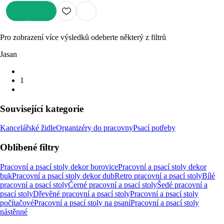
DO KOŠÍKU
Pro zobrazení více výsledků odeberte některý z filtrů
Jasan
1
Související kategorie
Kancelářské židle
Organizéry do pracovny
Psací potřeby
Oblíbené filtry
Pracovní a psací stoly dekor borovice
Pracovní a psací stoly dekor
buk
Pracovní a psací stoly dekor dub
Retro pracovní a psací stoly
Bílé
pracovní a psací stoly
Černé pracovní a psací stoly
Šedé pracovní a
psací stoly
Dřevěné pracovní a psací stoly
Pracovní a psací stoly
počítačové
Pracovní a psací stoly na psaní
Pracovní a psací stoly
nástěnné