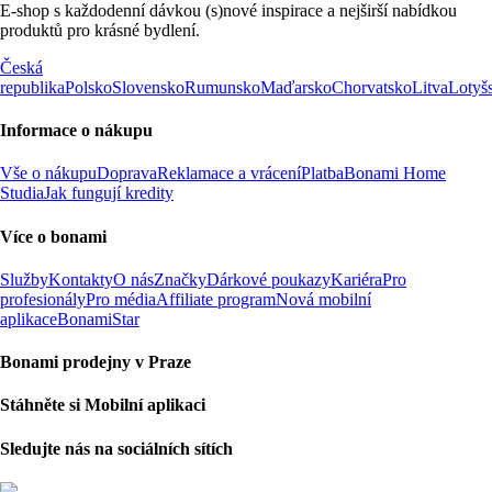
E-shop s každodenní dávkou (s)nové inspirace a nejširší nabídkou
produktů pro krásné bydlení.
Česká
republika
Polsko
Slovensko
Rumunsko
Maďarsko
Chorvatsko
Litva
Lotyš
Informace o nákupu
Vše o nákupu
Doprava
Reklamace a vrácení
Platba
Bonami Home
Studia
Jak fungují kredity
Více o bonami
Služby
Kontakty
O nás
Značky
Dárkové poukazy
Kariéra
Pro
profesionály
Pro média
Affiliate program
Nová mobilní
aplikace
BonamiStar
Bonami prodejny v Praze
Stáhněte si Mobilní aplikaci
Sledujte nás na sociálních sítích