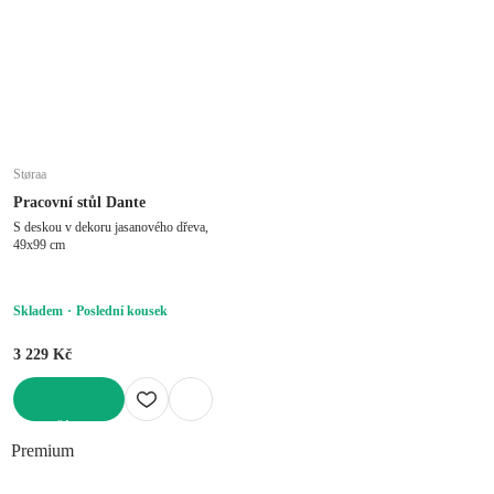
Støraa
Pracovní stůl Dante
S deskou v dekoru jasanového dřeva,
49x99 cm
Skladem
Poslední kousek
3 229 Kč
DO KOŠÍKU
Premium