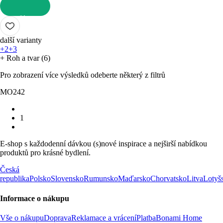
DO KOŠÍKU
další varianty
+2
+3
+ Roh a tvar (6)
Pro zobrazení více výsledků odeberte některý z filtrů
MO242
1
E-shop s každodenní dávkou (s)nové inspirace a nejširší nabídkou
produktů pro krásné bydlení.
Česká
republika
Polsko
Slovensko
Rumunsko
Maďarsko
Chorvatsko
Litva
Lotyš
Informace o nákupu
Vše o nákupu
Doprava
Reklamace a vrácení
Platba
Bonami Home