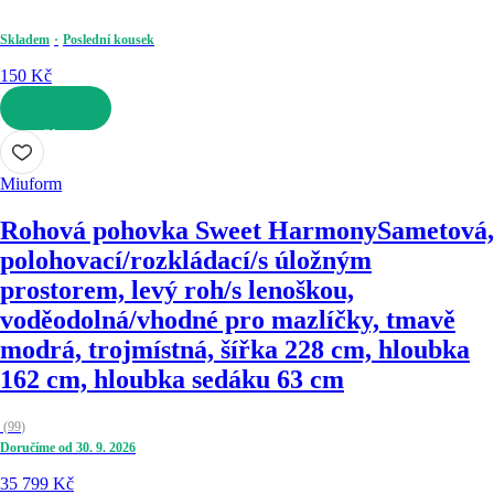
Skladem
Poslední kousek
150 Kč
DO KOŠÍKU
Miuform
Rohová pohovka Sweet Harmony
Sametová,
polohovací/rozkládací/s úložným
prostorem, levý roh/s lenoškou,
voděodolná/vhodné pro mazlíčky, tmavě
modrá, trojmístná, šířka 228 cm, hloubka
162 cm, hloubka sedáku 63 cm
(
99
)
Doručíme od 30. 9. 2026
35 799 Kč