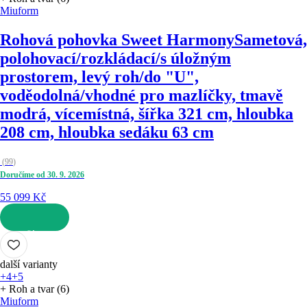
Miuform
Rohová pohovka Sweet Harmony
Sametová,
polohovací/rozkládací/s úložným
prostorem, levý roh/do "U",
voděodolná/vhodné pro mazlíčky, tmavě
modrá, vícemístná, šířka 321 cm, hloubka
208 cm, hloubka sedáku 63 cm
(
99
)
Doručíme od 30. 9. 2026
55 099 Kč
DO KOŠÍKU
další varianty
+4
+5
+ Roh a tvar (6)
Miuform