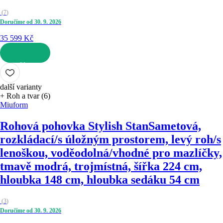
(
7
)
Doručíme od 30. 9. 2026
35 599 Kč
DO KOŠÍKU
další varianty
+ Roh a tvar (6)
Miuform
Rohová pohovka Stylish Stan
Sametová,
rozkládací/s úložným prostorem, levý roh/s
lenoškou, voděodolná/vhodné pro mazlíčky,
tmavě modrá, trojmístná, šířka 224 cm,
hloubka 148 cm, hloubka sedáku 54 cm
(
3
)
Doručíme od 30. 9. 2026