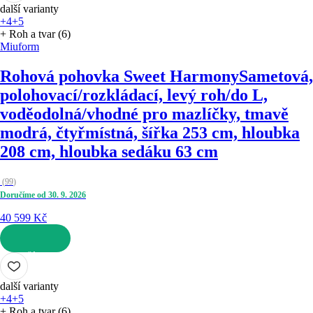
další varianty
+4
+5
+ Roh a tvar (6)
Miuform
Rohová pohovka Sweet Harmony
Sametová,
polohovací/rozkládací, levý roh/do L,
voděodolná/vhodné pro mazlíčky, tmavě
modrá, čtyřmístná, šířka 253 cm, hloubka
208 cm, hloubka sedáku 63 cm
(
99
)
Doručíme od 30. 9. 2026
40 599 Kč
DO KOŠÍKU
další varianty
+4
+5
+ Roh a tvar (6)