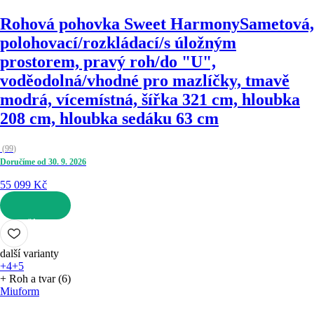
Rohová pohovka Sweet Harmony
Sametová,
polohovací/rozkládací/s úložným
prostorem, pravý roh/do "U",
voděodolná/vhodné pro mazlíčky, tmavě
modrá, vícemístná, šířka 321 cm, hloubka
208 cm, hloubka sedáku 63 cm
(
99
)
Doručíme od 30. 9. 2026
55 099 Kč
DO KOŠÍKU
další varianty
+4
+5
+ Roh a tvar (6)
Miuform