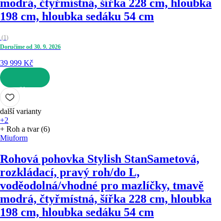
modrá, čtyřmístná, šířka 228 cm, hloubka
198 cm, hloubka sedáku 54 cm
(
1
)
Doručíme od 30. 9. 2026
39 999 Kč
DO KOŠÍKU
další varianty
+2
+ Roh a tvar (6)
Miuform
Rohová pohovka Stylish Stan
Sametová,
rozkládací, pravý roh/do L,
voděodolná/vhodné pro mazlíčky, tmavě
modrá, čtyřmístná, šířka 228 cm, hloubka
198 cm, hloubka sedáku 54 cm