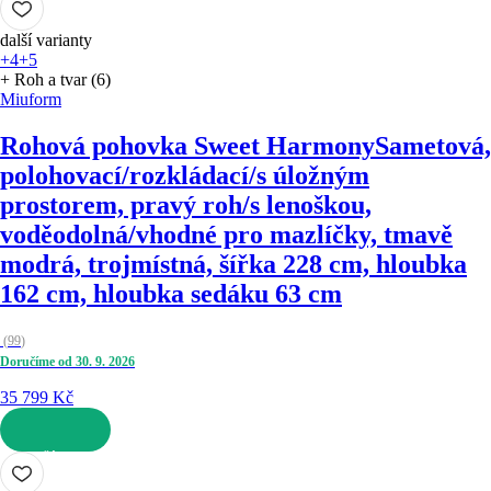
další varianty
+4
+5
+ Roh a tvar (6)
Miuform
Rohová pohovka Sweet Harmony
Sametová,
polohovací/rozkládací/s úložným
prostorem, pravý roh/s lenoškou,
voděodolná/vhodné pro mazlíčky, tmavě
modrá, trojmístná, šířka 228 cm, hloubka
162 cm, hloubka sedáku 63 cm
(
99
)
Doručíme od 30. 9. 2026
35 799 Kč
DO KOŠÍKU