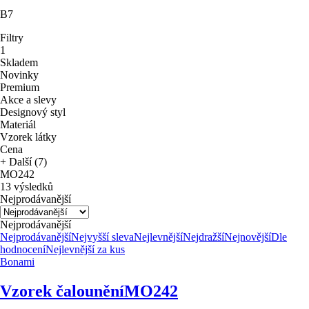
B7
Filtry
1
Skladem
Novinky
Premium
Akce a slevy
Designový styl
Materiál
Vzorek látky
Cena
+ Další (7)
MO242
13 výsledků
Nejprodávanější
Nejprodávanější
Nejprodávanější
Nejvyšší sleva
Nejlevnější
Nejdražší
Nejnovější
Dle
hodnocení
Nejlevnější za kus
Bonami
Vzorek čalounění
MO242