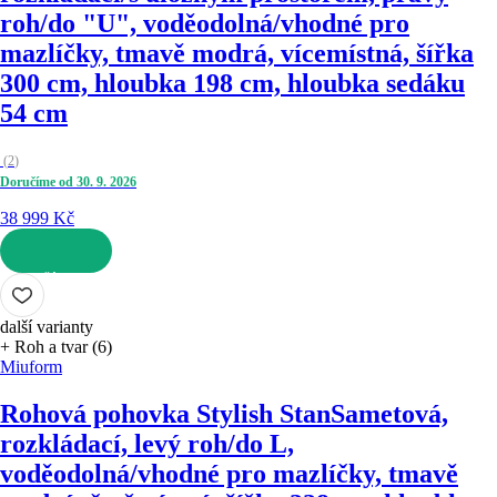
roh/do "U", voděodolná/vhodné pro
mazlíčky, tmavě modrá, vícemístná, šířka
300 cm, hloubka 198 cm, hloubka sedáku
54 cm
(
2
)
Doručíme od 30. 9. 2026
38 999 Kč
DO KOŠÍKU
další varianty
+ Roh a tvar (6)
Miuform
Rohová pohovka Stylish Stan
Sametová,
rozkládací, levý roh/do L,
voděodolná/vhodné pro mazlíčky, tmavě