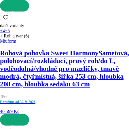
DO KOŠÍKU
další varianty
+4
+5
+ Roh a tvar (6)
Miuform
Rohová pohovka Sweet Harmony
Sametová,
polohovací/rozkládací, pravý roh/do L,
voděodolná/vhodné pro mazlíčky, tmavě
modrá, čtyřmístná, šířka 253 cm, hloubka
208 cm, hloubka sedáku 63 cm
(
99
)
Doručíme od 30. 9. 2026
40 599 Kč
DO KOŠÍKU