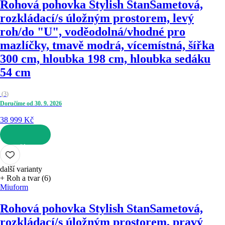
Rohová pohovka Stylish Stan
Sametová,
rozkládací/s úložným prostorem, levý
roh/do "U", voděodolná/vhodné pro
mazlíčky, tmavě modrá, vícemístná, šířka
300 cm, hloubka 198 cm, hloubka sedáku
54 cm
(
3
)
Doručíme od 30. 9. 2026
38 999 Kč
DO KOŠÍKU
další varianty
+ Roh a tvar (6)
Miuform
Rohová pohovka Stylish Stan
Sametová,
rozkládací/s úložným prostorem, pravý