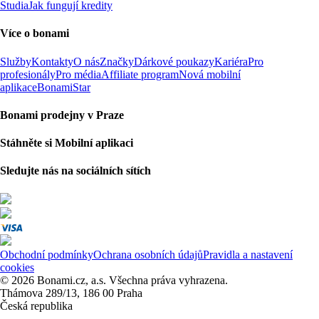
Studia
Jak fungují kredity
Více o bonami
Služby
Kontakty
O nás
Značky
Dárkové poukazy
Kariéra
Pro
profesionály
Pro média
Affiliate program
Nová mobilní
aplikace
BonamiStar
Bonami prodejny v Praze
Stáhněte si Mobilní aplikaci
Sledujte nás na sociálních sítích
Obchodní podmínky
Ochrana osobních údajů
Pravidla a nastavení
cookies
© 2026 Bonami.cz, a.s. Všechna práva vyhrazena.
Thámova 289/13, 186 00 Praha
Česká republika