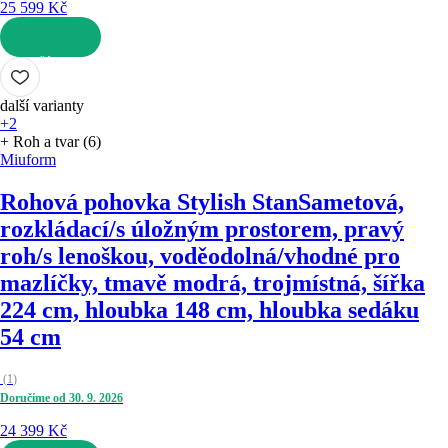
25 599 Kč
DO KOŠÍKU
další varianty
+2
+ Roh a tvar (6)
Miuform
Rohová pohovka Stylish Stan
Sametová,
rozkládací/s úložným prostorem, pravý
roh/s lenoškou, voděodolná/vhodné pro
mazlíčky, tmavě modrá, trojmístná, šířka
224 cm, hloubka 148 cm, hloubka sedáku
54 cm
(
1
)
Doručíme od 30. 9. 2026
24 399 Kč