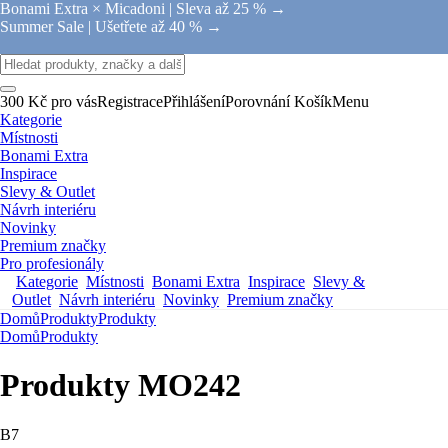
Bonami Extra × Micadoni |
Sleva až 25 % →
Summer Sale |
Ušetřete až 40 % →
300 Kč pro vás
Registrace
Přihlášení
Porovnání
Košík
Menu
Kategorie
Místnosti
Bonami Extra
Inspirace
Slevy & Outlet
Návrh interiéru
Novinky
Premium značky
Pro profesionály
Kategorie
Místnosti
Bonami Extra
Inspirace
Slevy &
Outlet
Návrh interiéru
Novinky
Premium značky
Domů
Produkty
Produkty
Domů
Produkty
Produkty MO242
B7